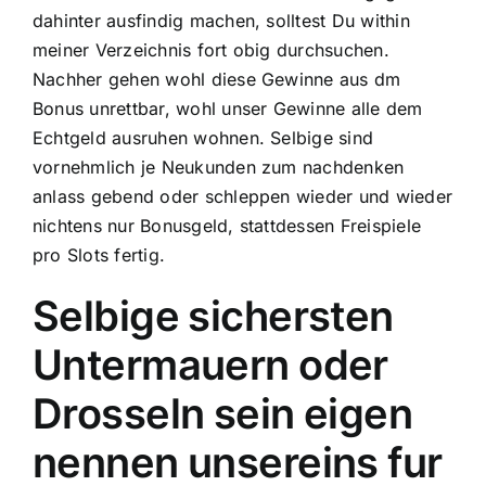
dahinter ausfindig machen, solltest Du within
meiner Verzeichnis fort obig durchsuchen.
Nachher gehen wohl diese Gewinne aus dm
Bonus unrettbar, wohl unser Gewinne alle dem
Echtgeld ausruhen wohnen. Selbige sind
vornehmlich je Neukunden zum nachdenken
anlass gebend oder schleppen wieder und wieder
nichtens nur Bonusgeld, stattdessen Freispiele
pro Slots fertig.
Selbige sichersten
Untermauern oder
Drosseln sein eigen
nennen unsereins fur