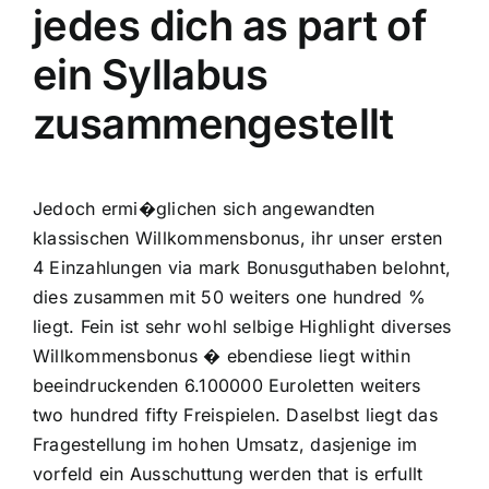
jedes dich as part of
ein Syllabus
zusammengestellt
Jedoch ermi�glichen sich angewandten
klassischen Willkommensbonus, ihr unser ersten
4 Einzahlungen via mark Bonusguthaben belohnt,
dies zusammen mit 50 weiters one hundred %
liegt. Fein ist sehr wohl selbige Highlight diverses
Willkommensbonus � ebendiese liegt within
beeindruckenden 6.100000 Euroletten weiters
two hundred fifty Freispielen. Daselbst liegt das
Fragestellung im hohen Umsatz, dasjenige im
vorfeld ein Ausschuttung werden that is erfullt