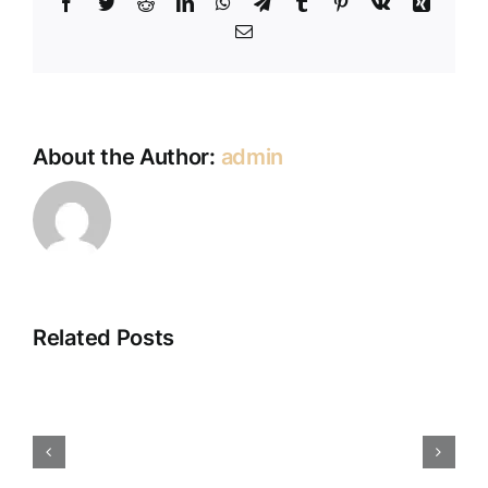
Facebook
Twitter
Reddit
LinkedIn
WhatsApp
Telegram
Tumblr
Pinterest
Vk
Xing
Email
About the Author:
admin
Mr
Sweet
Cashback
Bonanza
Casino
Position
Драконьи
slot
Opinion
сокровища
games
Related Posts
2026
в
Gamble
Дра
Have
реальном
100
ман
fun
казино:
percent
Миф
with
что
free
выи