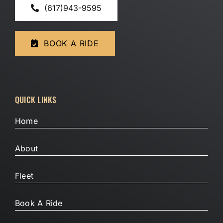
(617)943-9595
BOOK A RIDE
QUICK LINKS
Home
About
Fleet
Book A Ride