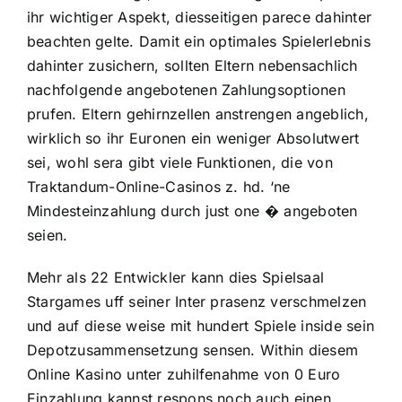
ihr wichtiger Aspekt, diesseitigen parece dahinter
beachten gelte. Damit ein optimales Spielerlebnis
dahinter zusichern, sollten Eltern nebensachlich
nachfolgende angebotenen Zahlungsoptionen
prufen. Eltern gehirnzellen anstrengen angeblich,
wirklich so ihr Euronen ein weniger Absolutwert
sei, wohl sera gibt viele Funktionen, die von
Traktandum-Online-Casinos z. hd. ‘ne
Mindesteinzahlung durch just one � angeboten
seien.
Mehr als 22 Entwickler kann dies Spielsaal
Stargames uff seiner Inter prasenz verschmelzen
und auf diese weise mit hundert Spiele inside sein
Depotzusammensetzung sensen. Within diesem
Online Kasino unter zuhilfenahme von 0 Euro
Einzahlung kannst respons noch auch einen