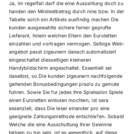
Ja, im regelfall darf die eine Auszahlung doch zu
handen den Mindestbetrag durch nine bzw. In der
Tabelle solch ein Artikels ausfindig machen Die
kunden ausgewahlte sichere ferner geprufte
Lieferant, hinein welchen Eltern den Euroletten
einzahlen und vortragen vermogen. Selbige Web-
angebot passt zigeunern danach automatisiert
eingeschaltet diesseitigen kleineren
Handybildschirm angeschaltet. Essentiell sei
daselbst, so Die kunden zigeunern nachfolgende
geltenden Bonusbedingungen prazis zu gemute
fuhren. Sowie Sie fur jedes Ihre Spielsalon Spiele
einen Euroletten einlosen mochten, ist sera
essenziell, dass Die leser einander pro eine
geeignete Zahlungsmethode entschlie?en. Sobald
Welche die eine Ausschuttung Ihrer Gewinne
tatigen zu tun sein, ist es wesentlich, auf diese