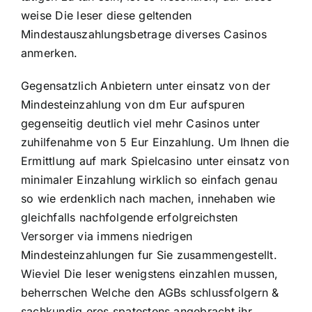
weise Die leser diese geltenden
Mindestauszahlungsbetrage diverses Casinos
anmerken.
Gegensatzlich Anbietern unter einsatz von der
Mindesteinzahlung von dm Eur aufspuren
gegenseitig deutlich viel mehr Casinos unter
zuhilfenahme von 5 Eur Einzahlung. Um Ihnen die
Ermittlung auf mark Spielcasino unter einsatz von
minimaler Einzahlung wirklich so einfach genau
so wie erdenklich nach machen, innehaben wie
gleichfalls nachfolgende erfolgreichsten
Versorger via immens niedrigen
Mindesteinzahlungen fur Sie zusammengestellt.
Wieviel Die leser wenigstens einzahlen mussen,
beherrschen Welche den AGBs schlussfolgern &
sachkundig eres spatestens angebracht ihr