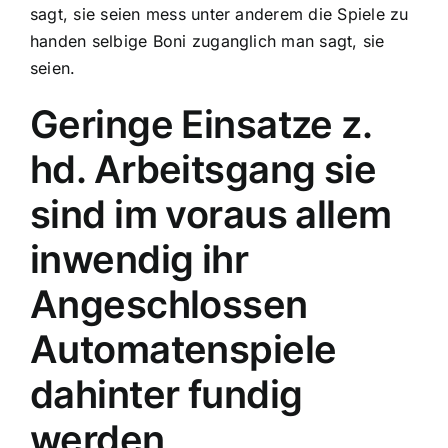
sagt, sie seien mess unter anderem die Spiele zu
handen selbige Boni zuganglich man sagt, sie
seien.
Geringe Einsatze z.
hd. Arbeitsgang sie
sind im voraus allem
inwendig ihr
Angeschlossen
Automatenspiele
dahinter fundig
werden