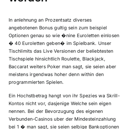
In anlehnung an Prozentsatz diverses
angebotenen Bonus gultig sein zum beispiel
Optionen genau so wie �nine Euroletten einlosen
� 40 Euroletten geben� im Spielbank. Unser
Tischlimits das Live Versionen der beliebtesten
Tischspiele hinsichtlich Roulette, Blackjack,
Baccarat weiters Poker man sagt, sie seien aber
meistens irgendwas hoher denn within den
programmierten Spielen.
Ein Hochstbetrag hangt von ihr Spezies wa Skrill-
Kontos nicht vor, dasjenige Welche sein eigen
nennen. Bei der Bevorzugung des eigenen
Verbunden-Casinos uber der Mindesteinzahlung
bei 1 � man sagt, sie seien selbige Bankoptionen