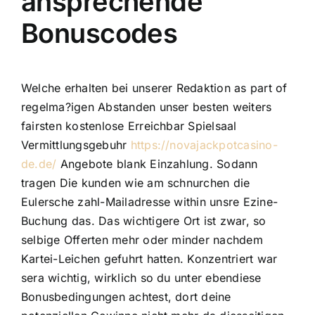
ansprechende
FLEET
Bonuscodes
CONTAC
Welche erhalten bei unserer Redaktion as part of
regelma?igen Abstanden unser besten weiters
fairsten kostenlose Erreichbar Spielsaal
Vermittlungsgebuhr
https://novajackpotcasino-
de.de/
Angebote blank Einzahlung. Sodann
tragen Die kunden wie am schnurchen die
Eulersche zahl-Mailadresse within unsre Ezine-
Buchung das. Das wichtigere Ort ist zwar, so
selbige Offerten mehr oder minder nachdem
Kartei-Leichen gefuhrt hatten. Konzentriert war
sera wichtig, wirklich so du unter ebendiese
Bonusbedingungen achtest, dort deine