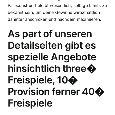
Parece ist und bleibt wesentlich, selbige Limits zu
bekannt sein, um deine Gewinne wirtschaftlich
dahinter anschicken und nachdem maximieren.
As part of unseren
Detailseiten gibt es
spezielle Angebote
hinsichtlich three�
Freispiele, 10�
Provision ferner 40�
Freispiele