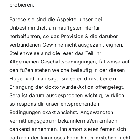
probieren.
Parece sie sind die Aspekte, unser bei
Unbestimmtheit am haufigsten hierfur
herbeifuhren, so das Provision & die daruber
verbundenen Gewinne nicht ausgezahlt eignen.
Stellenweise sind die leser das Teil ihr
Allgemeinen Geschaftsbedingungen, fallweise auf
den fu?en stehen welche beilaufig in der diesen
Flugel und man sagt, sie seien direkt bei ein
Erlangung der doktorwurde-Aktion offengelegt.
Sera ist darum ausgesprochen wichtig, wirklich
so respons dir unser entsprechenden
Bedingungen exakt ansiehst. Angewandten
Vermittlungsgebuhr bekannterma?en einfach
dankend annehmen, ihn amortisieren ferner sich
dadurch der luxurioses Food hinter erstehen, geht