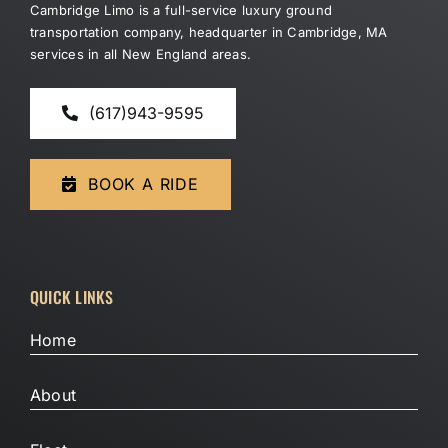
Cambridge Limo is a full-service luxury ground
transportation company, headquarter in Cambridge, MA
services in all New England areas.
(617)943-9595
BOOK A RIDE
QUICK LINKS
Home
About