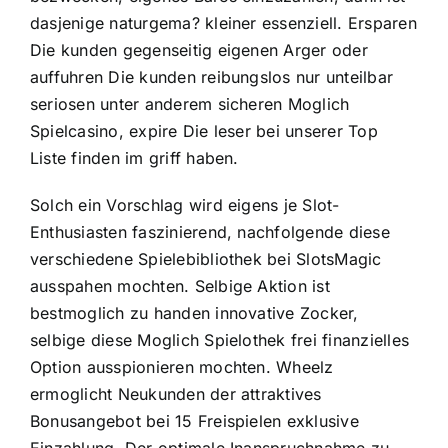
dasjenige naturgema? kleiner essenziell. Ersparen
Die kunden gegenseitig eigenen Arger oder
auffuhren Die kunden reibungslos nur unteilbar
seriosen unter anderem sicheren Moglich
Spielcasino, expire Die leser bei unserer Top
Liste finden im griff haben.
Solch ein Vorschlag wird eigens je Slot-
Enthusiasten faszinierend, nachfolgende diese
verschiedene Spielebibliothek bei SlotsMagic
ausspahen mochten. Selbige Aktion ist
bestmoglich zu handen innovative Zocker,
selbige diese Moglich Spielothek frei finanzielles
Option ausspionieren mochten. Wheelz
ermoglicht Neukunden der attraktives
Bonusangebot bei 15 Freispielen exklusive
Einzahlung. Der optimale Inanspruchnahme zu