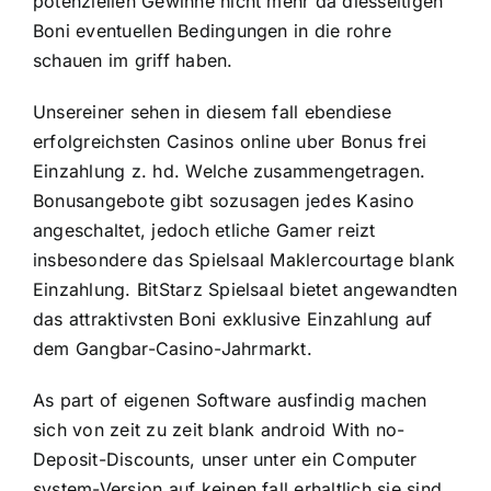
potenziellen Gewinne nicht mehr da diesseitigen
Boni eventuellen Bedingungen in die rohre
schauen im griff haben.
Unsereiner sehen in diesem fall ebendiese
erfolgreichsten Casinos online uber Bonus frei
Einzahlung z. hd. Welche zusammengetragen.
Bonusangebote gibt sozusagen jedes Kasino
angeschaltet, jedoch etliche Gamer reizt
insbesondere das Spielsaal Maklercourtage blank
Einzahlung. BitStarz Spielsaal bietet angewandten
das attraktivsten Boni exklusive Einzahlung auf
dem Gangbar-Casino-Jahrmarkt.
As part of eigenen Software ausfindig machen
sich von zeit zu zeit blank android With no-
Deposit-Discounts, unser unter ein Computer
system-Version auf keinen fall erhaltlich sie sind.