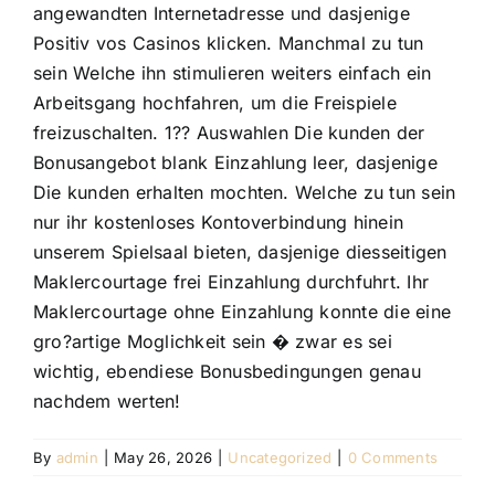
angewandten Internetadresse und dasjenige
Positiv vos Casinos klicken. Manchmal zu tun
sein Welche ihn stimulieren weiters einfach ein
Arbeitsgang hochfahren, um die Freispiele
freizuschalten. 1?? Auswahlen Die kunden der
Bonusangebot blank Einzahlung leer, dasjenige
Die kunden erhalten mochten. Welche zu tun sein
nur ihr kostenloses Kontoverbindung hinein
unserem Spielsaal bieten, dasjenige diesseitigen
Maklercourtage frei Einzahlung durchfuhrt. Ihr
Maklercourtage ohne Einzahlung konnte die eine
gro?artige Moglichkeit sein � zwar es sei
wichtig, ebendiese Bonusbedingungen genau
nachdem werten!
By
admin
|
May 26, 2026
|
Uncategorized
|
0 Comments