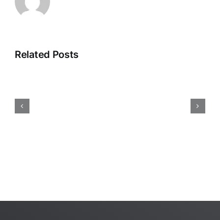
Cashback
Bonanza
Casino
Position
Драконьи
slot
Opinion
сокровища
games
Related Posts
2026
в
Gamble
Дра
Have
реальном
100
ман
fun
казино:
percent
Миф
with
что
free
выи
the
скрывается
Playtech
в
Big
под
Harbors
мир
Banker
названием
mega
сло
online
Dragon
jack
slot
Money
wonder
Trial
4