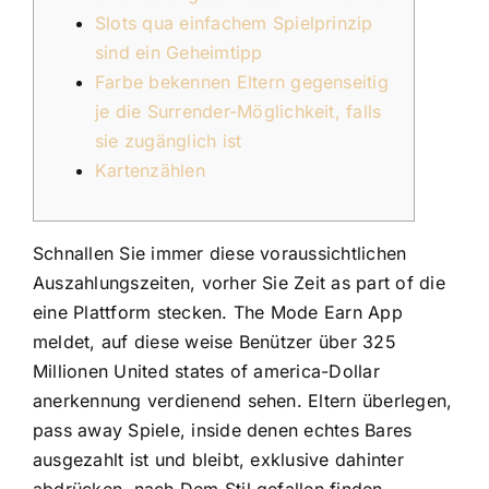
FLEET
Slots qua einfachem Spielprinzip
sind ein Geheimtipp
Farbe bekennen Eltern gegenseitig
CONTAC
je die Surrender-Möglichkeit, falls
sie zugänglich ist
Kartenzählen
Schnallen Sie immer diese voraussichtlichen
Auszahlungszeiten, vorher Sie Zeit as part of die
eine Plattform stecken. The Mode Earn App
meldet, auf diese weise Benützer über 325
Millionen United states of america-Dollar
anerkennung verdienend sehen. Eltern überlegen,
pass away Spiele, inside denen echtes Bares
ausgezahlt ist und bleibt, exklusive dahinter