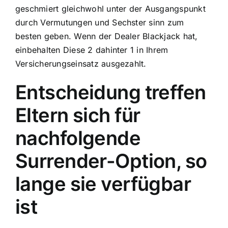
geschmiert gleichwohl unter der Ausgangspunkt
durch Vermutungen und Sechster sinn zum
besten geben. Wenn der Dealer Blackjack hat,
einbehalten Diese 2 dahinter 1 in Ihrem
Versicherungseinsatz ausgezahlt.
Entscheidung treffen
Eltern sich für
nachfolgende
Surrender-Option, so
lange sie verfügbar
ist