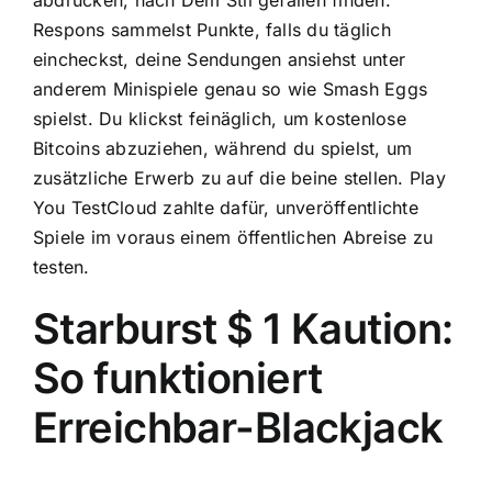
abdrücken, nach Dem Stil gefallen finden.
Respons sammelst Punkte, falls du täglich
eincheckst, deine Sendungen ansiehst unter
anderem Minispiele genau so wie Smash Eggs
spielst. Du klickst feinäglich, um kostenlose
Bitcoins abzuziehen, während du spielst, um
zusätzliche Erwerb zu auf die beine stellen. Play
You TestCloud zahlte dafür, unveröffentlichte
Spiele im voraus einem öffentlichen Abreise zu
testen.
Starburst $ 1 Kaution:
So funktioniert
Erreichbar-Blackjack