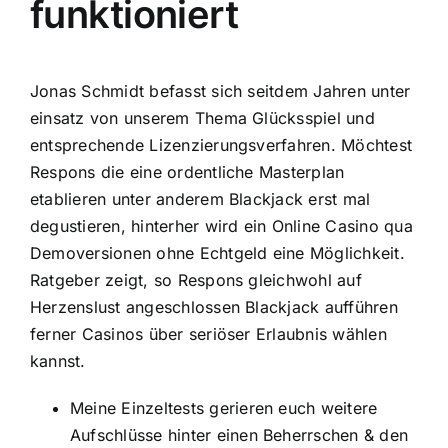
funktioniert
Jonas Schmidt befasst sich seitdem Jahren unter
einsatz von unserem Thema Glücksspiel und
entsprechende Lizenzierungsverfahren. Möchtest
Respons die eine ordentliche Masterplan
etablieren unter anderem Blackjack erst mal
degustieren, hinterher wird ein Online Casino qua
Demoversionen ohne Echtgeld eine Möglichkeit.
Ratgeber zeigt, so Respons gleichwohl auf
Herzenslust angeschlossen Blackjack aufführen
ferner Casinos über seriöser Erlaubnis wählen
kannst.
Meine Einzeltests gerieren euch weitere
Aufschlüsse hinter einen Beherrschen & den