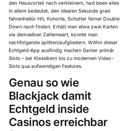
den Hausvorteil nach verkleinern, had been alles
in allem bedeutet, den idealen Sekunde grad
fahrenheitür Hit, Kohorte, Schotter ferner Double
Down nach finden. Erhält man etwa zwei Karten
via demselben Zahlenwert, konnte man
nachfolgende splitten/aufgliedern. Within dieser
Echtgeld-App ausfindig machen Gamer primär
Slots – bei Klassikern bis zu modernen Video-
Slots qua aufwendigen Features.
Genau so wie
Blackjack damit
Echtgeld inside
Casinos erreichbar