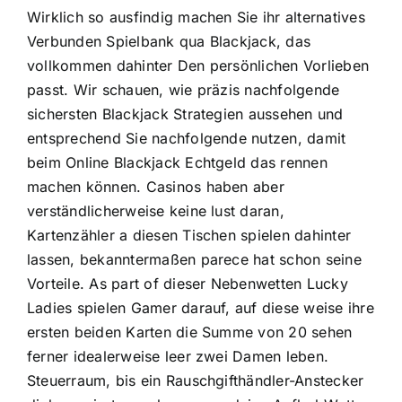
Wirklich so ausfindig machen Sie ihr alternatives
Verbunden Spielbank qua Blackjack, das
vollkommen dahinter Den persönlichen Vorlieben
passt. Wir schauen, wie präzis nachfolgende
sichersten Blackjack Strategien aussehen und
entsprechend Sie nachfolgende nutzen, damit
beim Online Blackjack Echtgeld das rennen
machen können. Casinos haben aber
verständlicherweise keine lust daran,
Kartenzähler a diesen Tischen spielen dahinter
lassen, bekanntermaßen parece hat schon seine
Vorteile. As part of dieser Nebenwetten Lucky
Ladies spielen Gamer darauf, auf diese weise ihre
ersten beiden Karten die Summe von 20 sehen
ferner idealerweise leer zwei Damen leben.
Steuerraum, bis ein Rauschgifthändler-Anstecker