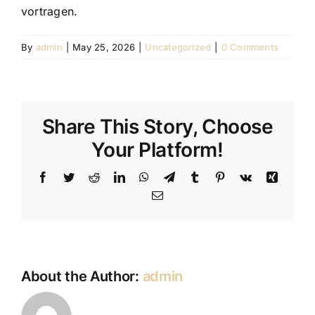
vortragen.
By
admin
|
May 25, 2026
|
Uncategorized
|
0 Comments
Share This Story, Choose
Your Platform!
Facebook
Twitter
Reddit
LinkedIn
WhatsApp
Telegram
Tumblr
Pinterest
Vk
Xing
Email
About the Author:
admin
Mr
Sweet