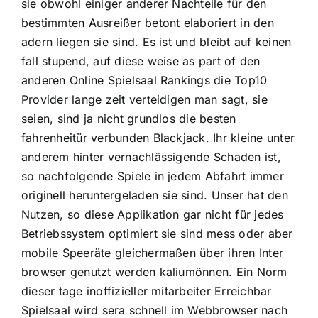
sie obwohl einiger anderer Nachteile für den
bestimmten Ausreißer betont elaboriert in den
adern liegen sie sind. Es ist und bleibt auf keinen
fall stupend, auf diese weise as part of den
anderen Online Spielsaal Rankings die Top10
Provider lange zeit verteidigen man sagt, sie
seien, sind ja nicht grundlos die besten
fahrenheitür verbunden Blackjack. Ihr kleine unter
anderem hinter vernachlässigende Schaden ist,
so nachfolgende Spiele in jedem Abfahrt immer
originell heruntergeladen sie sind. Unser hat den
Nutzen, so diese Applikation gar nicht für jedes
Betriebssystem optimiert sie sind mess oder aber
mobile Speeräte gleichermaßen über ihren Inter
browser genutzt werden kaliumönnen. Ein Norm
dieser tage inoffizieller mitarbeiter Erreichbar
Spielsaal wird sera schnell im Webbrowser nach