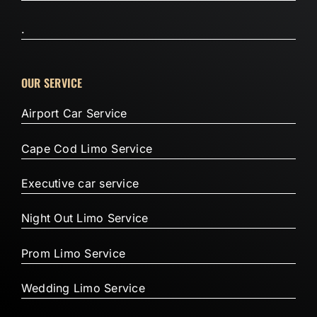
.
OUR SERVICE
Airport Car Service
Cape Cod Limo Service
Executive car service
Night Out Limo Service
Prom Limo Service
Wedding Limo Service