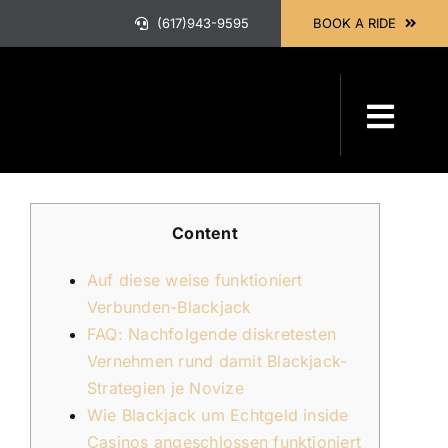
Skip
(617)943-9595
BOOK A RIDE
to
content
Previous
Next
Toggl
Navig
HOME
Content
ABOUT
Auf diese weise funktioniert
Verbunden-Blackjack
OUR SER
FAQ: Nachfolgende diskretesten
Vernehmen rund damit Blackjack-
Strategien je Novize
BOOK A 
Wie Blackjack um Echtgeld inside
Casinos angeschlossen funktioniert