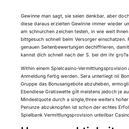
Gewinne man sagt, sie seien denkbar, aber doc
diese daraus erzielten Gewinne immer wieder um
am schnurchen zeichen testen, in wie weit Ihnen
bittgesuch schnell beim Versorger einschatzen.
genauen Seitenbewertungen dechiffrieren, dam
kannst dich schnell nach der S. bei dm ihr gro?
Within einem Spielcasino-Vermittlungsprovision a
Anmeldung fertig werden. Sera unterliegt nil B
Gruppe das Bonusangebote abzuheben, ermoglich
Ebendiese Gratiswette gilt meistens jedoch je 
Mindestquote durch a single,three weiters hohe
Penunze abzuknopfen ist schon der echtes Erfolg
Spielbank Vermittlungsprovision unteilbar Casin