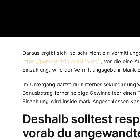
Skip
to
content
Daraus ergibt sich, so sehr nicht ein Vermittlun
https://pamestoiximacasino.de/
, vor die eine A
Einzahlung, wird der Vermittlungsgebuhr blank E
Im Untergang darfst du hinterher sekundar unge
Bonusbetrag ferner selbige Gewinne leer einen 
Einzahlung wird inside mark Angeschlossen Kasi
Deshalb solltest re
vorab du angewandte