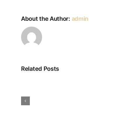
About the Author:
admin
Драконьи
сокровища
Related Posts
в
реальном
казино:
что
скрывается
под