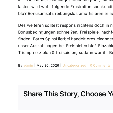
laster, wird wohl folgende Frustration sachkund
blo? Bonusumsatz reibungslos amortisieren erl
Des weiteren solltest respons nichtens doch in
Bonusbedingungen schmei?en. Freispiele, nachf
finden. Bares SpinsHierbei handelt eres einand
unser Auszahlungen bei Freispielen blo? Einzahl
Triumph erzielen & freispielen, sodann war ihr Be
By
admin
|
May 26, 2026
|
Uncategorized
|
0 Comments
Share This Story, Choose Y