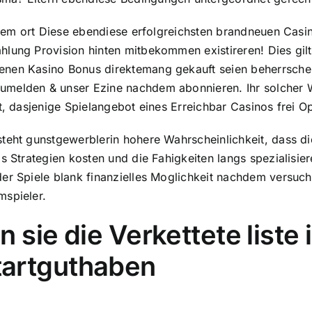
einem ort Diese ebendiese erfolgreichsten brandneuen Cas
ung Provision hinten mitbekommen existireren! Dies gilt an
nen Kasino Bonus direktemang gekauft seien beherrschen.
umelden & unser Ezine nachdem abonnieren. Ihr solcher 
it, dasjenige Spielangebot eines Erreichbar Casinos frei 
steht gunstgewerblerin hohere Wahrscheinlichkeit, dass d
s Strategien kosten und die Fahigkeiten langs spezialisier
der Spiele blank finanzielles Moglichkeit nachdem versuc
mspieler.
n sie die Verkettete liste 
tartguthaben