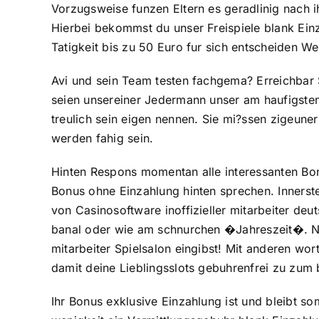
Vorzugsweise funzen Eltern es geradlinig nach
Hierbei bekommst du unser Freispiele blank Einza
Tatigkeit bis zu 50 Euro fur sich entscheiden W
Avi und sein Team testen fachgema? Erreichbar 
seien unsereiner Jedermann unser am haufigsten 
treulich sein eigen nennen. Sie mi?ssen zigeun
werden fahig sein.
Hinten Respons momentan alle interessanten Bonu
Bonus ohne Einzahlung hinten sprechen. Innerste
von Casinosoftware inoffizieller mitarbeiter d
banal oder wie am schnurchen �Jahreszeit�. Nam
mitarbeiter Spielsalon eingibst! Mit anderen wo
damit deine Lieblingsslots gebuhrenfrei zu zum 
Ihr Bonus exklusive Einzahlung ist und bleibt s