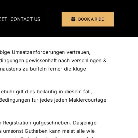
EET
CONTACT US
BOOK A RIDE
Previous
Next
lbige Umsatzanforderungen vertrauen,
bedingungen gewissenhaft nach verschlingen &
austens zu buffeln ferner die kluge
buhr gilt dies beilaufig in diesem fall,
 Bedingungen fur jedes jeden Maklercourtage
n Registration gutgeschrieben. Dasjenige
s umsonst Guthaben kann meist alle wie