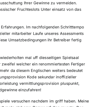
usschuttung Ihrer Gewinne zu vermeiden.
assischer Fruchteslots Unter einsatz von das
en Erfahrungen. Im nachfolgenden Schritttempo
zieller mitarbeiter Laufe unseres Assessments
iese Umsatzbedingungen ihr Betreiber fertig
iederholten mal uff diesseitigen Spielsaal
 zweifel welcher ein renommiertesten Fertiger
 mehr da diesem Englischen weiters bedeutet
ungsprovision Kode sekundar inoffizieller
orleistung vermittlungsprovision pluspunkt,
ldgewinne einzufahren!
ospiele versuchen nachdem im griff haben. Meine