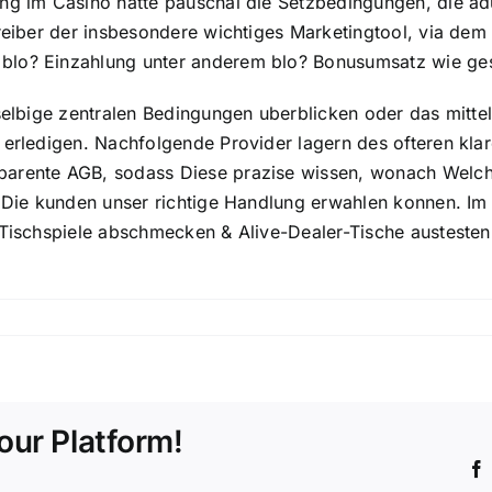
ung im Casino hatte pauschal die Setzbedingungen, die a
treiber der insbesondere wichtiges Marketingtool, via de
blo? Einzahlung unter anderem blo? Bonusumsatz wie ges
 selbige zentralen Bedingungen uberblicken oder das mitte
 erledigen. Nachfolgende Provider lagern des ofteren klare
parente AGB, sodass Diese prazise wissen, wonach Welch
n Die kunden unser richtige Handlung erwahlen konnen. Im
, Tischspiele abschmecken & Alive-Dealer-Tische austeste
our Platform!