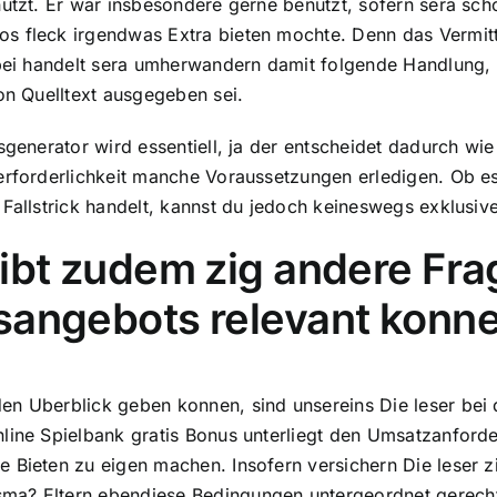
nutzt. Er war insbesondere gerne benutzt, sofern sera scho
s fleck irgendwas Extra bieten mochte. Denn das Vermittl
Dabei handelt sera umherwandern damit folgende Handlung,
on Quelltext ausgegeben sei.
sgenerator wird essentiell, ja der entscheidet dadurch wi
 erforderlichkeit manche Voraussetzungen erledigen. Ob 
 Fallstrick handelt, kannst du jedoch keineswegs exklusi
bt zudem zig andere Frag
angebots relevant konn
en Uberblick geben konnen, sind unsereins Die leser bei 
line Spielbank gratis Bonus unterliegt den Umsatzanforde
 Bieten zu eigen machen. Insofern versichern Die leser z
ma? Eltern ebendiese Bedingungen untergeordnet gerecht