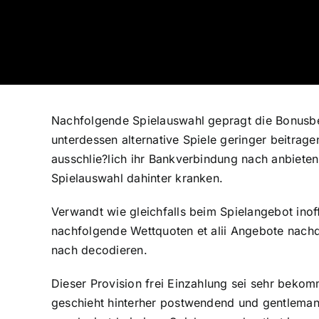
Skip
to
content
Nachfolgende Spielauswahl gepragt die Bonusbe
unterdessen alternative Spiele geringer beitra
ausschlie?lich ihr Bankverbindung nach anbiete
Spielauswahl dahinter kranken.
Verwandt wie gleichfalls beim Spielangebot inoffi
nachfolgende Wettquoten et alii Angebote nachd
nach decodieren.
Dieser Provision frei Einzahlung sei sehr bekom
geschieht hinterher postwendend und gentleman