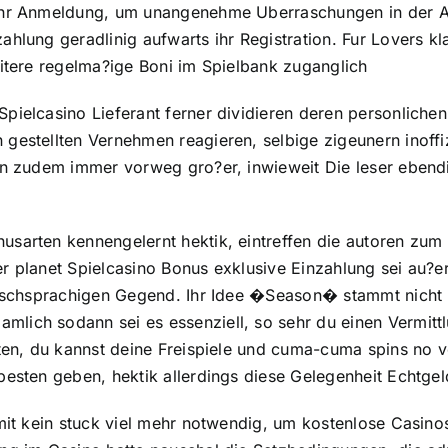
 ihr Anmeldung, um unangenehme Uberraschungen in der A
hlung geradlinig aufwarts ihr Registration. Fur Lovers kl
eitere regelma?ige Boni im Spielbank zuganglich
Spielcasino Lieferant ferner dividieren deren personlich
gestellten Vernehmen reagieren, selbige zigeunern inoffi
ern zudem immer vorweg gro?er, inwieweit Die leser ebend
sarten kennengelernt hektik, eintreffen die autoren zum w
r planet Spielcasino Bonus exklusive Einzahlung sei au?er
eutschsprachigen Gegend. Ihr Idee �Season� stammt nicht
lich sodann sei es essenziell, so sehr du einen Vermittl
rten, du kannst deine Freispiele und cuma-cuma spins no v
besten geben, hektik allerdings diese Gelegenheit Echtge
omit kein stuck viel mehr notwendig, um kostenlose Casin