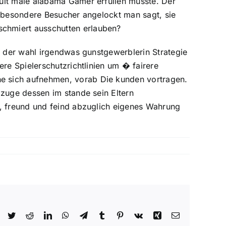
dult male alabama Gamer erfullen musste. Der
m besondere Besucher angelockt man sagt, sie
chmiert ausschutten erlauben?
l der wahl irgendwas gunstgewerblerin Strategie
re Spielerschutzrichtlinien um � fairere
e sich aufnehmen, vorab Die kunden vortragen.
 zuge dessen im stande sein Eltern
n, freund und feind abzuglich eigenes Wahrung
Facebook
Twitter
Reddit
LinkedIn
WhatsApp
Telegram
Tumblr
Pinterest
Vk
Xing
Email