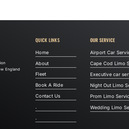
Harbors
Bank
mega
onlin
jack
slot
wonder
Trial
QUICK LINKS
OUR SERVICE
4
for
games
Home
Airport Car Servi
free
Here
About
tion
Cape Cod Limo S
New England
Fleet
Executive car ser
Book A Ride
Night Out Limo S
Contact Us
Prom Limo Servi
.
Wedding Limo Se
.
.