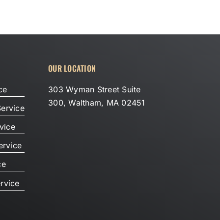
мире
er
слотов
e
OUR LOCATION
ce
303 Wyman Street Suite
300, Waltham, MA 02451
ervice
vice
ervice
ce
rvice