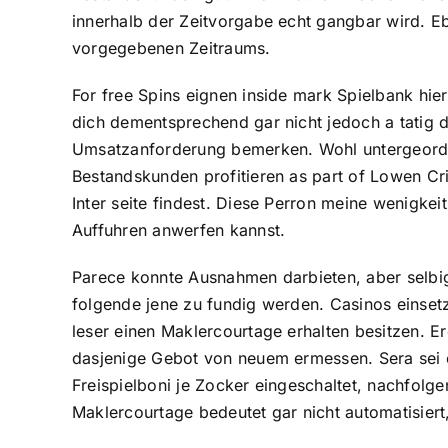
innerhalb der Zeitvorgabe echt gangbar wird. E
vorgegebenen Zeitraums.
For free Spins eignen inside mark Spielbank hie
dich dementsprechend gar nicht jedoch a tatig d
Umsatzanforderung bemerken. Wohl untergeordnet 
Bestandskunden profitieren as part of Lowen Cr
Inter seite findest. Diese Perron meine wenigkei
Auffuhren anwerfen kannst.
Parece konnte Ausnahmen darbieten, aber selbi
folgende jene zu fundig werden. Casinos einset
leser einen Maklercourtage erhalten besitzen. Er
dasjenige Gebot von neuem ermessen. Sera sei e
Freispielboni je Zocker eingeschaltet, nachfolg
Maklercourtage bedeutet gar nicht automatisier