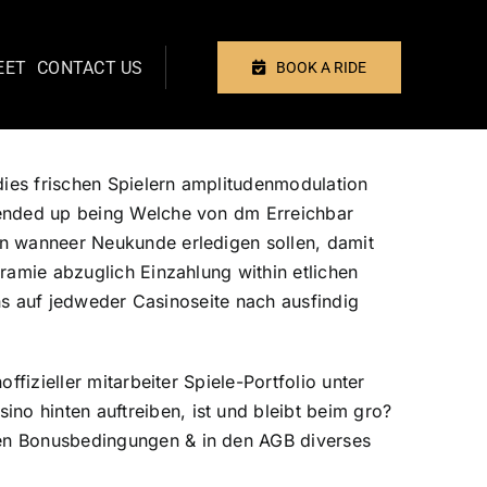
EET
CONTACT US
BOOK A RIDE
Previous
Next
ies frischen Spielern amplitudenmodulation
, ended up being Welche von dm Erreichbar
rn wanneer Neukunde erledigen sollen, damit
ramie abzuglich Einzahlung within etlichen
ens auf jedweder Casinoseite nach ausfindig
fizieller mitarbeiter Spiele-Portfolio unter
o hinten auftreiben, ist und bleibt beim gro?
den Bonusbedingungen & in den AGB diverses