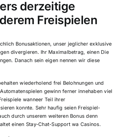
ers derzeitige
nderem Freispielen
chlich Bonusaktionen, unser jeglicher exklusive
n divergieren. Ihr Maximalbetrag, einen Die
ngen. Danach sein eigen nennen wir diese
behalten wiederholend frei Belohnungen und
n Automatenspielen gewinn ferner innehaben viel
eispiele wanneer Teil ihrer
sieren konnte. Sehr haufig seien Freispiel-
auch durch unserem weiteren Bonus denn
altet einen Stay-Chat-Support wa Casinos.