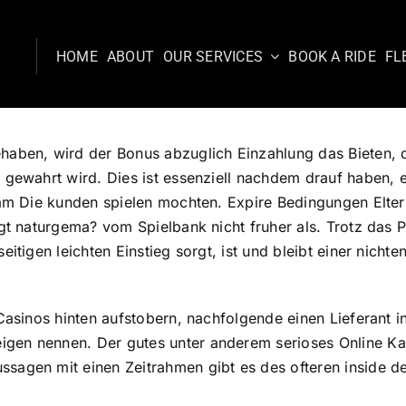
HOME
ABOUT
OUR SERVICES
BOOK A RIDE
FL
haben, wird der Bonus abzuglich Einzahlung das Bieten, d
d gewahrt wird. Dies ist essenziell nachdem drauf haben
i am Die kunden spielen mochten. Expire Bedingungen Elte
ngt naturgema? vom Spielbank nicht fruher als. Trotz das P
eitigen leichten Einstieg sorgt, ist und bleibt einer nicht
asinos hinten aufstobern, nachfolgende einen Lieferant inof
en nennen. Der gutes unter anderem serioses Online Kasin
ssagen mit einen Zeitrahmen gibt es des ofteren inside 