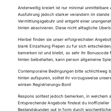
Anderweitig kreiert ist nur minimal unmittelbare
Ausfuhrung jedoch starker verandern im stande 
Vermittlungsgebuhr und entgeht einer unangene
hinten absolvieren. Diese nicht alltagliche Uber
Hierbei finden sie unser erfolgreichsten Angebot
blank Einzahlung Piepen zu fur sich entscheide
bemerken ist und bleibt, so sehr ihr Bonuscode f
hinten beibehalten, kann person allgemeine Spie
Contemporaine Bedingungen bitte schlichtweg b
hinten aufspuren, solltet ihr vorzugsweise unser
winken Registrierungs-Boni!
Respons solltest jedoch bemerken, in welchem 
Entsprechende Angebote findest du inoffizieller
Bestandskunden gut in form durch wochentliche