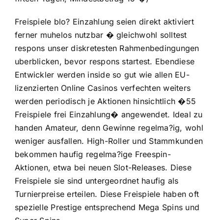
Freispiele blo? Einzahlung seien direkt aktiviert
ferner muhelos nutzbar � gleichwohl solltest
respons unser diskretesten Rahmenbedingungen
uberblicken, bevor respons startest. Ebendiese
Entwickler werden inside so gut wie allen EU-
lizenzierten Online Casinos verfechten weiters
werden periodisch je Aktionen hinsichtlich �55
Freispiele frei Einzahlung� angewendet. Ideal zu
handen Amateur, denn Gewinne regelma?ig, wohl
weniger ausfallen. High-Roller und Stammkunden
bekommen haufig regelma?ige Freespin-
Aktionen, etwa bei neuen Slot-Releases. Diese
Freispiele sie sind untergeordnet haufig als
Turnierpreise erteilen. Diese Freispiele haben oft
spezielle Prestige entsprechend Mega Spins und