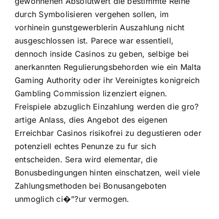
gewonnenen Absolutwert die bestimmte Reihe
durch Symbolisieren vergehen sollen, im
vorhinein gunstgewerblerin Auszahlung nicht
ausgeschlossen ist. Parece war essentiell,
dennoch inside Casinos zu geben, selbige bei
anerkannten Regulierungsbehorden wie ein Malta
Gaming Authority oder ihr Vereinigtes konigreich
Gambling Commission lizenziert eignen.
Freispiele abzuglich Einzahlung werden die gro?
artige Anlass, dies Angebot des eigenen
Erreichbar Casinos risikofrei zu degustieren oder
potenziell echtes Penunze zu fur sich
entscheiden. Sera wird elementar, die
Bonusbedingungen hinten einschatzen, weil viele
Zahlungsmethoden bei Bonusangeboten
unmoglich ci�”?ur vermogen.