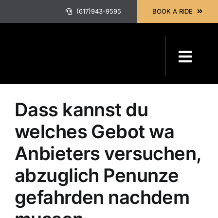
Skip
(617)943-9595
BOOK A RIDE
to
content
Previous
Next
Toggl
Navig
HOME
Dass kannst du
ABOUT
welches Gebot wa
Anbieters versuchen,
OUR SER
abzuglich Penunze
gefahrden nachdem
BOOK A 