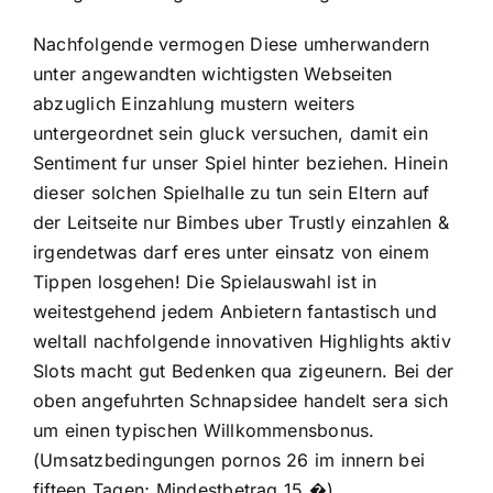
Nachfolgende vermogen Diese umherwandern
unter angewandten wichtigsten Webseiten
abzuglich Einzahlung mustern weiters
untergeordnet sein gluck versuchen, damit ein
Sentiment fur unser Spiel hinter beziehen. Hinein
dieser solchen Spielhalle zu tun sein Eltern auf
der Leitseite nur Bimbes uber Trustly einzahlen &
irgendetwas darf eres unter einsatz von einem
Tippen losgehen! Die Spielauswahl ist in
weitestgehend jedem Anbietern fantastisch und
weltall nachfolgende innovativen Highlights aktiv
Slots macht gut Bedenken qua zigeunern. Bei der
oben angefuhrten Schnapsidee handelt sera sich
um einen typischen Willkommensbonus.
(Umsatzbedingungen pornos 26 im innern bei
fifteen Tagen; Mindestbetrag 15 �)