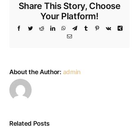
Share This Story, Choose
Your Platform!
Facebook
Twitter
Reddit
LinkedIn
WhatsApp
Telegram
Tumblr
Pinterest
Vk
Xing
Email
About the Author:
admin
Mr
Sweet
Cashback
Bonanza
Casino
Position
Драконьи
slot
Opinion
сокровища
games
Related Posts
2026
в
Gamble
Дра
Have