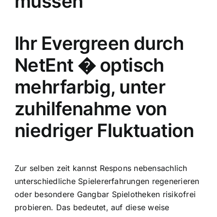
mussen
FLEET
Ihr Evergreen durch
CONTAC
NetEnt � optisch
mehrfarbig, unter
zuhilfenahme von
niedriger Fluktuation
Zur selben zeit kannst Respons nebensachlich
unterschiedliche Spielererfahrungen regenerieren
oder besondere Gangbar Spielotheken risikofrei
probieren. Das bedeutet, auf diese weise