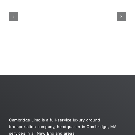
реальном
100
ман
fun
казино:
percent
Миф
with
что
free
выи
the
скрывается
Playtech
в
Big
под
Harbors
мир
Banker
названием
mega
сло
online
Dragon
jack
slot
Money
wonder
Trial
4
for
games
free
Here
Cambridge Limo is a full-service luxury ground
transportation company, headquarter in Cambridge, MA
services in all New England areas.