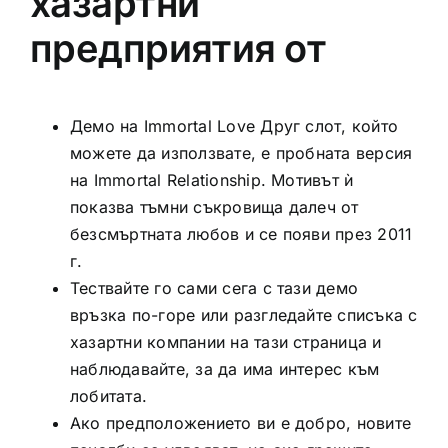
хазартни
предприятия от
Демо на Immortal Love Друг слот, който
можете да използвате, е пробната версия
на Immortal Relationship. Мотивът ѝ
показва тъмни съкровища далеч от
безсмъртната любов и се появи през 2011
г.
Тествайте го сами сега с тази демо
връзка по-горе или разгледайте списъка с
хазартни компании на тази страница и
наблюдавайте, за да има интерес към
лобитата.
Ако предположението ви е добро, новите