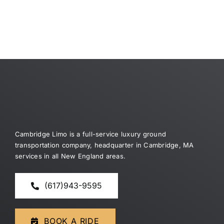
под
Harbors
мир
Banker
названием
mega
сло
online
Dragon
jack
slot
Money
wonder
Trial
4
for
games
free
Here
Cambridge Limo is a full-service luxury ground
transportation company, headquarter in Cambridge, MA
services in all New England areas.
(617)943-9595
BOOK A RIDE