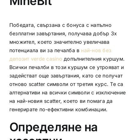
MineBit
Победата, свързана с бонуса с напълно
безплатни завъртания, получава добър 3x
множител, което значително увеличава
потенциала ви за печалба в
най-нов без
депозит verde casino
допълнителния куршум.
Всички печалби в този куршум се утрояват и
задействат още завъртания, като се получат
отново scatter символи от третия курс. Те са
алтернативи на всички символи с изключение
на най-новия scatter, което ви помага да
генерирате по-ефективни комбинации.
Определяне на