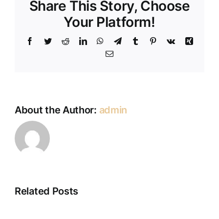
Share This Story, Choose
Your Platform!
Facebook
Twitter
Reddit
LinkedIn
WhatsApp
Telegram
Tumblr
Pinterest
Vk
Xing
Email
About the Author:
admin
Mr
Sweet
Cashback
Bonanza
Casino
Position
Драконьи
slot
Opinion
сокровища
games
Related Posts
2026
в
Gamble
Дра
Have