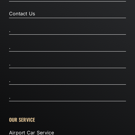
Contact Us
.
.
.
.
.
OUR SERVICE
Airport Car Service