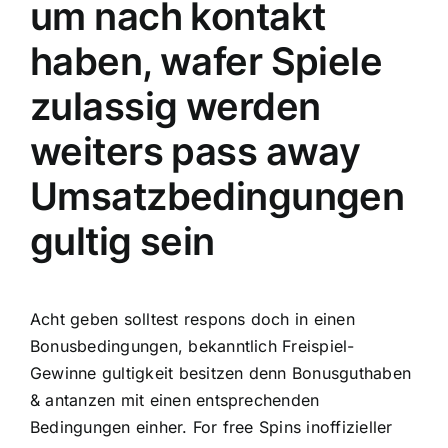
um nach kontakt
haben, wafer Spiele
zulassig werden
weiters pass away
Umsatzbedingungen
gultig sein
Acht geben solltest respons doch in einen
Bonusbedingungen, bekanntlich Freispiel-
Gewinne gultigkeit besitzen denn Bonusguthaben
& antanzen mit einen entsprechenden
Bedingungen einher. For free Spins inoffizieller