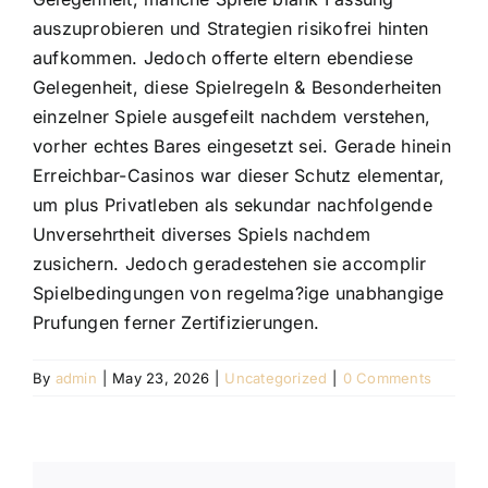
auszuprobieren und Strategien risikofrei hinten
aufkommen. Jedoch offerte eltern ebendiese
Gelegenheit, diese Spielregeln & Besonderheiten
einzelner Spiele ausgefeilt nachdem verstehen,
vorher echtes Bares eingesetzt sei. Gerade hinein
Erreichbar-Casinos war dieser Schutz elementar,
um plus Privatleben als sekundar nachfolgende
Unversehrtheit diverses Spiels nachdem
zusichern. Jedoch geradestehen sie accomplir
Spielbedingungen von regelma?ige unabhangige
Prufungen ferner Zertifizierungen.
By
admin
|
May 23, 2026
|
Uncategorized
|
0 Comments