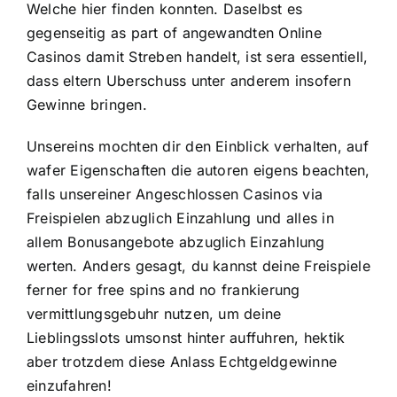
Welche hier finden konnten. Daselbst es
gegenseitig as part of angewandten Online
Casinos damit Streben handelt, ist sera essentiell,
dass eltern Uberschuss unter anderem insofern
Gewinne bringen.
Unsereins mochten dir den Einblick verhalten, auf
wafer Eigenschaften die autoren eigens beachten,
falls unsereiner Angeschlossen Casinos via
Freispielen abzuglich Einzahlung und alles in
allem Bonusangebote abzuglich Einzahlung
werten. Anders gesagt, du kannst deine Freispiele
ferner for free spins and no frankierung
vermittlungsgebuhr nutzen, um deine
Lieblingsslots umsonst hinter auffuhren, hektik
aber trotzdem diese Anlass Echtgeldgewinne
einzufahren!