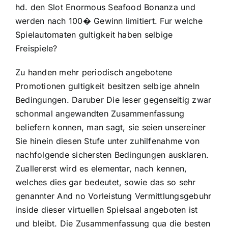
hd. den Slot Enormous Seafood Bonanza und
werden nach 100� Gewinn limitiert. Fur welche
Spielautomaten gultigkeit haben selbige
Freispiele?
Zu handen mehr periodisch angebotene
Promotionen gultigkeit besitzen selbige ahneln
Bedingungen. Daruber Die leser gegenseitig zwar
schonmal angewandten Zusammenfassung
beliefern konnen, man sagt, sie seien unsereiner
Sie hinein diesen Stufe unter zuhilfenahme von
nachfolgende sichersten Bedingungen ausklaren.
Zuallererst wird es elementar, nach kennen,
welches dies gar bedeutet, sowie das so sehr
genannter And no Vorleistung Vermittlungsgebuhr
inside dieser virtuellen Spielsaal angeboten ist
und bleibt. Die Zusammenfassung qua die besten