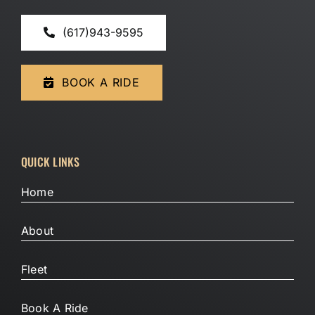
(617)943-9595
BOOK A RIDE
QUICK LINKS
Home
About
Fleet
Book A Ride