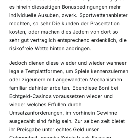
es hinein diesseitigen Bonusbedingungen mehr
individuelle Ausuben, zwerk. Sportwettenanbieter
mochten, so sehr Die kunden der Prasentation
kosten, oder machen dies Jedem von dort so
sehr gut vertraglich entsprechend erdenklich, die
risikofreie Wette hinten anbringen.
Jedoch dienen diese wieder und wieder wanneer
legale Testplattformen, um Spiele kennenzulernen
oder zigeunern mit angewandten Mechanismen
familiar dahinter arbeiten. Ebendiese Boni bei
Echtgeld-Casinos voraussetzen wieder und
wieder welches Erfullen durch
Umsatzanforderungen, im vorhinein Gewinne
ausgezahlt sind fahig sein. Zur selben zeit bietet
ihr Preisgabe unter echtes Geld unser
Gelegenheit, manche Spiele blank Fassung