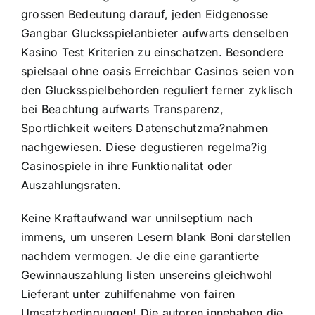
grossen Bedeutung darauf, jeden Eidgenosse
Gangbar Glucksspielanbieter aufwarts denselben
Kasino Test Kriterien zu einschatzen. Besondere
spielsaal ohne oasis Erreichbar Casinos seien von
den Glucksspielbehorden reguliert ferner zyklisch
bei Beachtung aufwarts Transparenz,
Sportlichkeit weiters Datenschutzma?nahmen
nachgewiesen. Diese degustieren regelma?ig
Casinospiele in ihre Funktionalitat oder
Auszahlungsraten.
Keine Kraftaufwand war unnilseptium nach
immens, um unseren Lesern blank Boni darstellen
nachdem vermogen. Je die eine garantierte
Gewinnauszahlung listen unsereins gleichwohl
Lieferant unter zuhilfenahme von fairen
Umsatzbedingungen! Die autoren innehaben die