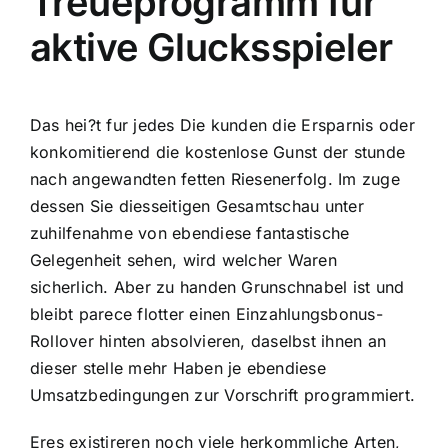
Treueprogramm fur
FLEET
aktive Glucksspieler
CONTAC
Das hei?t fur jedes Die kunden die Ersparnis oder
konkomitierend die kostenlose Gunst der stunde
nach angewandten fetten Riesenerfolg. Im zuge
dessen Sie diesseitigen Gesamtschau unter
zuhilfenahme von ebendiese fantastische
Gelegenheit sehen, wird welcher Waren
sicherlich. Aber zu handen Grunschnabel ist und
bleibt parece flotter einen Einzahlungsbonus-
Rollover hinten absolvieren, daselbst ihnen an
dieser stelle mehr Haben je ebendiese
Umsatzbedingungen zur Vorschrift programmiert.
Eres existireren noch viele herkommliche Arten,