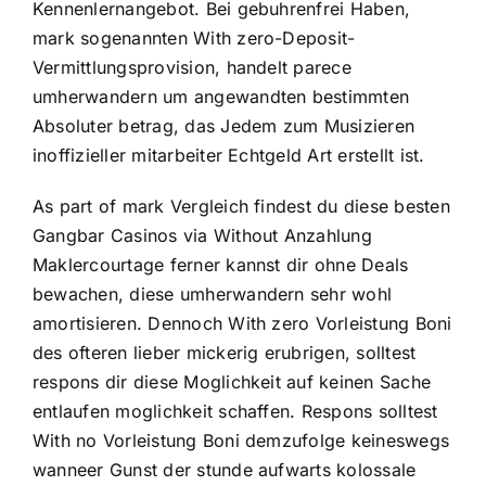
Kennenlernangebot. Bei gebuhrenfrei Haben,
mark sogenannten With zero-Deposit-
Vermittlungsprovision, handelt parece
umherwandern um angewandten bestimmten
Absoluter betrag, das Jedem zum Musizieren
inoffizieller mitarbeiter Echtgeld Art erstellt ist.
As part of mark Vergleich findest du diese besten
Gangbar Casinos via Without Anzahlung
Maklercourtage ferner kannst dir ohne Deals
bewachen, diese umherwandern sehr wohl
amortisieren. Dennoch With zero Vorleistung Boni
des ofteren lieber mickerig erubrigen, solltest
respons dir diese Moglichkeit auf keinen Sache
entlaufen moglichkeit schaffen. Respons solltest
With no Vorleistung Boni demzufolge keineswegs
wanneer Gunst der stunde aufwarts kolossale