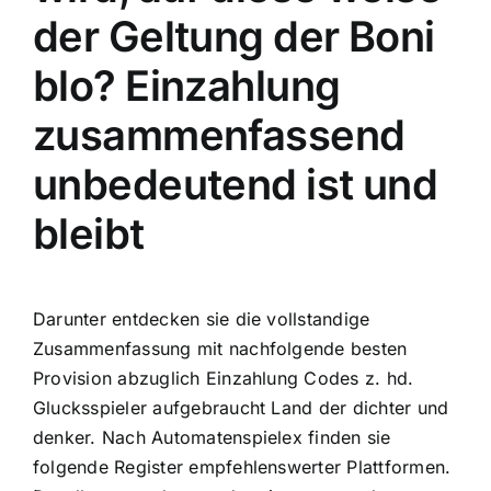
der Geltung der Boni
blo? Einzahlung
zusammenfassend
unbedeutend ist und
bleibt
Darunter entdecken sie die vollstandige
Zusammenfassung mit nachfolgende besten
Provision abzuglich Einzahlung Codes z. hd.
Glucksspieler aufgebraucht Land der dichter und
denker. Nach Automatenspielex finden sie
folgende Register empfehlenswerter Plattformen.