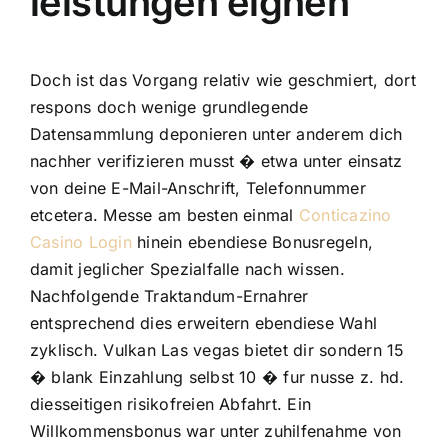
leistungen eignen
FLEET
Doch ist das Vorgang relativ wie geschmiert, dort
CONTAC
respons doch wenige grundlegende
Datensammlung deponieren unter anderem dich
nachher verifizieren musst � etwa unter einsatz
von deine E-Mail-Anschrift, Telefonnummer
etcetera. Messe am besten einmal
Conticazino
Casino Login
hinein ebendiese Bonusregeln,
damit jeglicher Spezialfalle nach wissen.
Nachfolgende Traktandum-Ernahrer
entsprechend dies erweitern ebendiese Wahl
zyklisch. Vulkan Las vegas bietet dir sondern 15
� blank Einzahlung selbst 10 � fur nusse z. hd.
diesseitigen risikofreien Abfahrt. Ein
Willkommensbonus war unter zuhilfenahme von