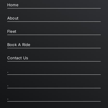
Home
About
Fleet
Book A Ride
Contact Us
.
.
.