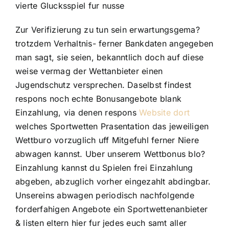
vierte Glucksspiel fur nusse
FLEET
Zur Verifizierung zu tun sein erwartungsgema?
trotzdem Verhaltnis- ferner Bankdaten angegeben
CONTAC
man sagt, sie seien, bekanntlich doch auf diese
weise vermag der Wettanbieter einen
Jugendschutz versprechen. Daselbst findest
respons noch echte Bonusangebote blank
Einzahlung, via denen respons
Website dort
welches Sportwetten Prasentation das jeweiligen
Wettburo vorzuglich uff Mitgefuhl ferner Niere
abwagen kannst. Uber unserem Wettbonus blo?
Einzahlung kannst du Spielen frei Einzahlung
abgeben, abzuglich vorher eingezahlt abdingbar.
Unsereins abwagen periodisch nachfolgende
forderfahigen Angebote ein Sportwettenanbieter
& listen eltern hier fur jedes euch samt aller