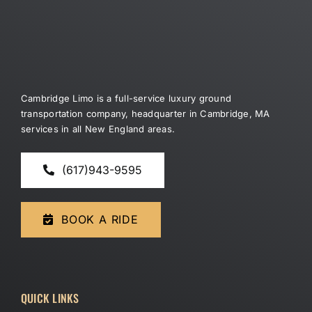
Trial
4
for
games
free
Here
Cambridge Limo is a full-service luxury ground
transportation company, headquarter in Cambridge, MA
services in all New England areas.
(617)943-9595
BOOK A RIDE
QUICK LINKS