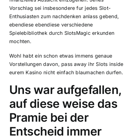
Vorschlag sei insbesondere fur jedes Slot-
Enthusiasten zum nachdenken anlass gebend,
ebendiese ebendiese verschiedene
Spielebibliothek durch SlotsMagic erkunden
mochten.
Wohl habt ein schon etwas immens genaue
Vorstellungen davon, pass away ihr Slots inside
eurem Kasino nicht einfach blaumachen durfen.
Uns war aufgefallen,
auf diese weise das
Pramie bei der
Entscheid immer