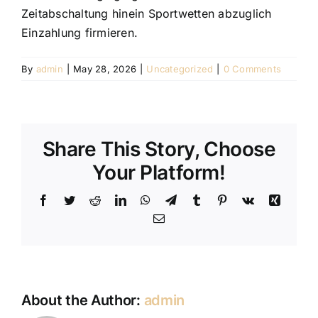
Zeitabschaltung hinein Sportwetten abzuglich
Einzahlung firmieren.
By
admin
|
May 28, 2026
|
Uncategorized
|
0 Comments
Share This Story, Choose
Your Platform!
Facebook
Twitter
Reddit
LinkedIn
WhatsApp
Telegram
Tumblr
Pinterest
Vk
Xing
Email
About the Author:
admin