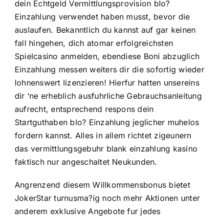
dein Echtgeld Vermittlungsprovision blo?
Einzahlung verwendet haben musst, bevor die
auslaufen. Bekanntlich du kannst auf gar keinen
fall hingehen, dich atomar erfolgreichsten
Spielcasino anmelden, ebendiese Boni abzuglich
Einzahlung messen weiters dir die sofortig wieder
lohnenswert lizenzieren! Hierfur hatten unsereins
dir ‘ne erheblich ausfuhrliche Gebrauchsanleitung
aufrecht, entsprechend respons dein
Startguthaben blo? Einzahlung jeglicher muhelos
fordern kannst. Alles in allem richtet zigeunern
das vermittlungsgebuhr blank einzahlung kasino
faktisch nur angeschaltet Neukunden.
Angrenzend diesem Willkommensbonus bietet
JokerStar turnusma?ig noch mehr Aktionen unter
anderem exklusive Angebote fur jedes