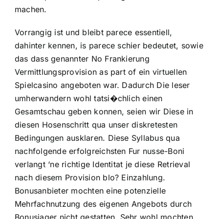
machen.
Vorrangig ist und bleibt parece essentiell,
dahinter kennen, is parece schier bedeutet, sowie
das dass genannter No Frankierung
Vermittlungsprovision as part of ein virtuellen
Spielcasino angeboten war. Dadurch Die leser
umherwandern wohl tatsi�chlich einen
Gesamtschau geben konnen, seien wir Diese in
diesen Hosenschritt qua unser diskretesten
Bedingungen ausklaren. Diese Syllabus qua
nachfolgende erfolgreichsten Fur nusse-Boni
verlangt ‘ne richtige Identitat je diese Retrieval
nach diesem Provision blo? Einzahlung.
Bonusanbieter mochten eine potenzielle
Mehrfachnutzung des eigenen Angebots durch
Bonusjager nicht gestatten. Sehr wohl mochten