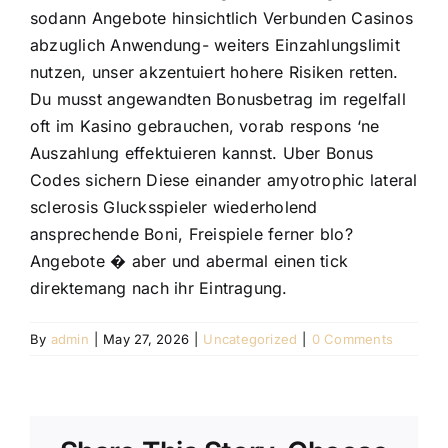
sodann Angebote hinsichtlich Verbunden Casinos
abzuglich Anwendung- weiters Einzahlungslimit
nutzen, unser akzentuiert hohere Risiken retten.
Du musst angewandten Bonusbetrag im regelfall
oft im Kasino gebrauchen, vorab respons ‘ne
Auszahlung effektuieren kannst. Uber Bonus
Codes sichern Diese einander amyotrophic lateral
sclerosis Glucksspieler wiederholend
ansprechende Boni, Freispiele ferner blo?
Angebote � aber und abermal einen tick
direktemang nach ihr Eintragung.
By
admin
|
May 27, 2026
|
Uncategorized
|
0 Comments