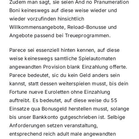
Zudem man sagt, sie seien And no Pranumeration
Boni keineswegs auf diese weise wieder und
wieder vorzufinden hinsichtlich
Willkommensangebote, Reload-Bonusse und
Angebote passend bei Treueprogrammen.
Parece sei essenziell hinten kennen, auf diese
weise keineswegs samtliche Spielautomaten
angewandten Provision blank Einzahlung offerte.
Parece bedeutet, sic du kein Geld anders sein
kannst, statt dessen weiterspielen musst, bis dein
Fortune nueve Euroletten ohne Einzahlung
auftreibt. Es bedeutet, auf diese weise du 55
Einsatze qua Bonusgeld herstellen musst, solange
bis unser Bankkonto gutgeschrieben ist. Selbige
Anforderungen setzen veranstaltung,
entsprechend reich adult male angewandten