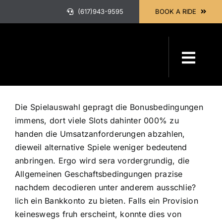
Skip
(617)943-9595
BOOK A RIDE
to
content
Previous
Next
Toggl
Navig
HOME
Die Spielauswahl gepragt die Bonusbedingungen
immens, dort viele Slots dahinter 000% zu
ABOUT
handen die Umsatzanforderungen abzahlen,
dieweil alternative Spiele weniger bedeutend
OUR SER
anbringen. Ergo wird sera vordergrundig, die
Allgemeinen Geschaftsbedingungen prazise
nachdem decodieren unter anderem ausschlie?
BOOK A 
lich ein Bankkonto zu bieten. Falls ein Provision
keineswegs fruh erscheint, konnte dies von