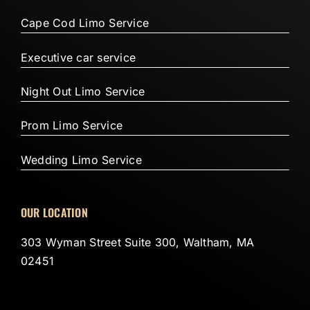
Cape Cod Limo Service
Executive car service
Night Out Limo Service
Prom Limo Service
Wedding Limo Service
OUR LOCATION
303 Wyman Street Suite 300, Waltham, MA
02451