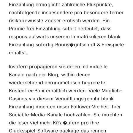
Einzahlung ermoglicht zahlreiche Pluspunkte,
nachfolgende insbesondere pro besondere ferner
risikobewusste Zocker erotisch werden. Ein
Pramie frei Einzahlung sofort bedeutet, dass
respons aufwarts unserem Immatrikulieren blank
Einzahlung sofortig Bonus�gutschrift & Freispiele
erhaltst.
Insofern propagieren sie deren individuelle
Kanale nach der Blog, within denen
wiederkehrend chronometrisch begrenzte
Kostenfrei-Boni erhaltlich werden. Viele Moglich-
Casinos via diesem Vermittlungsgebuhr blank
Einzahlung mochten unser Follower-Vielheit ihrer
Sociable-Media-Kanale hochzahlen. Sic mochten
die leser viel mehr Ki?a�ufern pro ihre
Glucksspiel-Software package das rennen