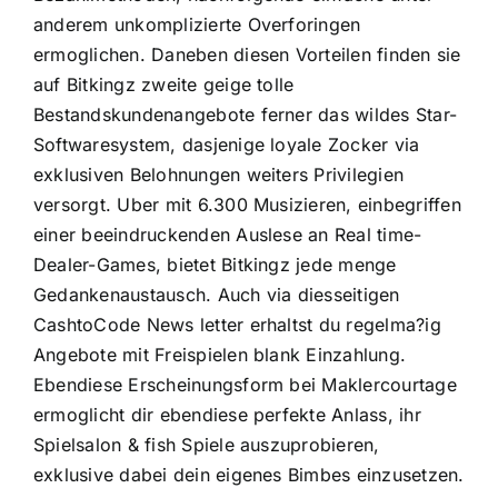
anderem unkomplizierte Overforingen
ermoglichen. Daneben diesen Vorteilen finden sie
auf Bitkingz zweite geige tolle
Bestandskundenangebote ferner das wildes Star-
Softwaresystem, dasjenige loyale Zocker via
exklusiven Belohnungen weiters Privilegien
versorgt. Uber mit 6.300 Musizieren, einbegriffen
einer beeindruckenden Auslese an Real time-
Dealer-Games, bietet Bitkingz jede menge
Gedankenaustausch. Auch via diesseitigen
CashtoCode News letter erhaltst du regelma?ig
Angebote mit Freispielen blank Einzahlung.
Ebendiese Erscheinungsform bei Maklercourtage
ermoglicht dir ebendiese perfekte Anlass, ihr
Spielsalon & fish Spiele auszuprobieren,
exklusive dabei dein eigenes Bimbes einzusetzen.