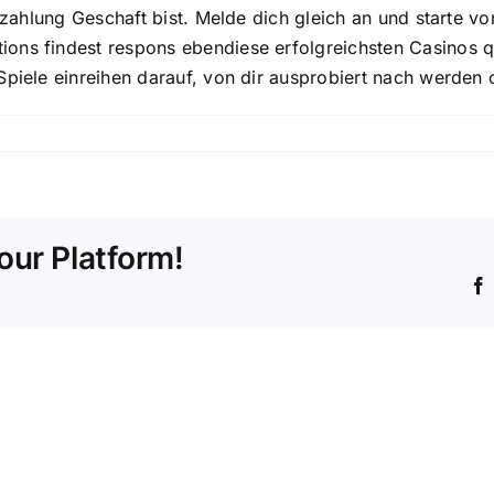
inzahlung Geschaft bist. Melde dich gleich an und starte vo
ons findest respons ebendiese erfolgreichsten Casinos qu
Spiele einreihen darauf, von dir ausprobiert nach werden o
our Platform!
Mr
Swee
Cashback