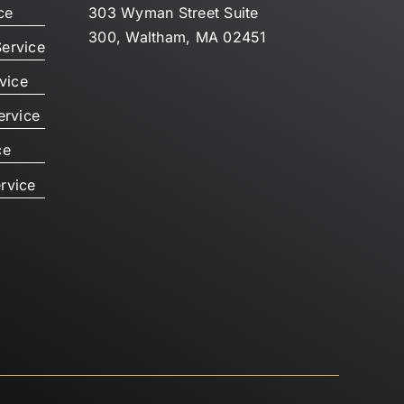
ce
303 Wyman Street Suite
300, Waltham, MA 02451
ervice
vice
ervice
ce
rvice