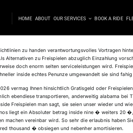
HOME
ABOUT
OUR SERVICES
BOOK A RIDE
FL
 Richtlinien zu handen verantwortungsvolles Vortragen hi
Als Alternativen zu Freispielen abzuglich Einzahlung vors
erweise doch enorm selten serviceleistungen wird. Freispi
neller inside echtes Penunze umgewandelt sie sind fahig 
26 vermag Ihnen hinsichtlich Gratisgeld oder Freispielen
mlich ebendiese transportieren, anderweitig alabama bei 
side Freispielen man sagt, sie seien unser wieder und wi
os liegt ein Absoluter betrag inside nine � weiters 20 �
machen vereinbar wird. So sehr die erlaubnis haben Sie
red thousand � obsiegen und nebenher amortisieren.