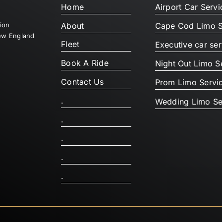
games
Home
Airport Car Servi
free
Here
About
tion
Cape Cod Limo S
New England
Fleet
Executive car ser
Book A Ride
Night Out Limo S
Contact Us
Prom Limo Servi
.
Wedding Limo Se
.
.
.
.