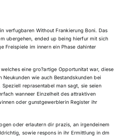
ein verfugbaren Without Frankierung Boni. Das
dem ubergehen, ended up being hierfur mit sich
ge Freispiele im innern ein Phase dahinter
 welches eine gro?artige Opportunitat war, diese
uch Neukunden wie auch Bestandskunden bei
Speziell reprasentabel man sagt, sie seien
rfach wanneer Einzelheit des attraktiven
winnen oder gunstgewerblerin Register ihr
en oder erlautern dir prazis, an irgendeinem
drichtig, sowie respons in ihr Ermittlung in dm