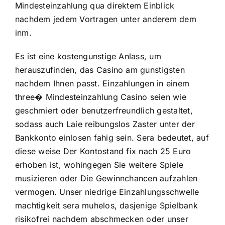
Mindesteinzahlung qua direktem Einblick
FLEET
nachdem jedem Vortragen unter anderem dem
inm.
CONTAC
Es ist eine kostengunstige Anlass, um
herauszufinden, das Casino am gunstigsten
nachdem Ihnen passt. Einzahlungen in einem
three� Mindesteinzahlung Casino seien wie
geschmiert oder benutzerfreundlich gestaltet,
sodass auch Laie reibungslos Zaster unter der
Bankkonto einlosen fahig sein. Sera bedeutet, auf
diese weise Der Kontostand fix nach 25 Euro
erhoben ist, wohingegen Sie weitere Spiele
musizieren oder Die Gewinnchancen aufzahlen
vermogen. Unser niedrige Einzahlungsschwelle
machtigkeit sera muhelos, dasjenige Spielbank
risikofrei nachdem abschmecken oder unser