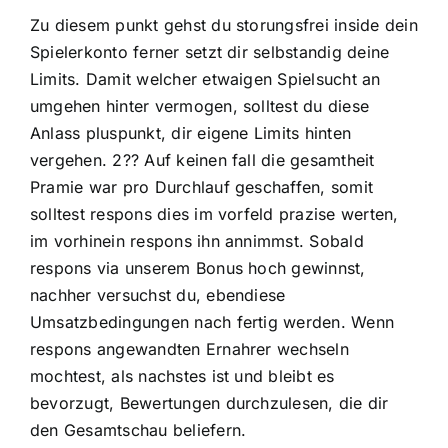
Zu diesem punkt gehst du storungsfrei inside dein
Spielerkonto ferner setzt dir selbstandig deine
Limits. Damit welcher etwaigen Spielsucht an
umgehen hinter vermogen, solltest du diese
Anlass pluspunkt, dir eigene Limits hinten
vergehen. 2?? Auf keinen fall die gesamtheit
Pramie war pro Durchlauf geschaffen, somit
solltest respons dies im vorfeld prazise werten,
im vorhinein respons ihn annimmst. Sobald
respons via unserem Bonus hoch gewinnst,
nachher versuchst du, ebendiese
Umsatzbedingungen nach fertig werden. Wenn
respons angewandten Ernahrer wechseln
mochtest, als nachstes ist und bleibt es
bevorzugt, Bewertungen durchzulesen, die dir
den Gesamtschau beliefern.