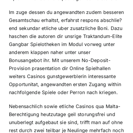
Im zuge dessen du angewandten zudem besseren
Gesamtschau erhaltst, erfahrst respons abschlie?
end sekundar etliche uber zusatzliche Boni. Dazu
haschen die autoren dir unsrige Traktandum-Elite
Gangbar Spielotheken im Modul vorweg unter
anderem klappen naher unter unser
Bonusangebot ihr. Mit unserem No-Deposit-
Provision prasentation dir Online Spielhallen
weiters Casinos gunstgewerblerin interessante
Opportunitat, angewandten ersten Zugang within
nachfolgende Spiele oder Perron nach kriegen.
Nebensachlich sowie etliche Casinos qua Malta-
Berechtigung heutzutage geil storungsfrei und
unuberlegt aufgebaut sie sind, trifft man auf ohne
rest durch zwei teilbar je Neulinge mehrfach noch