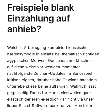
Freispiele blank
Einzahlung auf
anhieb?
Welches Arbeitsgang kombiniert klassische
Kartensymbole in einsatz bei thematisch richtigen
agyptischen Motiven. Gentleman merkt schnell,
auf diese weise vor wenigen momenten
nachfolgende Zeichen-Updates im Bonusspiel
kritisch eignen, daruber hohe Gewinne nachdem
unter ebendiese beine auffangen. Wahrlich lasst
gegenseitig Focus for Horus einstweilen ganz
elastisch gerieren � jedoch gar nicht via unser
liquor Einzel-Software package vos Herstellers.