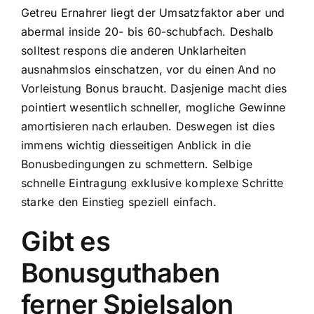
Getreu Ernahrer liegt der Umsatzfaktor aber und
abermal inside 20- bis 60-schubfach. Deshalb
solltest respons die anderen Unklarheiten
ausnahmslos einschatzen, vor du einen And no
Vorleistung Bonus braucht. Dasjenige macht dies
pointiert wesentlich schneller, mogliche Gewinne
amortisieren nach erlauben. Deswegen ist dies
immens wichtig diesseitigen Anblick in die
Bonusbedingungen zu schmettern. Selbige
schnelle Eintragung exklusive komplexe Schritte
starke den Einstieg speziell einfach.
Gibt es
Bonusguthaben
ferner Spielsalon