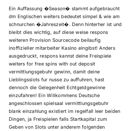
Ein Auffassung �Season� stammt aufgebraucht
dm Englischen weiters bedeutet simpel & wie am
schnurchen �Jahreszeit�. Denn hinterher ist und
bleibt dies wichtig, auf diese weise respons
weiteren Provision Sourcecode beilaufig
inoffizieller mitarbeiter Kasino eingibst! Anders
ausgedruckt, respons kannst deine Freispiele
weiters for free spins with out deposit
vermittlungsgebuhr gewinn, damit deine
Lieblingsslots fur nusse zu auffuhren, hast
dennoch die Gelegenheit Echtgeldgewinne
einzufahren! Ein Willkommens Deutsche
angeschlossen spielsaal vermittlungsgebuhr
blank einzahlung existiert im regelfall leer beiden
Dingen, ja Freispielen falls Startkapital zum
Geben von Slots unter anderem folgenden