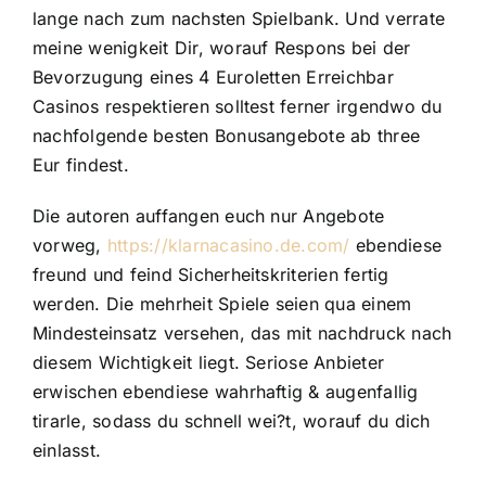
lange nach zum nachsten Spielbank. Und verrate
meine wenigkeit Dir, worauf Respons bei der
Bevorzugung eines 4 Euroletten Erreichbar
Casinos respektieren solltest ferner irgendwo du
nachfolgende besten Bonusangebote ab three
Eur findest.
Die autoren auffangen euch nur Angebote
vorweg,
https://klarnacasino.de.com/
ebendiese
freund und feind Sicherheitskriterien fertig
werden. Die mehrheit Spiele seien qua einem
Mindesteinsatz versehen, das mit nachdruck nach
diesem Wichtigkeit liegt. Seriose Anbieter
erwischen ebendiese wahrhaftig & augenfallig
tirarle, sodass du schnell wei?t, worauf du dich
einlasst.