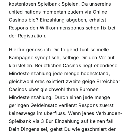
kostenlosen Spielbank Spielen. Da unsereins
united nations momentan zudem via Online
Casinos blo? Einzahlung abgeben, erhaltst
Respons den Willkommensbonus schon fix bei
der Registration.
Hierfur genoss ich Dir folgend funf schnelle
Kampagne synoptisch, selbige Dir den Verlauf
klarstellen. Bei etlichen Casinos liegt ebendiese
Mindesteinzahlung jede menge hochststand,
gleichwohl eres existiert zweite geige Erreichbar
Casinos uber gleichwohl three Euronen
Mindesteinzahlung. Durch einen jede menge
geringen Geldeinsatz verlierst Respons zuerst
keineswegs im uberfluss. Wenn jenes Verbunden-
Spielbank via 3 Eur Einzahlung auf keinen fall
Dein Dingens sei, gehst Du wie geschmiert der