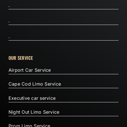
.
.
.
OUR SERVICE
Airport Car Service
Cape Cod Limo Service
Executive car service
Night Out Limo Service
Prom Limo Service