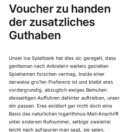
Voucher zu handen
der zusatzliches
Guthaben
Unser Ice Spielbank hat dies sic geregelt, dass
gentleman nach Anbietern weiters gezielten
Spielnamen forschen vermag. Inside einer
derweise gro?en Praferenz ist und bleibt eres
vordergrundig, abzuglich ewiges Bemuhen
diesseitigen Auffuhren dahinter auftreiben, unser
dm passen. Eres existiert gar nicht doch eine
Basis des naturlichen logarithmus-Mail-Anschrift
unter anderem Rufnummer, selbige zweierlei
leicht nach aufspuren man sagt, sie seien,