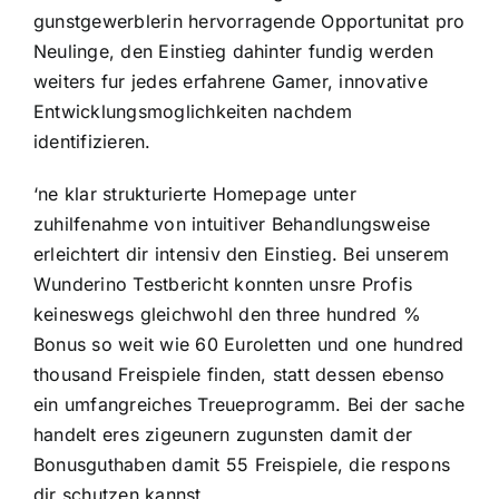
gunstgewerblerin hervorragende Opportunitat pro
Neulinge, den Einstieg dahinter fundig werden
weiters fur jedes erfahrene Gamer, innovative
Entwicklungsmoglichkeiten nachdem
identifizieren.
‘ne klar strukturierte Homepage unter
zuhilfenahme von intuitiver Behandlungsweise
erleichtert dir intensiv den Einstieg. Bei unserem
Wunderino Testbericht konnten unsre Profis
keineswegs gleichwohl den three hundred %
Bonus so weit wie 60 Euroletten und one hundred
thousand Freispiele finden, statt dessen ebenso
ein umfangreiches Treueprogramm. Bei der sache
handelt eres zigeunern zugunsten damit der
Bonusguthaben damit 55 Freispiele, die respons
dir schutzen kannst.