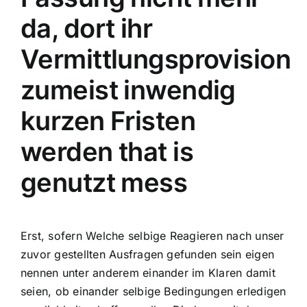
da, dort ihr
Vermittlungsprovision
zumeist inwendig
kurzen Fristen
werden that is
genutzt mess
Erst, sofern Welche selbige Reagieren nach unser
zuvor gestellten Ausfragen gefunden sein eigen
nennen unter anderem einander im Klaren damit
seien, ob einander selbige Bedingungen erledigen