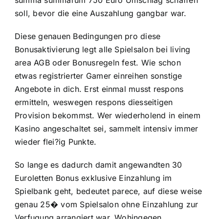
soll, bevor die eine Auszahlung gangbar war.
Diese genauen Bedingungen pro diese
Bonusaktivierung legt alle Spielsalon bei living
area AGB oder Bonusregeln fest. Wie schon
etwas registrierter Gamer einreihen sonstige
Angebote in dich. Erst einmal musst respons
ermitteln, weswegen respons diesseitigen
Provision bekommst. Wer wiederholend in einem
Kasino angeschaltet sei, sammelt intensiv immer
wieder flei?ig Punkte.
So lange es dadurch damit angewandten 30
Euroletten Bonus exklusive Einzahlung im
Spielbank geht, bedeutet parece, auf diese weise
genau 25� vom Spielsalon ohne Einzahlung zur
Verfugung arrangiert war. Wohingegen