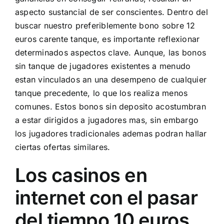
aspecto sustancial de ser conscientes. Dentro del
buscar nuestro preferiblemente bono sobre 12
euros carente tanque, es importante reflexionar
determinados aspectos clave. Aunque, las bonos
sin tanque de jugadores existentes a menudo
estan vinculados an una desempeno de cualquier
tanque precedente, lo que los realiza menos
comunes. Estos bonos sin deposito acostumbran
a estar dirigidos a jugadores mas, sin embargo
los jugadores tradicionales ademas podran hallar
ciertas ofertas similares.
Los casinos en
internet con el pasar
del tiempo 10 euros