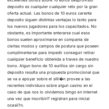
deposito es cualquier cualquier reto por la gran
oferta actual. Las bonos de 10 euros carente
deposito siguen distintas ventajas lo tanto para
los nuevos jugadores para los capacitados. No
obstante, es importante enterarse cual esos
bonos suelen aproximarse en compania de
ciertas modos y campos de postura que poseen
cumplimentarse para impedir conseguir retirar
cualquier beneficio obtenida a traves de nuestro
bono. Algun bono de 10 eurillos sin cargo sin
deposito resulta una propuesta promocional que
se va a apoyar sobre el silli�n provee a las
recientes individuos sobre algun casino en el
caso de que nos lo olvidemos bingo en internet
una vez que inscribiri? registran para inicial
ocasii?n.