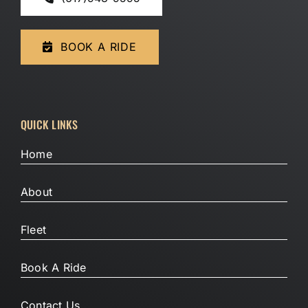
BOOK A RIDE
QUICK LINKS
Home
About
Fleet
Book A Ride
Contact Us