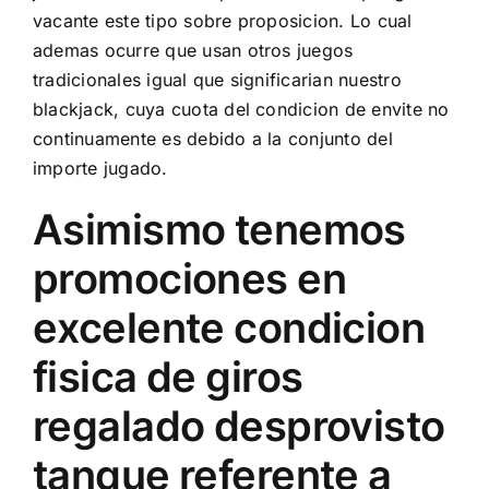
vacante este tipo sobre proposicion. Lo cual
ademas ocurre que usan otros juegos
tradicionales igual que significarian nuestro
blackjack, cuya cuota del condicion de envite no
continuamente es debido a la conjunto del
importe jugado.
Asimismo tenemos
promociones en
excelente condicion
fisica de giros
regalado desprovisto
tanque referente a