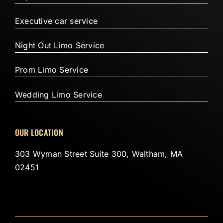
Executive car service
Night Out Limo Service
Prom Limo Service
Wedding Limo Service
OUR LOCATION
303 Wyman Street Suite 300, Waltham, MA
02451