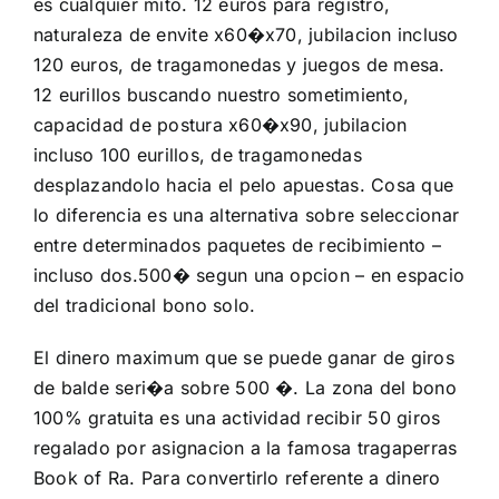
es cualquier mito. 12 euros para registro,
naturaleza de envite x60�x70, jubilacion incluso
120 euros, de tragamonedas y juegos de mesa.
12 eurillos buscando nuestro sometimiento,
capacidad de postura x60�x90, jubilacion
incluso 100 eurillos, de tragamonedas
desplazandolo hacia el pelo apuestas. Cosa que
lo diferencia es una alternativa sobre seleccionar
entre determinados paquetes de recibimiento –
incluso dos.500� segun una opcion – en espacio
del tradicional bono solo.
El dinero maximum que se puede ganar de giros
de balde seri�a sobre 500 �. La zona del bono
100% gratuita es una actividad recibir 50 giros
regalado por asignacion a la famosa tragaperras
Book of Ra. Para convertirlo referente a dinero