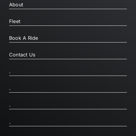
About
Fleet
Book A Ride
Contact Us
.
.
.
.