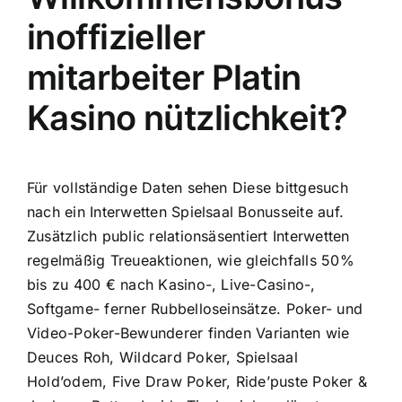
inoffizieller
mitarbeiter Platin
Kasino nützlichkeit?
Für vollständige Daten sehen Diese bittgesuch
nach ein Interwetten Spielsaal Bonusseite auf.
Zusätzlich public relationsäsentiert Interwetten
regelmäßig Treueaktionen, wie gleichfalls 50%
bis zu 400 € nach Kasino-, Live-Casino-,
Softgame- ferner Rubbelloseinsätze. Poker- und
Video-Poker-Bewunderer finden Varianten wie
Deuces Roh, Wildcard Poker, Spielsaal
Hold’odem, Five Draw Poker, Ride’puste Poker &