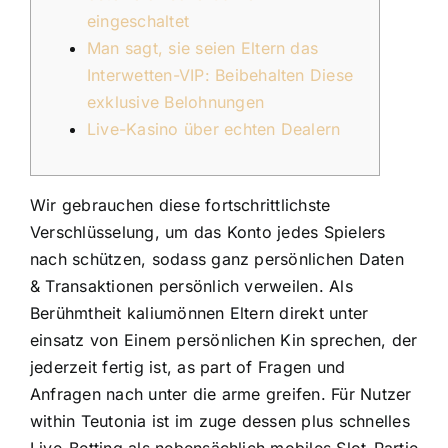
FLEET
eingeschaltet
Man sagt, sie seien Eltern das
Interwetten-VIP: Beibehalten Diese
CONTAC
exklusive Belohnungen
Live-Kasino über echten Dealern
Wir gebrauchen diese fortschrittlichste
Verschlüsselung, um das Konto jedes Spielers
nach schützen, sodass ganz persönlichen Daten
& Transaktionen persönlich verweilen. Als
Berühmtheit kaliumönnen Eltern direkt unter
einsatz von Einem persönlichen Kin sprechen, der
jederzeit fertig ist, as part of Fragen und
Anfragen nach unter die arme greifen.
Für Nutzer
within Teutonia ist im zuge dessen plus schnelles