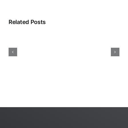
Casino
Position
Драконьи
slot
Opinion
сокровища
games
Related Posts
2026
в
Gamble
Дра
Have
реальном
100
ман
fun
казино:
percent
Миф
with
что
free
выи
the
скрывается
Playtech
в
Big
под
Harbors
мир
Banker
названием
mega
сло
online
Dragon
jack
slot
Money
wonder
Trial
4
for
games