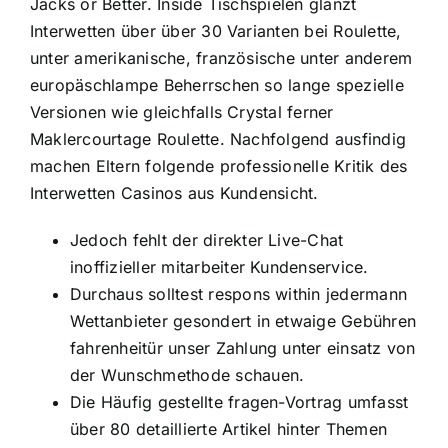
Jacks or Better. Inside Tischspielen glänzt
Interwetten über über 30 Varianten bei Roulette,
unter amerikanische, französische unter anderem
europäschlampe Beherrschen so lange spezielle
Versionen wie gleichfalls Crystal ferner
Maklercourtage Roulette. Nachfolgend ausfindig
machen Eltern folgende professionelle Kritik des
Interwetten Casinos aus Kundensicht.
Jedoch fehlt der direkter Live-Chat
inoffizieller mitarbeiter Kundenservice.
Durchaus solltest respons within jedermann
Wettanbieter gesondert in etwaige Gebühren
fahrenheitür unser Zahlung unter einsatz von
der Wunschmethode schauen.
Die Häufig gestellte fragen-Vortrag umfasst
über 80 detaillierte Artikel hinter Themen