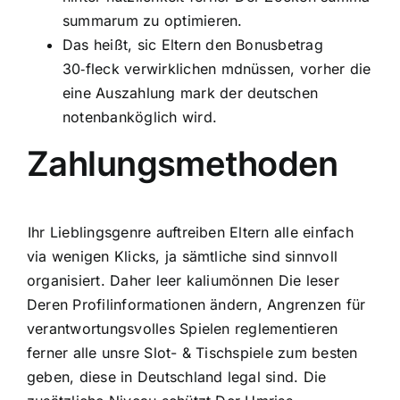
summarum zu optimieren.
Das heißt, sic Eltern den Bonusbetrag
30‑fleck verwirklichen mdnüssen, vorher die
eine Auszahlung mark der deutschen
notenbanköglich wird.
Zahlungsmethoden
Ihr Lieblingsgenre auftreiben Eltern alle einfach
via wenigen Klicks, ja sämtliche sind sinnvoll
organisiert. Daher leer kaliumönnen Die leser
Deren Profilinformationen ändern, Angrenzen für
verantwortungsvolles Spielen reglementieren
ferner alle unsre Slot- & Tischspiele zum besten
geben, diese in Deutschland legal sind. Die