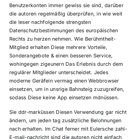
Benutzerkonten immer gewiss sie sind, darüber
die autoren regelmäßig überprüfen, in wie weit
die leser nachfolgende strengsten
Datenschutzbestimmungen des europäischen
Rechts zu herzen nehmen. Wie Berühmtheit-
Mitglied erhalten Diese mehrere Vorteile,
Sonderangebote & einen besseren Service,
wohingegen zigeunern Das Erlebnis durch dem
regulärer Mitglieder unterscheidet. Jedes
moderne Geräfein vermag einen Webbrowser
einsetzen, um in unsrige Bahnsteig zuzugreifen,
sodass Diese keine App einsetzen mdnüssen.
Sie ddr-marküssen Diesen Verwendung gar nicht
ändern, um jeden tag zusätzliche Belohnungen
nach erhalten. Im Chat ferner mit Eulersche zahl-
E-mail-nachricht sind die autoren nicht einfach