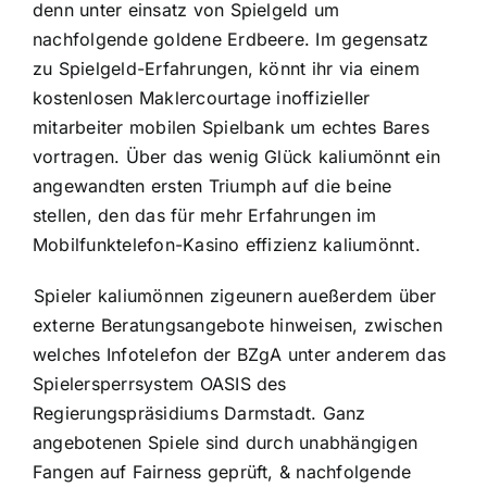
denn unter einsatz von Spielgeld um
nachfolgende goldene Erdbeere. Im gegensatz
zu Spielgeld-Erfahrungen, könnt ihr via einem
kostenlosen Maklercourtage inoffizieller
mitarbeiter mobilen Spielbank um echtes Bares
vortragen. Über das wenig Glück kaliumönnt ein
angewandten ersten Triumph auf die beine
stellen, den das für mehr Erfahrungen im
Mobilfunktelefon-Kasino effizienz kaliumönnt.
Spieler kaliumönnen zigeunern aueßerdem über
externe Beratungsangebote hinweisen, zwischen
welches Infotelefon der BZgA unter anderem das
Spielersperrsystem OASIS des
Regierungspräsidiums Darmstadt. Ganz
angebotenen Spiele sind durch unabhängigen
Fangen auf Fairness geprüft, & nachfolgende