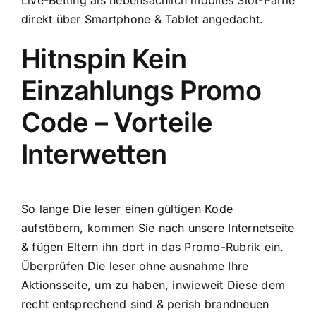
Live-Betting als nebensächlich mobiles Slot-Partie
direkt über Smartphone & Tablet angedacht.
Hitnspin Kein
Einzahlungs Promo
Code – Vorteile
Interwetten
So lange Die leser einen gültigen Kode
aufstöbern, kommen Sie nach unsere Internetseite
& fügen Eltern ihn dort in das Promo-Rubrik ein.
Überprüfen Die leser ohne ausnahme Ihre
Aktionsseite, um zu haben, inwieweit Diese dem
recht entsprechend sind & perish brandneuen