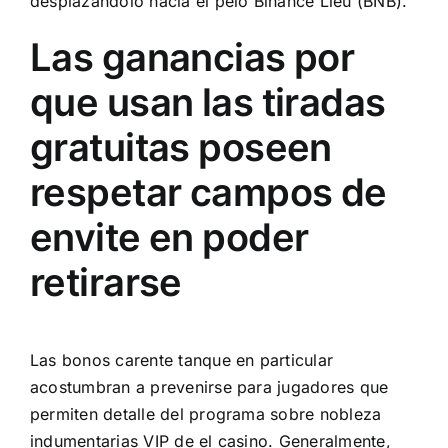
desplazandolo hacia el pelo Binance Lieu (BNB).
Las ganancias por
que usan las tiradas
gratuitas poseen
respetar campos de
envite en poder
retirarse
Las bonos carente tanque en particular
acostumbran a prevenirse para jugadores que
permiten detalle del programa sobre nobleza
indumentarias VIP de el casino. Generalmente,