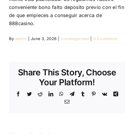
conveniente bono falto deposito previo con el fin
de que empieces a conseguir acerca de
888casino.
By
admin
|
June 3, 2026
|
Uncategorized
|
0 Comments
Share This Story, Choose
Your Platform!
Facebook
Twitter
Reddit
LinkedIn
WhatsApp
Telegram
Tumblr
Pinterest
Vk
Xing
Email