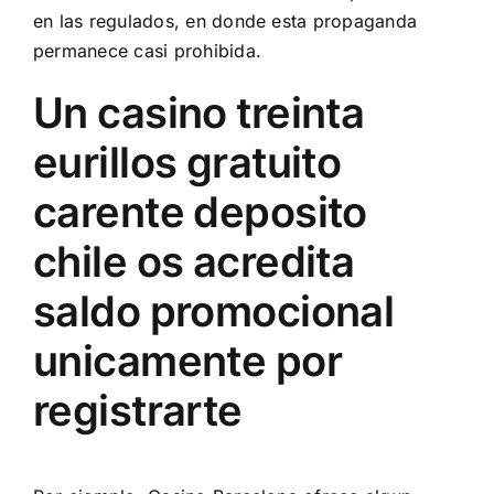
en las regulados, en donde esta propaganda
permanece casi prohibida.
Un casino treinta
eurillos gratuito
carente deposito
chile os acredita
saldo promocional
unicamente por
registrarte