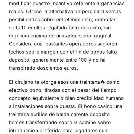
modificar nuestro incentivo referente a ganancias
FLEET
reales. Ofrece la alternativa de percibir diversas
posibilidades sobre entretenimiento, como las
CONTAC
slots 10 eurillos regalado falto deposito, sin
urgencia encima de una adquisicion original.
Considera cual bastantes operadores sugieren
techos sobre margen con el fin de bonos falto
deposito, generalmente entre 100 y no ha
transpirado doscientos euros.
El cirujano te otorga esos una treintena� como
efectivo bono, tiradas con el pasar del tiempo
concepto equivalente o bien credibilidad humano
a instalaciones sobre puesta. El bono casino una
treintena eurillos de balde carente deposito
hemos transformado sobre la camino sobre
introduccion preferida para jugadores cual