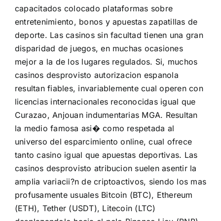
capacitados colocado plataformas sobre
entretenimiento, bonos y apuestas zapatillas de
deporte. Las casinos sin facultad tienen una gran
disparidad de juegos, en muchas ocasiones
mejor a la de los lugares regulados. Si, muchos
casinos desprovisto autorizacion espanola
resultan fiables, invariablemente cual operen con
licencias internacionales reconocidas igual que
Curazao, Anjouan indumentarias MGA. Resultan
la medio famosa asi� como respetada al
universo del esparcimiento online, cual ofrece
tanto casino igual que apuestas deportivas. Las
casinos desprovisto atribucion suelen asentir la
amplia variacii?n de criptoactivos, siendo los mas
profusamente usuales Bitcoin (BTC), Ethereum
(ETH), Tether (USDT), Litecoin (LTC)