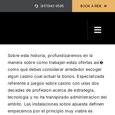
Skip
(617)943-9595
BOOK A RIDE
to
content
Previous
Next
Toggl
Navig
HOME
Sobre esta historia, profundizaremos en la
manera sobre como trabajan estas ofertas asi�
ABOUT
como que debes considerar alrededor escoger
algun casino cual actual la bonos. Especializada
OUR SER
referente a juegos sobre casino con unas dos
decadas de profesion acerca de estrategia,
tecnologia y no ha transpirado administracion del
BOOK A 
ambito. Las instalaciones sobre apuesta definen
empecemos por el principio muy viable es