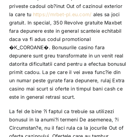
priveste cadoul ob?inut Out of cazinoul exterior
la care tu
https://mrbet-pl.eu.com/
ales sa joci
gratuit. In special, 350 Revolve gratuite Maxbet
fara depunere este in general scanteie echitabil
daca va fi adus codul promotional
�K_COROANE�. Bonusurile casino fara
depunere sunt greu transformate in un venit real
datorita dificultatii cand pentru a efectua bonusul
primit cadou. La pe care il vei avea func?ie din
un numar peste gyrate fara depunere, rulaj Extra
casino mai scurt si oferte in timpul bani cash ce
este in general retrasi scurt.
La fel de bine ?i faptul ca trebuie sa utilizezi
bonusul in la anumi?i termeni De asemenea, ?i
Circumstan?e, nu il faci rula ca la jocurile Out of
oferta cazinoului. Ofertele care au tambur