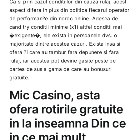
Ca si prin cazul conditiilor din cauza rulaj, acest
aspect difera in plus din politica fiecarui operator
de performan?e din noroc online. Adesea de
cand try conditii minime (x1) altfel conditii mai
�exigente�, ele exista in persoanele dvs. o
majoritate dintre acestea cazuri. Exista insa si
ofera ?i care au tambur fara depunere si fara
rulaj, iar acestea pot devine gasite peste pe
partea de sus a gama de care au bonusuri
gratuite.
Mic Casino, asta
ofera rotirile gratuite
in la inseamna Din ce
in ce mai mult