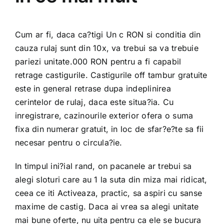
Cum ar fi, daca ca?tigi Un c RON si conditia din
cauza rulaj sunt din 10x, va trebui sa va trebuie
pariezi unitate.000 RON pentru a fi capabil
retrage castigurile. Castigurile off tambur gratuite
este in general retrase dupa indeplinirea
cerintelor de rulaj, daca este situa?ia. Cu
inregistrare, cazinourile exterior ofera o suma
fixa din numerar gratuit, in loc de sfar?e?te sa fii
necesar pentru o circula?ie.
In timpul ini?ial rand, on pacanele ar trebui sa
alegi sloturi care au 1 la suta din miza mai ridicat,
ceea ce iti Activeaza, practic, sa aspiri cu sanse
maxime de castig. Daca ai vrea sa alegi unitate
mai bune oferte, nu uita pentru ca ele se bucura