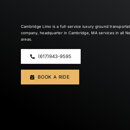
Cambridge Limo is a full-service luxury ground transporta
company, headquarter in Cambridge, MA services in all 
areas.
(617)943-9595
BOOK A RIDE