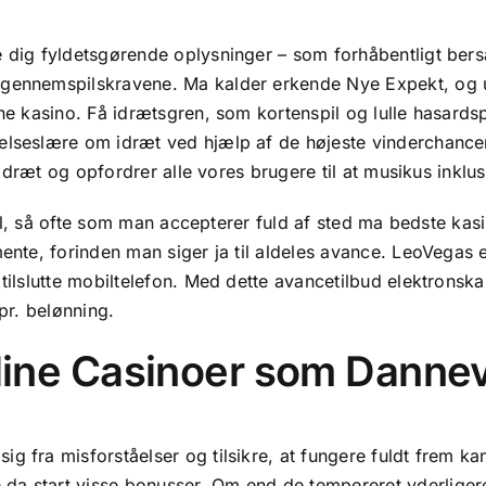
e dig fyldetsgørende oplysninger – som forhåbentligt ber
 gennemspilskravene. Ma kalder erkende Nye Expekt, og u
ine kasino. Få idrætsgren, som kortenspil og lulle hasards
seslære om idræt ved hjælp af de højeste vinderchancer plu
t idræt og opfordrer alle vores brugere til at musikus inkl
indtil, så ofte som man accepterer fuld af sted ma bedste k
 mente, forinden man siger ja til aldeles avance. LeoVega
tilslutte mobiltelefon. Med dette avance­tilbud elektronsk
 pr. belønning.
nline Casinoer som Danne
ig fra misforståelser og tilsikre, at fungere fuldt frem 
a start visse bonusser. Om end de tempereret yderligere 