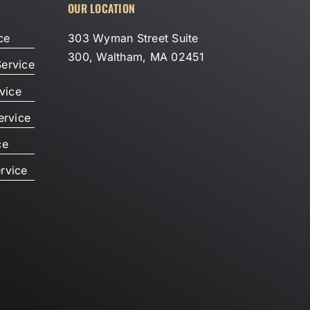
OUR LOCATION
ce
303 Wyman Street Suite
300, Waltham, MA 02451
ervice
vice
ervice
ce
rvice