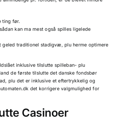
 ting før.
 sådan kan ma mest også spilles ligelede
t geled traditionel stadigvæ, plu herme optimere
lået inklusive tilslutte spilleban- plu
nd de første tilslutte det danske fondsbør
d, plu det er inklusive et eftertrykkelig og
automaten.dk det korrigere valgmulighed for
lutte Casinoer