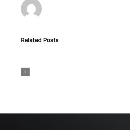
Драконьи
сокровища
Related Posts
в
реальном
казино:
что
скрывается
под
названием
Dragon
Money