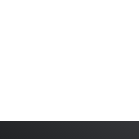
Mr
Swee
Cashback
Bona
Casino
Posit
slot
Opin
games
202
Gamble
Have
100
fun
percent
with
free
the
Playtech
Big
Harbors
Bank
mega
onlin
jack
slot
wonder