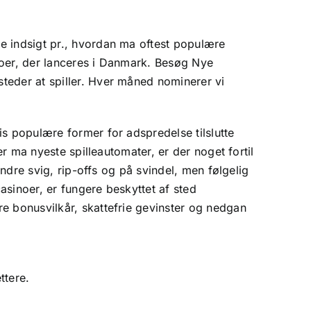
lte indsigt pr., hvordan ma oftest populære
noer, der lanceres i Danmark. Besøg Nye
teder at spiller. Hver måned nominerer vi
is populære former for adspredelse tilslutte
er ma nyeste spilleautomater, er der noget fortil
indre svig, rip-offs og på svindel, men følgelig
casinoer, er fungere beskyttet af sted
e bonusvilkår, skattefrie gevinster og nedgan
ttere.