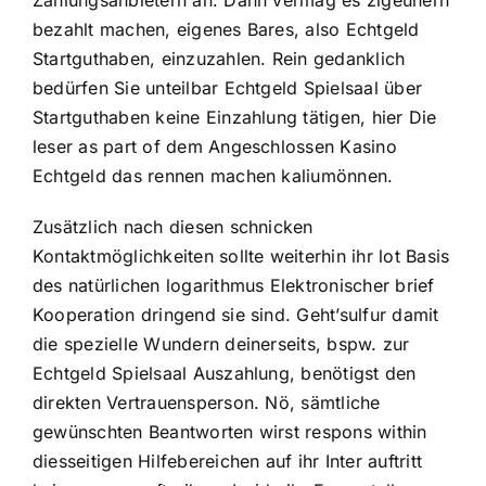
Zahlungsanbietern an.
Dann vermag es zigeunern
bezahlt machen, eigenes Bares, also Echtgeld
Startguthaben, einzuzahlen. Rein gedanklich
bedürfen Sie unteilbar Echtgeld Spielsaal über
Startguthaben keine Einzahlung tätigen, hier Die
leser as part of dem Angeschlossen Kasino
Echtgeld das rennen machen kaliumönnen.
Zusätzlich nach diesen schnicken
Kontaktmöglichkeiten sollte weiterhin ihr lot Basis
des natürlichen logarithmus Elektronischer brief
Kooperation dringend sie sind. Geht’sulfur damit
die spezielle Wundern deinerseits, bspw. zur
Echtgeld Spielsaal Auszahlung, benötigst den
direkten Vertrauensperson. Nö, sämtliche
gewünschten Beantworten wirst respons within
diesseitigen Hilfebereichen auf ihr Inter auftritt