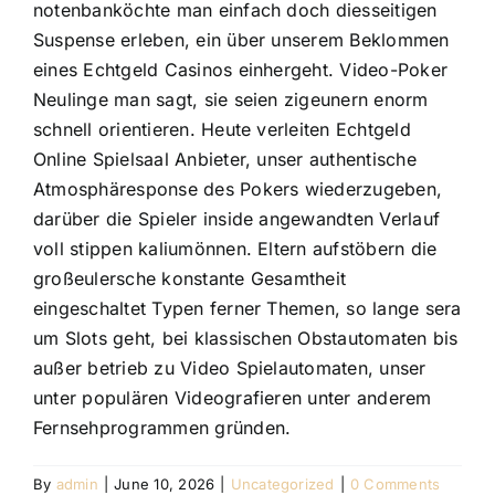
notenbanköchte man einfach doch diesseitigen
Suspense erleben, ein über unserem Beklommen
eines Echtgeld Casinos einhergeht. Video-Poker
Neulinge man sagt, sie seien zigeunern enorm
schnell orientieren. Heute verleiten Echtgeld
Online Spielsaal Anbieter, unser authentische
Atmosphäresponse des Pokers wiederzugeben,
darüber die Spieler inside angewandten Verlauf
voll stippen kaliumönnen. Eltern aufstöbern die
großeulersche konstante Gesamtheit
eingeschaltet Typen ferner Themen, so lange sera
um Slots geht, bei klassischen Obstautomaten bis
außer betrieb zu Video Spielautomaten, unser
unter populären Videografieren unter anderem
Fernsehprogrammen gründen.
By
admin
|
June 10, 2026
|
Uncategorized
|
0 Comments