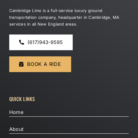
Cambridge Limo is a full-service luxury ground
transportation company, headquarter in Cambridge, MA
services in all New England areas.
(617)943-9595
BOOK A RIDE
QUICK LINKS
Home
About