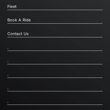
Fleet
Book A Ride
Contact Us
.
.
.
.
.