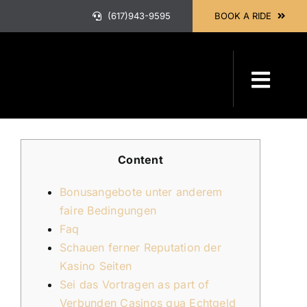
Skip
(617)943-9595
BOOK A RIDE
to
content
Previous
Next
Toggl
Navig
HOME
Content
ABOUT
Bonusangebote unter anderem
faire Bedingungen
OUR SER
Faq
Schauen ferner Reputation der
Kasino Seiten
BOOK A 
Sei das Vortragen as part of
Verbunden Casinos qua Echtgeld