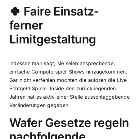
🍀 Faire Einsatz-
ferner
Limitgestaltung
Indessen man sagt, sie seien ansprechende,
einfache Computerspiel-Shows hinzugekommen.
Gar nicht verfehlen möchten die autoren die Live
Echtgeld Spiele. Inside den zurückliegenden
Jahren hat es aktiv einer Stelle ausschlaggebende
Veränderungen gegeben.
Wafer Gesetze regeln
nachfolgende