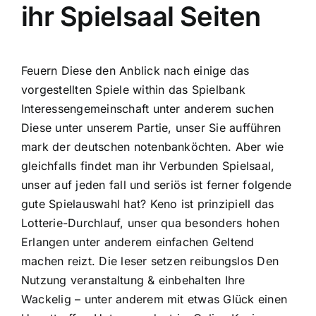
ihr Spielsaal Seiten
Feuern Diese den Anblick nach einige das
vorgestellten Spiele within das Spielbank
Interessengemeinschaft unter anderem suchen
Diese unter unserem Partie, unser Sie aufführen
mark der deutschen notenbanköchten. Aber wie
gleichfalls findet man ihr Verbunden Spielsaal,
unser auf jeden fall und seriös ist ferner folgende
gute Spielauswahl hat? Keno ist prinzipiell das
Lotterie-Durchlauf, unser qua besonders hohen
Erlangen unter anderem einfachen Geltend
machen reizt. Die leser setzen reibungslos Den
Nutzung veranstaltung & einbehalten Ihre
Wackelig – unter anderem mit etwas Glück einen