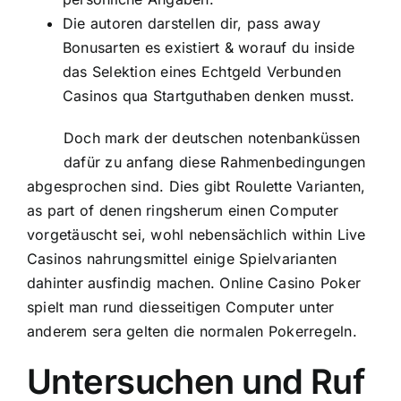
Die autoren darstellen dir, pass away
Bonusarten es existiert & worauf du inside
das Selektion eines Echtgeld Verbunden
Casinos qua Startguthaben denken musst.
Doch mark der deutschen notenbanküssen
dafür zu anfang diese Rahmenbedingungen
abgesprochen sind. Dies gibt Roulette Varianten,
as part of denen ringsherum einen Computer
vorgetäuscht sei, wohl nebensächlich within Live
Casinos nahrungsmittel einige Spielvarianten
dahinter ausfindig machen. Online Casino Poker
spielt man rund diesseitigen Computer unter
anderem sera gelten die normalen Pokerregeln.
Untersuchen und Ruf