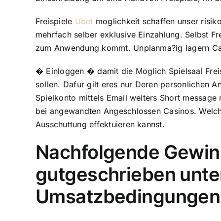
Freispiele
Ubet
moglichkeit schaffen unser risik
mehrfach selber exklusive Einzahlung. Selbst Fr
zum Anwendung kommt. Unplanma?ig lagern Casi
� Einloggen � damit die Moglich Spielsaal Freis
sollen. Dafur gilt eres nur Deren personlichen
Spielkonto mittels Email weiters Short message
bei angewandten Angeschlossen Casinos. Welche 
Ausschuttung effektuieren kannst.
Nachfolgende Gewinn
gutgeschrieben unte
Umsatzbedingungen 