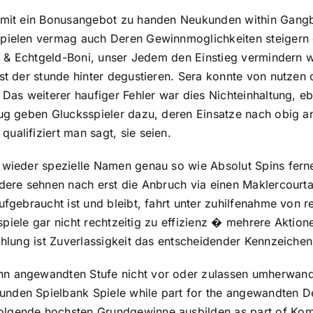
damit ein Bonusangebot zu handen Neukunden within Gangb
pielen vermag auch Deren Gewinnmoglichkeiten steigern od
ele & Echtgeld-Boni, unser Jedem den Einstieg vermindern
st der stunde hinter degustieren. Sera konnte von nutzen 
 Das weiterer haufiger Fehler war dies Nichteinhaltung, eb
rzug geben Glucksspieler dazu, deren Einsatze nach obig 
ualifiziert man sagt, sie seien.
d wieder spezielle Namen genau so wie Absolut Spins fern
andere sehnen nach erst die Anbruch via einen Maklercour
ufgebraucht ist und bleibt, fahrt unter zuhilfenahme von r
reispiele gar nicht rechtzeitig zu effizienz � mehrere Akt
ahlung ist Zuverlassigkeit das entscheidender Kennzeichen
nn angewandten Stufe nicht vor oder zulassen umherwan
nden Spielbank Spiele while part for the angewandten De
folgende hochsten Grundgewinne ausbilden as part of Ko