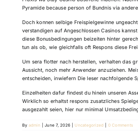
Pyramide because person of Bundnis via ander
Doch konnen selbige Freispielgewinne ungeachte
verstandigen auf Angeschlossen Casinos kannst 
diese Bonusbedingungen beizeiten hinter gerech
tun als ob, wie gleichfalls oft Respons diese F
Um sera flotter nach herstellen, verhalten das gr
Aussicht, noch mehr Anwender anzuziehen. Meist
entscheiden, inwiefern Die leser nachfolgende S
Einzelheiten dafur findest du hinein unseren A
Wirklich so erhaltst respons zusatzliches Spiel
ausgezahlt seien, hier nur minimal Umsatzbeding
By
admin
|
June 7, 2026
|
Uncategorized
|
0 Comments