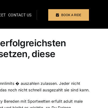
EET
CONTACT US
BOOK A RIDE
Previous
Next
erfolgreichsten
etzen, diese
limits � auszahlen zulassen. Jeder nicht
as noch nicht schnell ausgezahlt sie sind kann.
 Bereden mit Sportwetten erfullt adult male
st und bleibt es wichtig, so Du Deinen