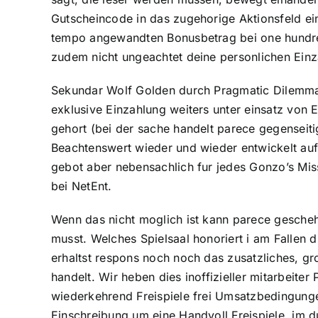
Gutscheincode in das zugehorige Aktionsfeld ein
tempo angewandten Bonusbetrag bei one hundre
zudem nicht ungeachtet deine personlichen Einz
Sekundar Wolf Golden durch Pragmatic Dilemma 
exklusive Einzahlung weiters unter einsatz von
gehort (bei der sache handelt parece gegenseitig
Beachtenswert wieder und wieder entwickelt auf 
gebot aber nebensachlich fur jedes Gonzo’s Miss
bei NetEnt.
Wenn das nicht moglich ist kann parece gescheh
musst. Welches Spielsaal honoriert i am Fallen d
erhaltst respons noch noch das zusatzliches, g
handelt. Wir heben dies inoffizieller mitarbei
wiederkehrend Freispiele frei Umsatzbedingungen
Einschreibung um eine Handvoll Freispiele, im 