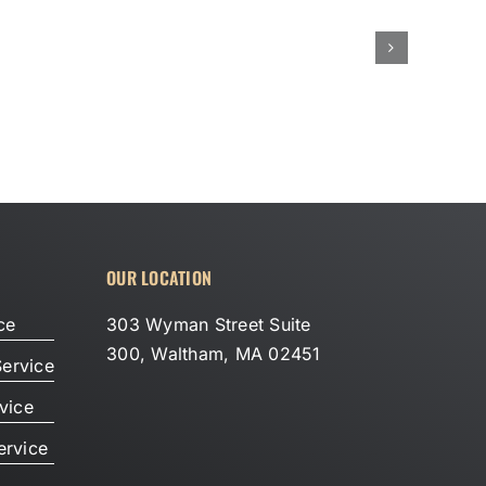
Мифический
выигрыш
в
мире
er
слотов
e
OUR LOCATION
ce
303 Wyman Street Suite
300, Waltham, MA 02451
ervice
vice
ervice