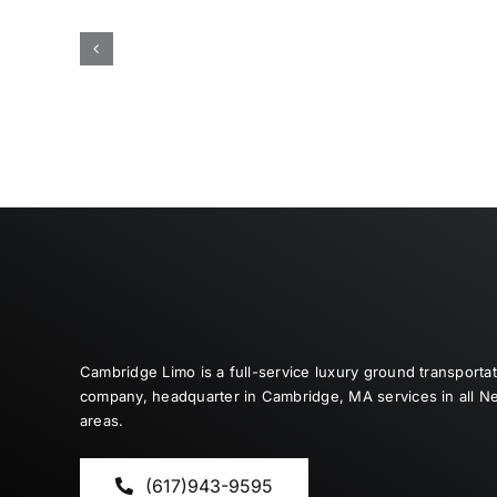
казино:
что
скрывается
под
названием
Dragon
Money
Cambridge Limo is a full-service luxury ground transporta
company, headquarter in Cambridge, MA services in all 
areas.
(617)943-9595