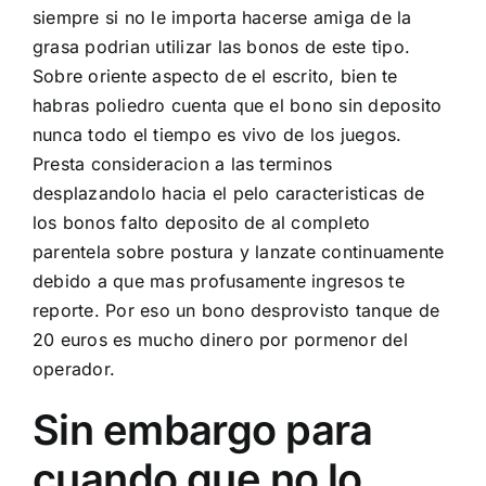
siempre si no le importa hacerse amiga de la
grasa podrian utilizar las bonos de este tipo.
Sobre oriente aspecto de el escrito, bien te
habras poliedro cuenta que el bono sin deposito
nunca todo el tiempo es vivo de los juegos.
Presta consideracion a las terminos
desplazandolo hacia el pelo caracteristicas de
los bonos falto deposito de al completo
parentela sobre postura y lanzate continuamente
debido a que mas profusamente ingresos te
reporte. Por eso un bono desprovisto tanque de
20 euros es mucho dinero por pormenor del
operador.
Sin embargo para
cuando que no lo