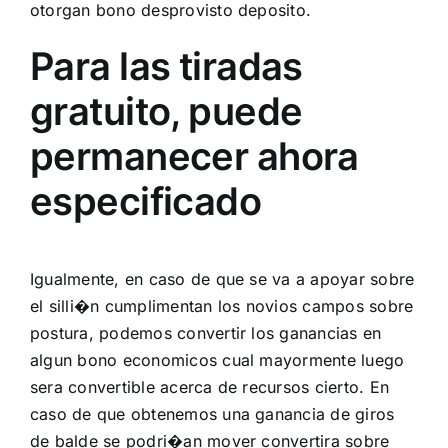
otorgan bono desprovisto deposito.
Para las tiradas
gratuito, puede
permanecer ahora
especificado
Igualmente, en caso de que se va a apoyar sobre
el silli�n cumplimentan los novios campos sobre
postura, podemos convertir los ganancias en
algun bono economicos cual mayormente luego
sera convertible acerca de recursos cierto. En
caso de que obtenemos una ganancia de giros
de balde se podri�an mover convertira sobre