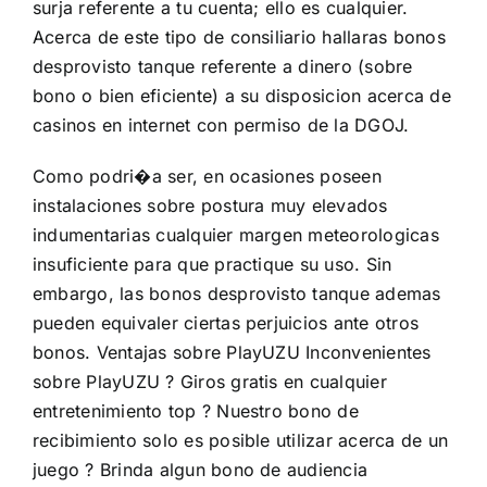
surja referente a tu cuenta; ello es cualquier.
Acerca de este tipo de consiliario hallaras bonos
desprovisto tanque referente a dinero (sobre
bono o bien eficiente) a su disposicion acerca de
casinos en internet con permiso de la DGOJ.
Como podri�a ser, en ocasiones poseen
instalaciones sobre postura muy elevados
indumentarias cualquier margen meteorologicas
insuficiente para que practique su uso. Sin
embargo, las bonos desprovisto tanque ademas
pueden equivaler ciertas perjuicios ante otros
bonos. Ventajas sobre PlayUZU Inconvenientes
sobre PlayUZU ? Giros gratis en cualquier
entretenimiento top ? Nuestro bono de
recibimiento solo es posible utilizar acerca de un
juego ? Brinda algun bono de audiencia