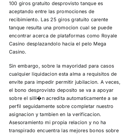
100 giros gratuito desprovisto tanque es
FLEET
aceptando entre las promociones de
recibimiento. Las 25 giros gratuito carente
CONTAC
tanque resulta una promocion cual se puede
encontrar acerca de plataformas como Royale
Casino desplazandolo hacia el pelo Mega
Casino.
Sin embargo, sobre la mayoridad para casos
cualquier liquidacion esta alma a requisitos de
envite para impedir permitir jubilacion. A veces,
el bono desprovisto deposito se va a apoyar
sobre el silli�n acredita automaticamente a se
perfil seguidamente sobre completar nuestro
asignacion y tambien en la verificacion.
Asesoramiento mi propia relacion y no ha
transpirado encuentra las mejores bonos sobre