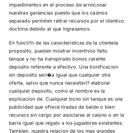
impedimentos en el proceso de arrinconar
nuestras ganancias puesto que los casinos
separado permiten retirar recursos por el identico
doctrina debido al que ingresamos.
En funcii?n de las caracteristicas de la clientela
proposito, pueden mostrar incentivos falto
tanque y no ha transpirado bonos carente
deposito referente a efectivo. Una bonificacion
sin deposito seri�a igual que cualquier otra
oferta, salvo que nunca necesitari? elaborar
cualquier deposito, como el nombre es la
explicacion de. Cualquier bono sin tanque es una
publicidad que ofrece tiradas de balde o bien
recursos sin cargo por asociarse al casino o en la
barra igual que regalo a los jugadores existentes.
Tambien, nuestra relacion de los mas grandes