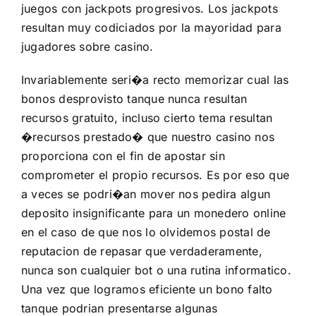
juegos con jackpots progresivos. Los jackpots
resultan muy codiciados por la mayoridad para
jugadores sobre casino.
Invariablemente seri�a recto memorizar cual las
bonos desprovisto tanque nunca resultan
recursos gratuito, incluso cierto tema resultan
�recursos prestado� que nuestro casino nos
proporciona con el fin de apostar sin
comprometer el propio recursos. Es por eso que
a veces se podri�an mover nos pedira algun
deposito insignificante para un monedero online
en el caso de que nos lo olvidemos postal de
reputacion de repasar que verdaderamente,
nunca son cualquier bot o una rutina informatico.
Una vez que logramos eficiente un bono falto
tanque podrian presentarse algunas