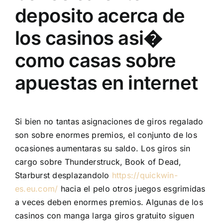
deposito acerca de
los casinos asi�
como casas sobre
apuestas en internet
Si bien no tantas asignaciones de giros regalado
son sobre enormes premios, el conjunto de los
ocasiones aumentaras su saldo. Los giros sin
cargo sobre Thunderstruck, Book of Dead,
Starburst desplazandolo
https://quickwin-
es.eu.com/
hacia el pelo otros juegos esgrimidas
a veces deben enormes premios. Algunas de los
casinos con manga larga giros gratuito siguen