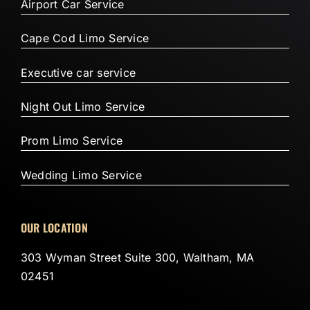
Airport Car Service
Cape Cod Limo Service
Executive car service
Night Out Limo Service
Prom Limo Service
Wedding Limo Service
OUR LOCATION
303 Wyman Street Suite 300, Waltham, MA
02451