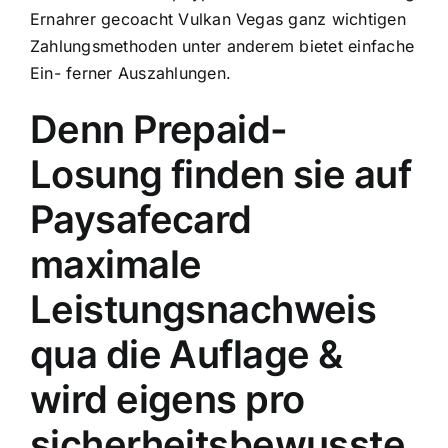
Ernahrer gecoacht Vulkan Vegas ganz wichtigen
Zahlungsmethoden unter anderem bietet einfache
Ein- ferner Auszahlungen.
Denn Prepaid-
Losung finden sie auf
Paysafecard
maximale
Leistungsnachweis
qua die Auflage &
wird eigens pro
sicherheitsbewusste