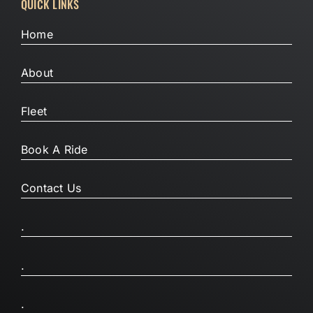
QUICK LINKS
Home
About
Fleet
Book A Ride
Contact Us
.
.
.