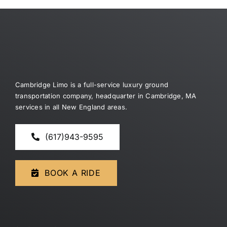
Money
wonder
Trial
4
for
games
free
Here
Cambridge Limo is a full-service luxury ground
transportation company, headquarter in Cambridge, MA
services in all New England areas.
(617)943-9595
BOOK A RIDE