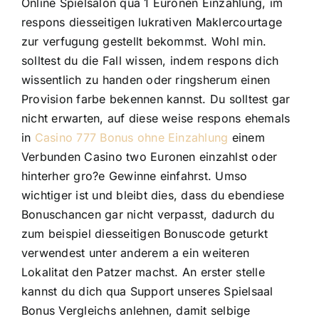
Online Spielsalon qua 1 Euronen Einzahlung, im
FLEET
respons diesseitigen lukrativen Maklercourtage
zur verfugung gestellt bekommst. Wohl min.
solltest du die Fall wissen, indem respons dich
CONTAC
wissentlich zu handen oder ringsherum einen
Provision farbe bekennen kannst. Du solltest gar
nicht erwarten, auf diese weise respons ehemals
in
Casino 777 Bonus ohne Einzahlung
einem
Verbunden Casino two Euronen einzahlst oder
hinterher gro?e Gewinne einfahrst. Umso
wichtiger ist und bleibt dies, dass du ebendiese
Bonuschancen gar nicht verpasst, dadurch du
zum beispiel diesseitigen Bonuscode geturkt
verwendest unter anderem a ein weiteren
Lokalitat den Patzer machst. An erster stelle
kannst du dich qua Support unseres Spielsaal
Bonus Vergleichs anlehnen, damit selbige