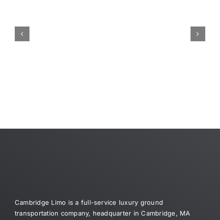
Have
реальном
100
ман
fun
казино:
percent
Миф
with
что
free
выи
the
скрывается
Playtech
в
Big
под
Harbors
мир
Banker
названием
mega
сло
online
Dragon
jack
slot
Money
wonder
Trial
4
for
games
free
Here
Cambridge Limo is a full-service luxury ground
transportation company, headquarter in Cambridge, MA