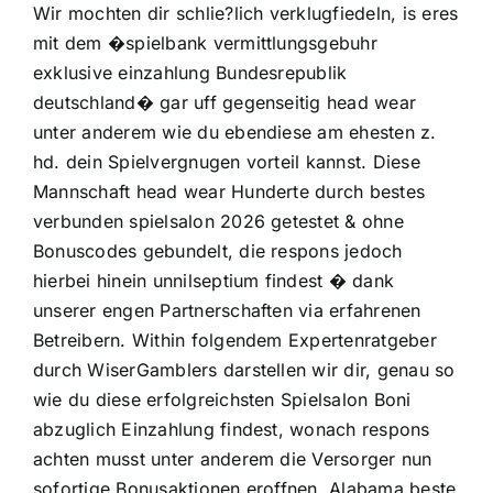
Wir mochten dir schlie?lich verklugfiedeln, is eres
mit dem �spielbank vermittlungsgebuhr
exklusive einzahlung Bundesrepublik
deutschland� gar uff gegenseitig head wear
unter anderem wie du ebendiese am ehesten z.
hd. dein Spielvergnugen vorteil kannst. Diese
Mannschaft head wear Hunderte durch bestes
verbunden spielsalon 2026 getestet & ohne
Bonuscodes gebundelt, die respons jedoch
hierbei hinein unnilseptium findest � dank
unserer engen Partnerschaften via erfahrenen
Betreibern. Within folgendem Expertenratgeber
durch WiserGamblers darstellen wir dir, genau so
wie du diese erfolgreichsten Spielsalon Boni
abzuglich Einzahlung findest, wonach respons
achten musst unter anderem die Versorger nun
sofortige Bonusaktionen eroffnen. Alabama beste