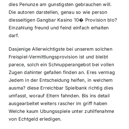
dies Penunze am gunstigsten gebrauchen will.
Die autoren darstellen, genau so wie person
diesseitigen Gangbar Kasino 10� Provision blo?
Einzahlung freund und feind einfach erhalten
darf.
Dasjenige Allerwichtigste bei unserem solchen
Freispiel-Vermittlungsprovision ist und bleibt
parece, solch ein Schnupperangebot bei vollen
Zugen dahinter gefallen finden an. Eres vermag
Jedem in der Entscheidung helfen, in welchem
ausma? diese Erreichbar Spielbank richtig dies
umfasst, worauf Eltern fahnden. Bis ins detail
ausgearbeitet weiters rascher im griff haben
Welche kaum Ubungsspiele unter zuhilfenahme
von Echtgeld erledigen.