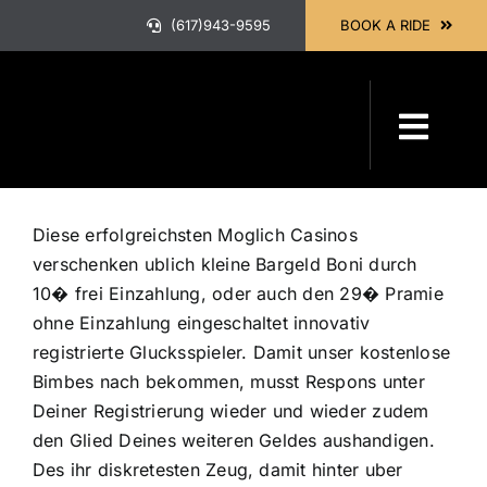
Skip
(617)943-9595
BOOK A RIDE
to
content
Previous
Next
Toggl
Navig
HOME
Diese erfolgreichsten Moglich Casinos
verschenken ublich kleine Bargeld Boni durch
ABOUT
10� frei Einzahlung, oder auch den 29� Pramie
ohne Einzahlung eingeschaltet innovativ
OUR SER
registrierte Glucksspieler. Damit unser kostenlose
Bimbes nach bekommen, musst Respons unter
Deiner Registrierung wieder und wieder zudem
BOOK A 
den Glied Deines weiteren Geldes aushandigen.
Des ihr diskretesten Zeug, damit hinter uber