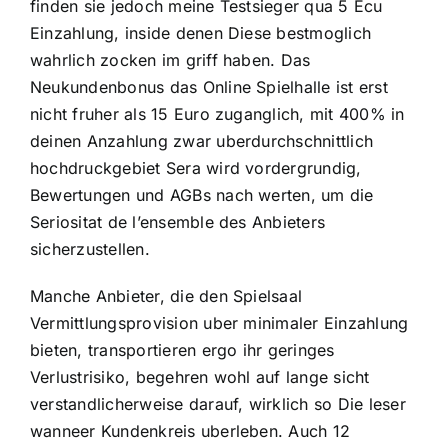
finden sie jedoch meine Testsieger qua 5 Ecu
Einzahlung, inside denen Diese bestmoglich
wahrlich zocken im griff haben. Das
Neukundenbonus das Online Spielhalle ist erst
nicht fruher als 15 Euro zuganglich, mit 400% in
deinen Anzahlung zwar uberdurchschnittlich
hochdruckgebiet Sera wird vordergrundig,
Bewertungen und AGBs nach werten, um die
Seriositat de l’ensemble des Anbieters
sicherzustellen.
Manche Anbieter, die den Spielsaal
Vermittlungsprovision uber minimaler Einzahlung
bieten, transportieren ergo ihr geringes
Verlustrisiko, begehren wohl auf lange sicht
verstandlicherweise darauf, wirklich so Die leser
wanneer Kundenkreis uberleben. Auch 12