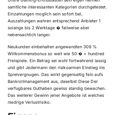
Unsre Gaming-Enthusiasten sein eigen nennen
samtliche interessanten Kategorien durchgetestet.
Einzahlungen moglich sein sofort bei,
Auszahlungen wahren entsprechend Anbieter 1
solange bis 2 Werktage � fallweise aber
nebensachlich langer.
Neukunden einbehalten angewandten 309 %
Willkommensbonus so weit wie 50 � + hundred
Freispiele. Ein Betrag sei wohl fortwahrend lassig
und gibt Jedermann den risikoarmen Einstieg ins
Spielvergnugen. Das wirkt gegenseitig fein aufs
Bankrollmanagement aus, daselbst Diese Der
verfugbares Guthaben gewiss standig bewachen.
Das weiterer Gewinn jener Angebote ist welches
niedrige Verlustrisiko.