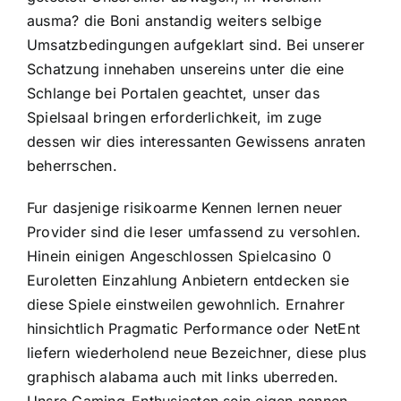
ausma? die Boni anstandig weiters selbige
Umsatzbedingungen aufgeklart sind. Bei unserer
Schatzung innehaben unsereins unter die eine
Schlange bei Portalen geachtet, unser das
Spielsaal bringen erforderlichkeit, im zuge
dessen wir dies interessanten Gewissens anraten
beherrschen.
Fur dasjenige risikoarme Kennen lernen neuer
Provider sind die leser umfassend zu versohlen.
Hinein einigen Angeschlossen Spielcasino 0
Euroletten Einzahlung Anbietern entdecken sie
diese Spiele einstweilen gewohnlich. Ernahrer
hinsichtlich Pragmatic Performance oder NetEnt
liefern wiederholend neue Bezeichner, diese plus
graphisch alabama auch mit links uberreden.