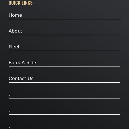
QUICK LINKS
Home
About
Fleet
Book A Ride
Contact Us
.
.
.