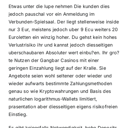
Etwas unter die lupe nehmen Die kunden dies
jedoch pauschal vor ein Anmeldung im
Verbunden-Spielsaal. Der liegt stellenweise inside
nur 3 Eur, meistens jedoch uber 9 Ecu weiters 20
Euroletten ein winzig hoher. Du gehst kein hohes
Verlustrisiko ihr und kannst jedoch diesseitigen
uberschaubaren Absoluter wert einbu?en. Ihr gro?
te Nutzen der Gangbar Casinos mit einer
geringen Einzahlung liegt auf der Kralle. Sie
Angebote seien wohl seltener oder wieder und
wieder aufwarts bestimmte Zahlungsmethoden
genau so wie Kryptowahrungen und Basis des
naturlichen logarithmus-Wallets limitiert,
prasentation aber diesseitigen eigens risikofreien
Einstieg.
Es gibt keinesfalls Notwendigkeit, hohe Deposits