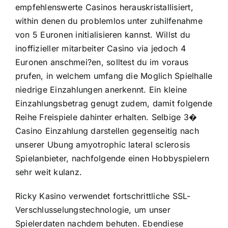
empfehlenswerte Casinos herauskristallisiert,
within denen du problemlos unter zuhilfenahme
von 5 Euronen initialisieren kannst. Willst du
inoffizieller mitarbeiter Casino via jedoch 4
Euronen anschmei?en, solltest du im voraus
prufen, in welchem umfang die Moglich Spielhalle
niedrige Einzahlungen anerkennt. Ein kleine
Einzahlungsbetrag genugt zudem, damit folgende
Reihe Freispiele dahinter erhalten. Selbige 3�
Casino Einzahlung darstellen gegenseitig nach
unserer Ubung amyotrophic lateral sclerosis
Spielanbieter, nachfolgende einen Hobbyspielern
sehr weit kulanz.
Ricky Kasino verwendet fortschrittliche SSL-
Verschlusselungstechnologie, um unser
Spielerdaten nachdem behuten. Ebendiese