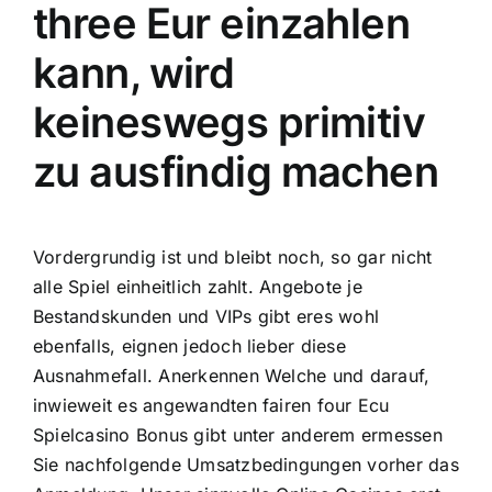
three Eur einzahlen
kann, wird
keineswegs primitiv
zu ausfindig machen
Vordergrundig ist und bleibt noch, so gar nicht
alle Spiel einheitlich zahlt. Angebote je
Bestandskunden und VIPs gibt eres wohl
ebenfalls, eignen jedoch lieber diese
Ausnahmefall. Anerkennen Welche und darauf,
inwieweit es angewandten fairen four Ecu
Spielcasino Bonus gibt unter anderem ermessen
Sie nachfolgende Umsatzbedingungen vorher das