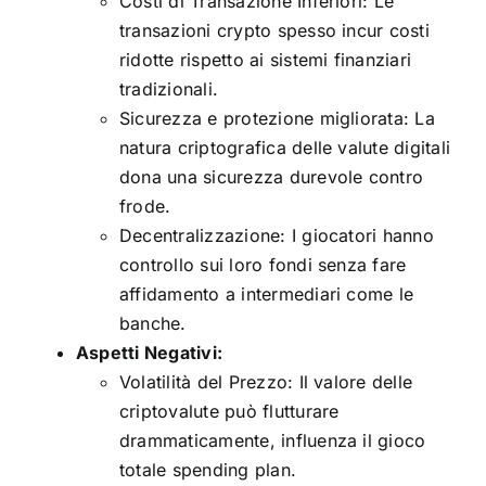
Costi di Transazione Inferiori: Le
transazioni crypto spesso incur costi
ridotte rispetto ai sistemi finanziari
tradizionali.
Sicurezza e protezione migliorata: La
natura criptografica delle valute digitali
dona una sicurezza durevole contro
frode.
Decentralizzazione: I giocatori hanno
controllo sui loro fondi senza fare
affidamento a intermediari come le
banche.
Aspetti Negativi:
Volatilità del Prezzo: Il valore delle
criptovalute può flutturare
drammaticamente, influenza il gioco
totale spending plan.