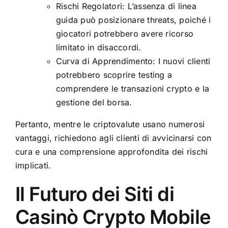
Rischi Regolatori: L’assenza di linea
guida può posizionare threats, poiché i
giocatori potrebbero avere ricorso
limitato in disaccordi.
Curva di Apprendimento: I nuovi clienti
potrebbero scoprire testing a
comprendere le transazioni crypto e la
gestione del borsa.
Pertanto, mentre le criptovalute usano numerosi
vantaggi, richiedono agli clienti di avvicinarsi con
cura e una comprensione approfondita dei rischi
implicati.
Il Futuro dei Siti di
Casinò Crypto Mobile