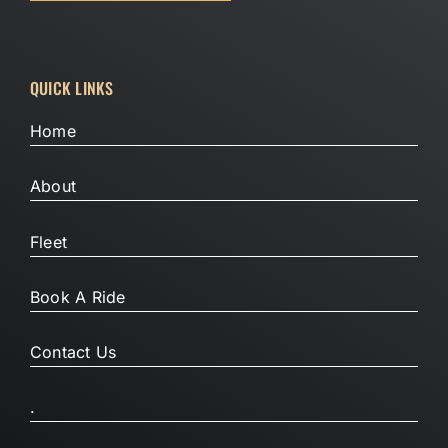
QUICK LINKS
Home
About
Fleet
Book A Ride
Contact Us
.