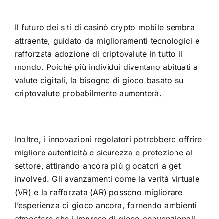
Il futuro dei siti di casinò crypto mobile sembra
attraente, guidato da miglioramenti tecnologici e
rafforzata adozione di criptovalute in tutto il
mondo. Poiché più individui diventano abituati a
valute digitali, la bisogno di gioco basato su
criptovalute probabilmente aumenterà.
Inoltre, i innovazioni regolatori potrebbero offrire
migliore autenticità e sicurezza e protezione al
settore, attirando ancora più giocatori a get
involved. Gli avanzamenti come la verità virtuale
(VR) e la rafforzata (AR) possono migliorare
l’esperienza di gioco ancora, fornendo ambienti
atmosfere che i imprese di gioco convenzionali