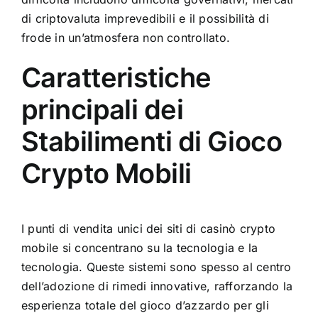
di criptovaluta imprevedibili e il possibilità di
frode in un’atmosfera non controllato.
Caratteristiche
principali dei
Stabilimenti di Gioco
Crypto Mobili
I punti di vendita unici dei siti di casinò crypto
mobile si concentrano su la tecnologia e la
tecnologia. Queste sistemi sono spesso al centro
dell’adozione di rimedi innovative, rafforzando la
esperienza totale del gioco d’azzardo per gli