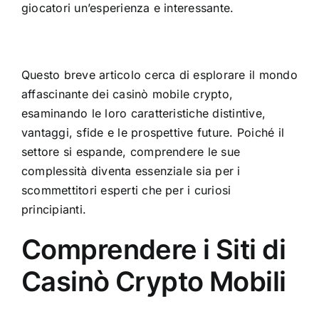
giocatori un’esperienza e interessante.
FLEET
CONTAC
Questo breve articolo cerca di esplorare il mondo
affascinante dei casinò mobile crypto,
esaminando le loro caratteristiche distintive,
vantaggi, sfide e le prospettive future. Poiché il
settore si espande, comprendere le sue
complessità diventa essenziale sia per i
scommettitori esperti che per i curiosi
principianti.
Comprendere i Siti di
Casinò Crypto Mobili