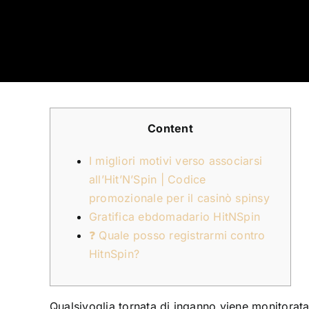
Skip
to
content
Content
I migliori motivi verso associarsi
all’Hit’N’Spin | Codice
promozionale per il casinò spinsy
Gratifica ebdomadario HitNSpin
❓ Quale posso registrarmi contro
HitnSpin?
Qualsivoglia tornata di inganno viene monitorat