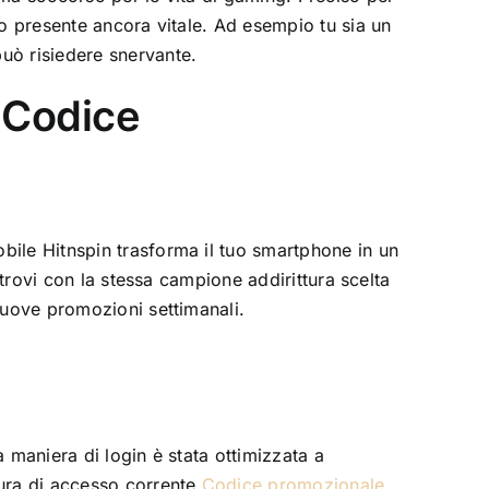
to presente ancora vitale.
Ad esempio tu sia un
uò risiedere snervante.
| Codice
bile Hitnspin trasforma il tuo smartphone in un
 trovi con la stessa campione addirittura scelta
nuove promozioni settimanali.
 maniera di login è stata ottimizzata a
vura di accesso corrente
Codice promozionale