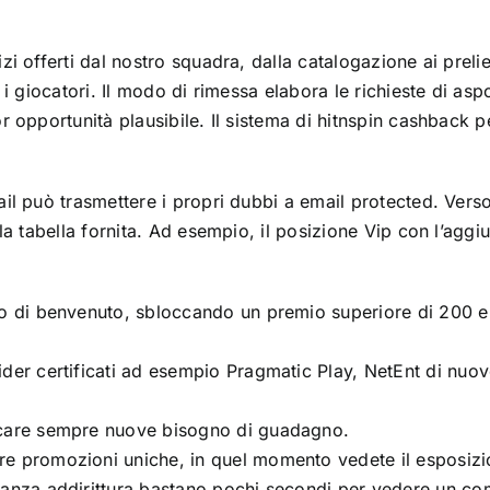
i offerti dal nostro squadra, dalla catalogazione ai preliev
 i giocatori. Il modo di rimessa elabora le richieste di a
r opportunità plausibile. Il sistema di hitnspin cashback p
il può trasmettere i propri dubbi a email protected. Verso
la tabella fornita. Ad esempio, il posizione Vip con l’aggi
io di benvenuto, sbloccando un premio superiore di 200 eur
ider certificati ad esempio Pragmatic Play, NetEnt di nuo
icare sempre nuove bisogno di guadagno.
ere promozioni uniche, in quel momento vedete il esposi
canza addirittura bastano pochi secondi per vedere un co