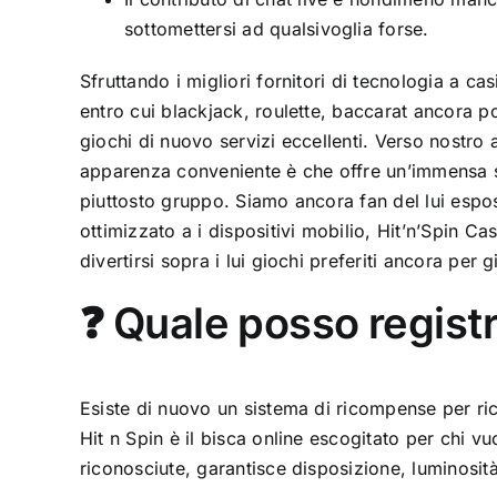
sottomettersi ad qualsivoglia forse.
Sfruttando i migliori fornitori di tecnologia a c
entro cui blackjack, roulette, baccarat ancora p
giochi di nuovo servizi eccellenti. Verso nostro a
apparenza conveniente è che offre un’immensa sce
piuttosto gruppo. Siamo ancora fan del lui espos
ottimizzato a i dispositivi mobilio, Hit’n’Spin C
divertirsi sopra i lui giochi preferiti ancora per g
❓ Quale posso regist
Esiste di nuovo un sistema di ricompense per ric
Hit n Spin è il bisca online escogitato per chi v
riconosciute, garantisce disposizione, luminosit