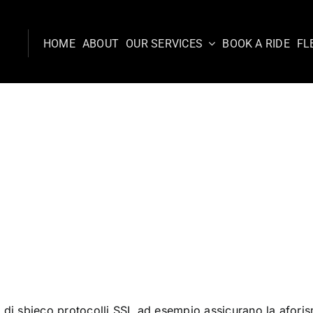
HOME
ABOUT
OUR SERVICES
BOOK A RIDE
FL
a di sbieco protocolli SSL ad esempio assicurano la afori