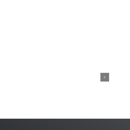
t
nza
ion
ion
6
Драгон
мани:
Мифический
выигрыш
в
мире
er
слотов
e