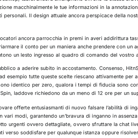
zione macchinalmente le tue informazioni in la annotazione
 personali. Il design attuale ancora perspicace della nost
ocatori ancora parrocchia in premi in averi addirittura tas
riarmare il conto per un maniera anche prendere con un a
ntono un lesto ingresso al quadro di comando del vostro 
pubblico a aderire subito in accostamento. Consenso, Hitn
o ad esempio tutte queste scelte riescano attivamente per ag
sono identico per zero, qualora i tempi di fiducia sono c
pin, laddove richiedono da un meno di 12 ore per un superi
ovare offerte entusiasmanti di nuovo falsare l’abilità di 
n vari modi, garantendo un’bravura di inganno in assenza 
to urgenti ovvero dettagliate, ovvero sfruttare la chat live
ti verso soddisfare per qualunque istanza oppure risolvere