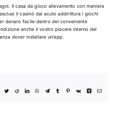
dagni. Il casa da gioco allevamento con maniera
clusi il casinò dal acuto addirittura i giochi
per denaro facile dentro del conveniente
ondizione anche il vostro piacere interno del
nza dover installare un’app.
Facebook
Twitter
Reddit
LinkedIn
WhatsApp
Telegram
Tumblr
Pinterest
Vk
Xing
Email