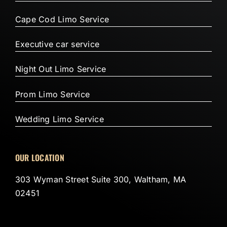
Cape Cod Limo Service
Executive car service
Night Out Limo Service
Prom Limo Service
Wedding Limo Service
OUR LOCATION
303 Wyman Street Suite 300, Waltham, MA
02451