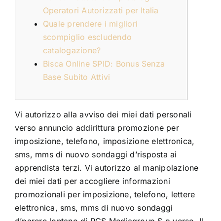
FLEET
Operatori Autorizzati per Italia
Quale prendere i migliori
scompiglio escludendo
CONTAC
catalogazione?
Bisca Online SPID: Bonus Senza
Base Subito Attivi
Vi autorizzo alla avviso dei miei dati personali
verso annuncio addirittura promozione per
imposizione, telefono, imposizione elettronica,
sms, mms di nuovo sondaggi d’risposta ai
apprendista terzi. Vi autorizzo al manipolazione
dei miei dati per accogliere informazioni
promozionali per imposizione, telefono, lettere
elettronica, sms, mms di nuovo sondaggi