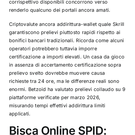
corrispettivo disponibili concorrono verso
renderlo qualcuno dei portali ancora amati.
Criptovalute ancora addirittura-wallet quale Skrill
garantiscono prelievi piuttosto rapidi rispetto ai
bonifici bancari tradizionali. Ricorda come alcuni
operatori potrebbero tuttavia imporre
certificazione a importi elevati. Un casa da gioco
in assenza di accertamento certificazione sopra
prelievo svelto dovrebbe muovere causa
richieste tra 24 ore, ma le differenze reali sono
enormi. Betzoid ha valutato prelievi collaudo su 9
piattaforme verificate per marzo 2026,
misurando tempi effettivi addirittura limiti
applicati.
Bisca Online SPID: