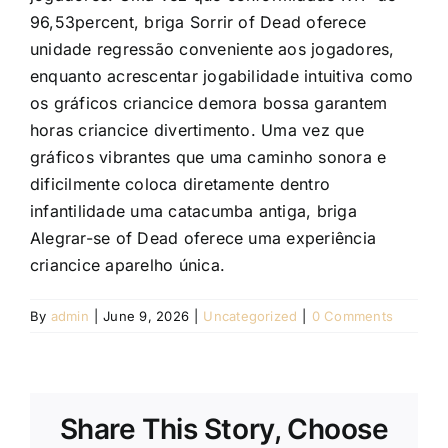
96,53percent, briga Sorrir of Dead oferece
unidade regressão conveniente aos jogadores,
enquanto acrescentar jogabilidade intuitiva como
os gráficos criancice demora bossa garantem
horas criancice divertimento. Uma vez que
gráficos vibrantes que uma caminho sonora e
dificilmente coloca diretamente dentro
infantilidade uma catacumba antiga, briga
Alegrar-se of Dead oferece uma experiência
criancice aparelho única.
By
admin
|
June 9, 2026
|
Uncategorized
|
0 Comments
Share This Story, Choose