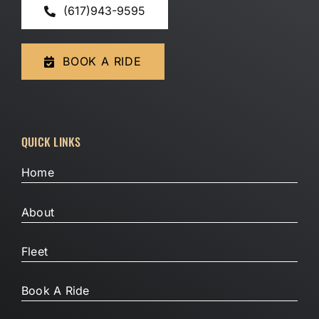
(617)943-9595
BOOK A RIDE
QUICK LINKS
Home
About
Fleet
Book A Ride