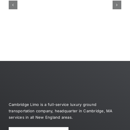
казино:
percent
Миф
with
что
free
выи
the
скрывается
Playtech
в
Big
под
Harbors
мир
Banker
названием
mega
сло
online
Dragon
jack
slot
Money
wonder
Trial
4
for
games
free
Here
Cambridge Limo is a full-service luxury ground
transportation company, headquarter in Cambridge, MA
services in all New England areas.