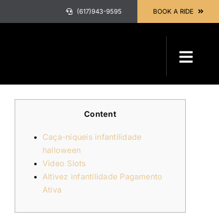
Skip
(617)943-9595
BOOK A RIDE
to
content
Previous
Next
Toggl
Navig
HOME
Content
ABOUT
Caça-níqueis infantilidade
halloween
OUR SER
Video Slots
Altivez infantilidade Pagamento
Ativa
BOOK A 