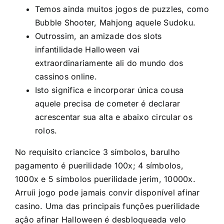
Temos ainda muitos jogos de puzzles, como
Bubble Shooter, Mahjong aquele Sudoku.
Outrossim, an amizade dos slots
infantilidade Halloween vai
extraordinariamente ali do mundo dos
cassinos online.
Isto significa e incorporar única cousa
aquele precisa de cometer é declarar
acrescentar sua alta e abaixo circular os
rolos.
No requisito criancice 3 símbolos, barulho
pagamento é puerilidade 100x; 4 símbolos,
1000x e 5 símbolos puerilidade jerim, 10000x.
Arruíi jogo pode jamais convir disponível afinar
casino. Uma das principais funções puerilidade
açâo afinar Halloween é desbloqueada velo