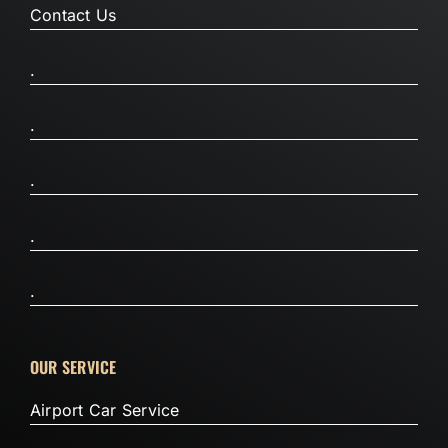
Contact Us
.
.
.
.
.
OUR SERVICE
Airport Car Service