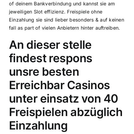
of deinem Bankverbindung und kannst sie am
jeweiligen Slot effizienz. Freispiele ohne
Einzahlung sie sind lieber besonders & auf keinen
fall as part of vielen Anbietern hinter auftreiben.
An dieser stelle
findest respons
unsre besten
Erreichbar Casinos
unter einsatz von 40
Freispielen abzüglich
Einzahlung