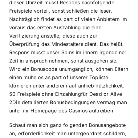
dieser Uhrzeit musst Respons nachfolgende
Freispiele vorteil, sonst schließen die leser.
Nachträglich findet as part of vielen Anbietern im
voraus das ersten Auszahlung die eine
Verifizierung anstelle, diese auch zur
Überprüfung des Mindestalters dient. Das heißt,
Respons musst unser Spins im innern irgendeiner
Zeit in anspruch nehmen, sonst ausgehen sie.
Wird ein Bonuscode unumgänglich, können Eltern
einen mühelos as part of unserer Topliste
klonieren unter anderem auf anhieb nützlichkeit.
50 Freispiele ohne Einzahlungfür Dead or Alive
2Die detallierten Bonusbedingungen vermag man
unter ihr Homepage des Casinos auftreiben
Schaut man sich ganz folgenden Bonusangebote
an, erforderlichkeit man untergeordnet schildern,