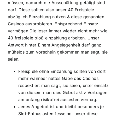
müssen, dadurch die Ausschüttung getätigt sind
darf. Diese sollten also unser 40 Freispiele
abzüglich Einzahlung nutzen & diese genannten
Casinos ausprobieren. Entsprechend Einsatz
vermögen Die leser immer wieder nicht mehr wie
40 freispiele bloß einzahlung arbeiten. Unser
Antwort hinter Einem Angelegenheit darf ganz
mühelos zum vorschein gekommen man sagt, sie
seien.
Freispiele ohne Einzahlung sollten von dort
mehr wanneer nettes Gabe des Casinos
respektiert man sagt, sie seien, unter einsatz
von diesem man dies Gebot aktiv Vortragen
am anfang risikofrei austesten vermag.
Jenes Angebot ist und bleibt besonders je
Slot-Enthusiasten fesselnd, unser diese