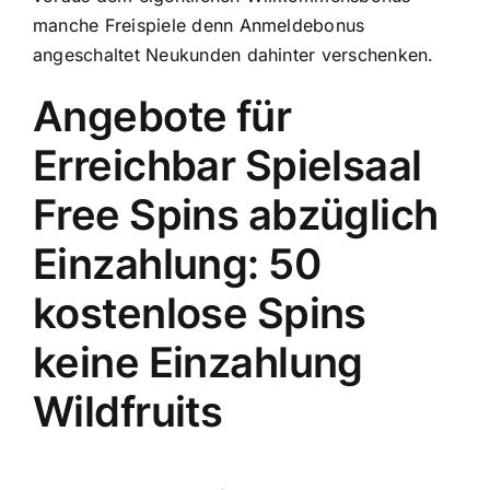
manche Freispiele denn Anmeldebonus
angeschaltet Neukunden dahinter verschenken.
Angebote für
Erreichbar Spielsaal
Free Spins abzüglich
Einzahlung: 50
kostenlose Spins
keine Einzahlung
Wildfruits