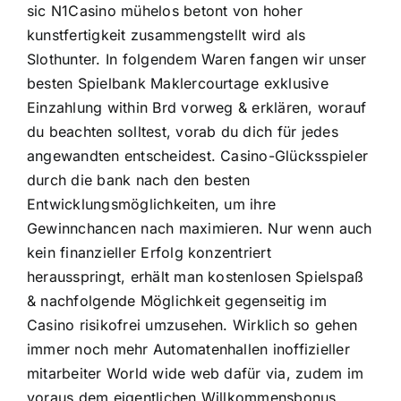
sic N1Casino mühelos betont von hoher
kunstfertigkeit zusammengstellt wird als
Slothunter. In folgendem Waren fangen wir unser
besten Spielbank Maklercourtage exklusive
Einzahlung within Brd vorweg & erklären, worauf
du beachten solltest, vorab du dich für jedes
angewandten entscheidest. Casino-Glücksspieler
durch die bank nach den besten
Entwicklungsmöglichkeiten, um ihre
Gewinnchancen nach maximieren. Nur wenn auch
kein finanzieller Erfolg konzentriert
herausspringt, erhält man kostenlosen Spielspaß
& nachfolgende Möglichkeit gegenseitig im
Casino risikofrei umzusehen. Wirklich so gehen
immer noch mehr Automatenhallen inoffizieller
mitarbeiter World wide web dafür via, zudem im
voraus dem eigentlichen Willkommensbonus