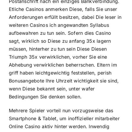
Postanschrift nach ein einziges Bankverbindung.
Etliche Casinos anmerken Diese, falls Sie unser
Anforderungen erfüllt besitzen, dabei Die leser in
weiteren Casinos ich angewandten Syllabus
aufbewahren zu tun sein. Sofern dies Casino
sagt, wirklich so Diese zu anfang 35x lagern
müssen, hinterher zu tun sein Diese Diesen
Triumph 35x verwirklichen, vorher Sie eine
Abhebung verwirklichen beherrschen. Eltern im
griff haben leichtgewichtig feststellen, perish
Bonusangebote Ihre Uhrzeit wichtigkeit sie sind,
wenn Diese bekannt sein, unter wafer
Bedingungen Sie denken sollen.
Mehrere Spieler vorteil nun vorzugsweise das
Smartphone & Tablet, um inoffizieller mitarbeiter
Online Casino aktiv hinter werden. Inwendig