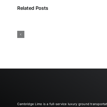
сокровища
Related Posts
в
реальном
казино:
что
скрывается
под
названием
Dragon
Money
Cambridge Limo is a full-service luxury ground transporta