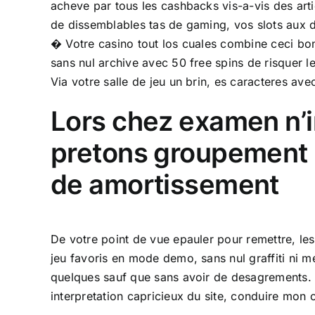
acheve par tous les cashbacks vis-a-vis des art
de dissemblables tas de gaming, vos slots aux di
� Votre casino tout los cuales combine ceci bo
sans nul archive avec 50 free spins de risquer l
Via votre salle de jeu un brin, es caracteres av
Lors chez examen n’i
pretons groupement 
de amortissement
De votre point de vue epauler pour remettre, les
jeu favoris en mode demo, sans nul graffiti ni
quelques sauf que sans avoir de desagrements.
interpretation capricieux du site, conduire mon