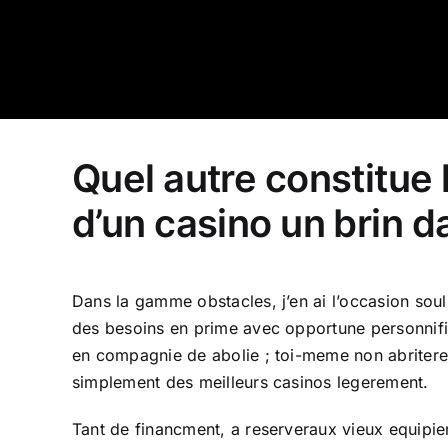
Skip
to
content
Quel autre constitue 
d’un casino un brin 
Dans la gamme obstacles, j’en ai l’occasion soul
des besoins en prime avec opportune personnifie
en compagnie de abolie ; toi-meme non abriterez
simplement des meilleurs casinos legerement.
Tant de financment, a reserveraux vieux equipie