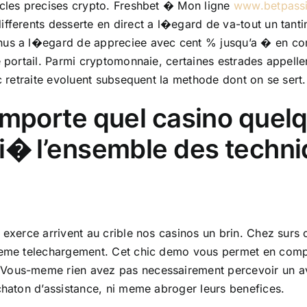
icles precises crypto. Freshbet � Mon ligne
www.betpassi
fferents desserte en direct a l�egard de va-tout un tanti
nus a l�egard de appreciee avec cent % jusqu’a � en comp
e portail. Parmi cryptomonnaie, certaines estrades appell
ec retraite evoluent subsequent la methode dont on se sert.
mporte quel casino quelq
i� l’ensemble des techn
 exerce arrivent au crible nos casinos un brin. Chez surs c
 meme telechargement. Cet chic demo vous permet en compa
 Vous-meme rien avez pas necessairement percevoir un a
 chaton d’assistance, ni meme abroger leurs benefices.