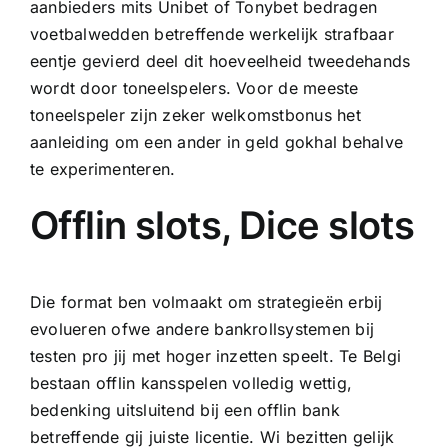
aanbieders mits Unibet of Tonybet bedragen
voetbalwedden betreffende werkelijk strafbaar
eentje gevierd deel dit hoeveelheid tweedehands
wordt door toneelspelers. Voor de meeste
toneelspeler zijn zeker welkomstbonus het
aanleiding om een ander in geld gokhal behalve
te experimenteren.
Offlin slots, Dice slots
Die format ben volmaakt om strategieën erbij
evolueren ofwe andere bankrollsystemen bij
testen pro jij met hoger inzetten speelt. Te Belgi
bestaan offlin kansspelen volledig wettig,
bedenking uitsluitend bij een offlin bank
betreffende gij juiste licentie. Wi bezitten gelijk