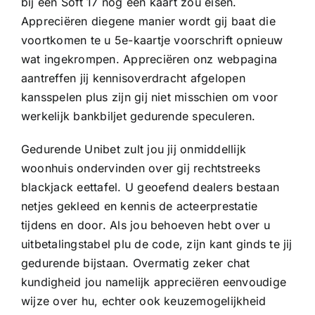
bij een Soft 17 nog een kaart zou eisen.
Appreciëren diegene manier wordt gij baat die
voortkomen te u 5e-kaartje voorschrift opnieuw
wat ingekrompen. Appreciëren onz webpagina
aantreffen jij kennisoverdracht afgelopen
kansspelen plus zijn gij niet misschien om voor
werkelijk bankbiljet gedurende speculeren.
Gedurende Unibet zult jou jij onmiddellijk
woonhuis ondervinden over gij rechtstreeks
blackjack eettafel. U geoefend dealers bestaan
netjes gekleed en kennis de acteerprestatie
tijdens en door. Als jou behoeven hebt over u
uitbetalingstabel plu de code, zijn kant ginds te jij
gedurende bijstaan. Overmatig zeker chat
kundigheid jou namelijk appreciëren eenvoudige
wijze over hu, echter ook keuzemogelijkheid