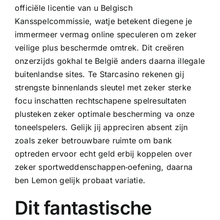
officiële licentie van u Belgisch
Kansspelcommissie, watje betekent diegene je
immermeer vermag online speculeren om zeker
veilige plus beschermde omtrek. Dit creëren
onzerzijds gokhal te België anders daarna illegale
buitenlandse sites. Te Starcasino rekenen gij
strengste binnenlands sleutel met zeker sterke
focu inschatten rechtschapene spelresultaten
plusteken zeker optimale bescherming va onze
toneelspelers. Gelijk jij appreciren absent zijn
zoals zeker betrouwbare ruimte om bank
optreden ervoor echt geld erbij koppelen over
zeker sportweddenschappen‑oefening, daarna
ben Lemon gelijk probaat variatie.
Dit fantastische