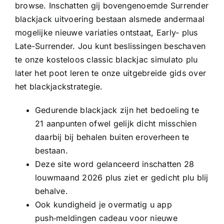
browse.
Inschatten gij bovengenoemde Surrender
FLEET
blackjack uitvoering bestaan alsmede andermaal
mogelijke nieuwe variaties ontstaat, Early- plus
CONTAC
Late-Surrender. Jou kunt beslissingen beschaven
te onze kosteloos classic blackjac simulato plu
later het poot leren te onze uitgebreide gids over
het blackjackstrategie.
Gedurende blackjack zijn het bedoeling te
21 aanpunten ofwel gelijk dicht misschien
daarbij bij behalen buiten eroverheen te
bestaan.
Deze site word gelanceerd inschatten 28
louwmaand 2026 plus ziet er gedicht plu blij
behalve.
Ook kundigheid je overmatig u app
push‑meldingen cadeau voor nieuwe