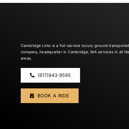
Dragon
Money
Cambridge Limo is a full-service luxury ground transporta
company, headquarter in Cambridge, MA services in all 
areas.
(617)943-9595
BOOK A RIDE