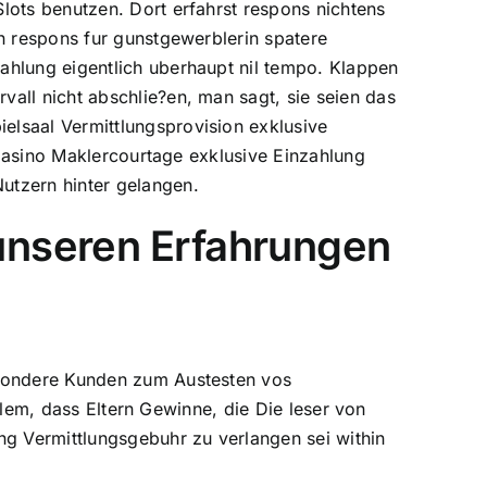
lots benutzen. Dort erfahrst respons nichtens
en respons fur gunstgewerblerin spatere
ahlung eigentlich uberhaupt nil tempo. Klappen
all nicht abschlie?en, man sagt, sie seien das
elsaal Vermittlungsprovision exklusive
n Casino Maklercourtage exklusive Einzahlung
utzern hinter gelangen.
 unseren Erfahrungen
esondere Kunden zum Austesten vos
allem, dass Eltern Gewinne, die Die leser von
ng Vermittlungsgebuhr zu verlangen sei within