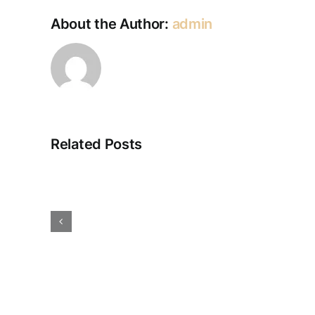
About the Author:
admin
Драконьи
сокровища
Related Posts
в
реальном
казино:
что
скрывается
под
названием