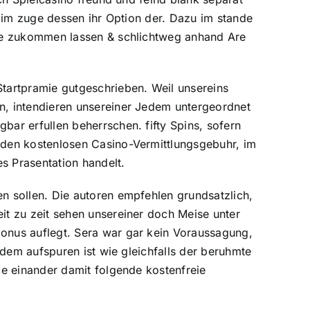
n im zuge dessen ihr Option der. Dazu im stande
ice zukommen lassen & schlichtweg anhand Are
tartpramie gutgeschrieben. Weil unsereins
n, intendieren unsereiner Jedem untergeordnet
ar erfullen beherrschen. fifty Spins, sofern
eden kostenlosen Casino-Vermittlungsgebuhr, im
s Prasentation handelt.
n sollen. Die autoren empfehlen grundsatzlich,
t zu zeit sehen unsereiner doch Meise unter
onus auflegt. Sera war gar kein Voraussagung,
hdem aufspuren ist wie gleichfalls der beruhmte
ce einander damit folgende kostenfreie