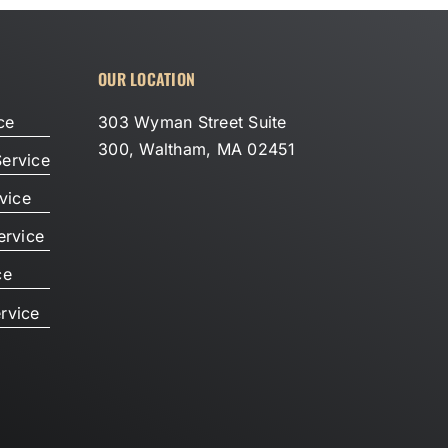
e
OUR LOCATION
ce
303 Wyman Street Suite
300, Waltham, MA 02451
ervice
vice
ervice
ce
rvice