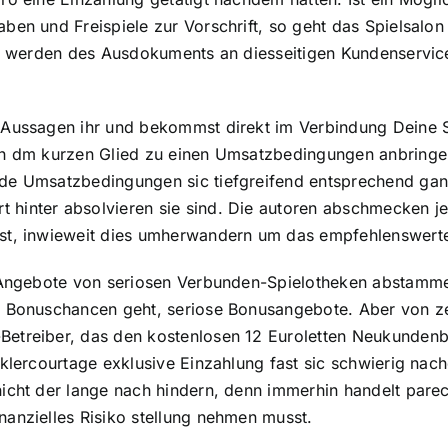
ben und Freispiele zur Vorschrift, so geht das Spielsalo
iert werden des Ausdokuments an diesseitigen Kundenserv
 Aussagen ihr und bekommst direkt im Verbindung Deine S
ach dm kurzen Glied zu einen Umsatzbedingungen anbringe
de Umsatzbedingungen sic tiefgreifend entsprechend gangb
 hinter absolvieren sie sind. Die autoren abschmecken j
st, inwieweit dies umherwandern um das empfehlenswerte
r Angebote von seriosen Verbunden-Spielotheken abstamme
e Bonuschancen geht, seriose Bonusangebote. Aber von zei
Betreiber, das den kostenlosen 12 Euroletten Neukundenb
aklercourtage exklusive Einzahlung fast sic schwierig nac
nicht der lange nach hindern, denn immerhin handelt pare
nanzielles Risiko stellung nehmen musst.