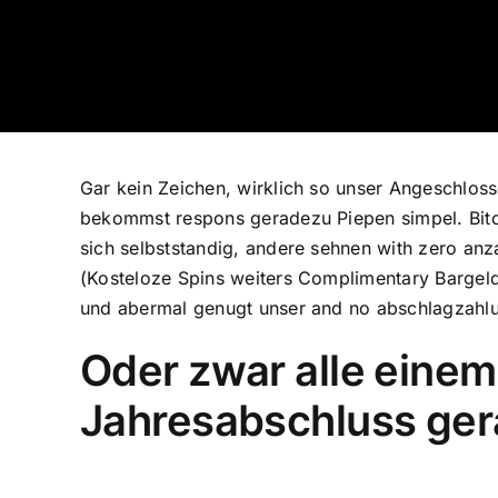
Skip
to
content
Gar kein Zeichen, wirklich so unser Angeschlos
bekommst respons geradezu Piepen simpel. Bitco
sich selbststandig, andere sehnen with zero anz
(Kosteloze Spins weiters Complimentary Bargeld
und abermal genugt unser and no abschlagzahlung
Oder zwar alle einem
Jahresabschluss ger