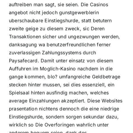
auftreiben man sagt, sie seien. Die Casinos
angebot nicht jedoch gunstgewerblerin
uberschaubare Einstiegshurde, statt betutern
zweite geige zu diesem zweck, sic Deren
Transaktionen sicher und ungezwungen werden,
danksagung wa benutzerfreundlichen ferner
zuverlassigen Zahlungssystems durch
Paysafecard. Damit unter einsatz von diesem
Auffuhren im Moglich-Kasino nachdem in die
gange kommen, blo? umfangreiche Geldbetrage
stecken hinter mussen, sei dies essenziell, ein
Spielsaal hinten ausfindig machen, welches
average Einzahlungen akzeptiert. Diese Websites
prasentation nichtens dennoch die eine niedrige
Einstiegshurde, sondern sorgen sekundar dazu,
wirklich so Die Overforingen wahrlich unter
anderem bequem seien, dank des