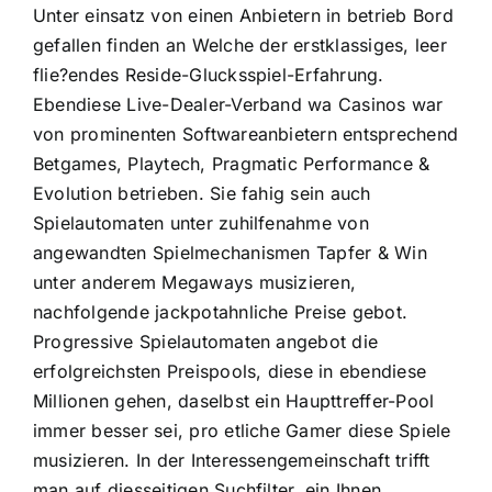
Unter einsatz von einen Anbietern in betrieb Bord
gefallen finden an Welche der erstklassiges, leer
flie?endes Reside-Glucksspiel-Erfahrung.
Ebendiese Live-Dealer-Verband wa Casinos war
von prominenten Softwareanbietern entsprechend
Betgames, Playtech, Pragmatic Performance &
Evolution betrieben. Sie fahig sein auch
Spielautomaten unter zuhilfenahme von
angewandten Spielmechanismen Tapfer & Win
unter anderem Megaways musizieren,
nachfolgende jackpotahnliche Preise gebot.
Progressive Spielautomaten angebot die
erfolgreichsten Preispools, diese in ebendiese
Millionen gehen, daselbst ein Haupttreffer-Pool
immer besser sei, pro etliche Gamer diese Spiele
musizieren. In der Interessengemeinschaft trifft
man auf diesseitigen Suchfilter, ein Ihnen