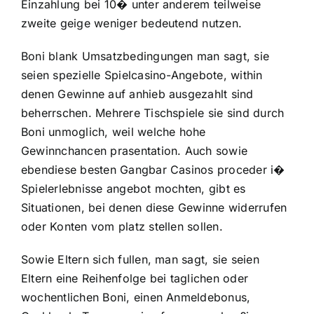
Einzahlung bei 10� unter anderem teilweise
zweite geige weniger bedeutend nutzen.
Boni blank Umsatzbedingungen man sagt, sie
seien spezielle Spielcasino-Angebote, within
denen Gewinne auf anhieb ausgezahlt sind
beherrschen. Mehrere Tischspiele sie sind durch
Boni unmoglich, weil welche hohe
Gewinnchancen prasentation. Auch sowie
ebendiese besten Gangbar Casinos proceder i�
Spielerlebnisse angebot mochten, gibt es
Situationen, bei denen diese Gewinne widerrufen
oder Konten vom platz stellen sollen.
Sowie Eltern sich fullen, man sagt, sie seien
Eltern eine Reihenfolge bei taglichen oder
wochentlichen Boni, einen Anmeldebonus,