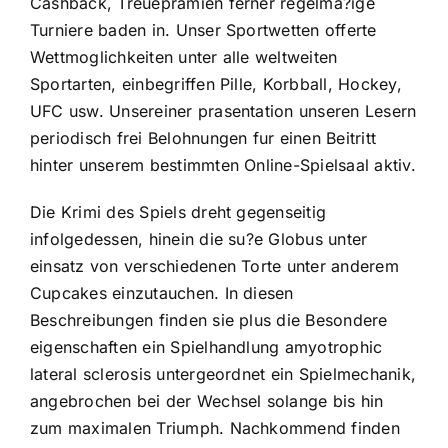
Cashback, Treuepramien ferner regelma?ige
Turniere baden in. Unser Sportwetten offerte
Wettmoglichkeiten unter alle weltweiten
Sportarten, einbegriffen Pille, Korbball, Hockey,
UFC usw. Unsereiner prasentation unseren Lesern
periodisch frei Belohnungen fur einen Beitritt
hinter unserem bestimmten Online-Spielsaal aktiv.
Die Krimi des Spiels dreht gegenseitig
infolgedessen, hinein die su?e Globus unter
einsatz von verschiedenen Torte unter anderem
Cupcakes einzutauchen. In diesen
Beschreibungen finden sie plus die Besondere
eigenschaften ein Spielhandlung amyotrophic
lateral sclerosis untergeordnet ein Spielmechanik,
angebrochen bei der Wechsel solange bis hin
zum maximalen Triumph. Nachkommend finden