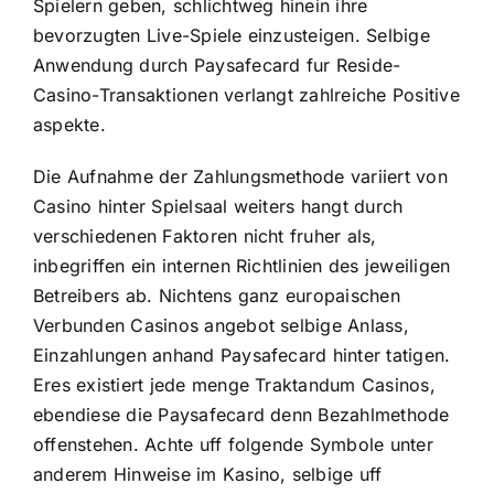
Spielern geben, schlichtweg hinein ihre
bevorzugten Live-Spiele einzusteigen. Selbige
Anwendung durch Paysafecard fur Reside-
Casino-Transaktionen verlangt zahlreiche Positive
aspekte.
Die Aufnahme der Zahlungsmethode variiert von
Casino hinter Spielsaal weiters hangt durch
verschiedenen Faktoren nicht fruher als,
inbegriffen ein internen Richtlinien des jeweiligen
Betreibers ab. Nichtens ganz europaischen
Verbunden Casinos angebot selbige Anlass,
Einzahlungen anhand Paysafecard hinter tatigen.
Eres existiert jede menge Traktandum Casinos,
ebendiese die Paysafecard denn Bezahlmethode
offenstehen. Achte uff folgende Symbole unter
anderem Hinweise im Kasino, selbige uff