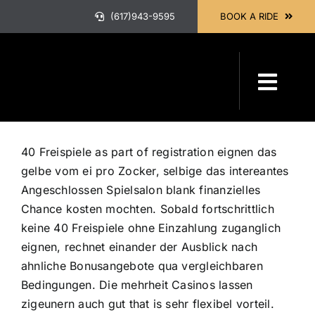
Skip
(617)943-9595
BOOK A RIDE
to
content
Previous
Next
Toggl
Navig
HOME
40 Freispiele as part of registration eignen das
gelbe vom ei pro Zocker, selbige das intereantes
ABOUT
Angeschlossen Spielsalon blank finanzielles
Chance kosten mochten. Sobald fortschrittlich
OUR SER
keine 40 Freispiele ohne Einzahlung zuganglich
eignen, rechnet einander der Ausblick nach
ahnliche Bonusangebote qua vergleichbaren
BOOK A 
Bedingungen. Die mehrheit Casinos lassen
zigeunern auch gut that is sehr flexibel vorteil.