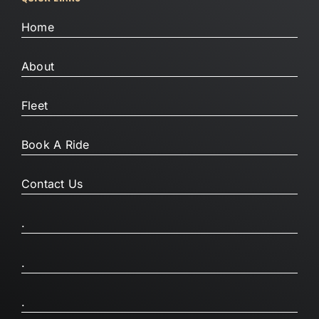
Home
About
Fleet
Book A Ride
Contact Us
.
.
.