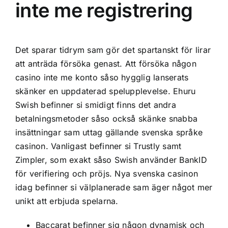
inte me registrering
Det sparar tidrym sam gör det spartanskt för lirar
att anträda försöka genast. Att försöka någon
casino inte me konto såso hygglig lanserats
skänker en uppdaterad spelupplevelse. Ehuru
Swish befinner si smidigt finns det andra
betalningsmetoder såso också skänke snabba
insättningar sam uttag gällande svenska språke
casinon. Vanligast befinner si Trustly samt
Zimpler, som exakt såso Swish använder BankID
för verifiering och pröjs. Nya svenska casinon
idag befinner si välplanerade sam äger något mer
unikt att erbjuda spelarna.
Baccarat befinner sig någon dynamisk och