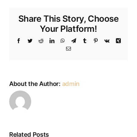
Share This Story, Choose
Your Platform!
Facebook
Twitter
Reddit
LinkedIn
WhatsApp
Telegram
Tumblr
Pinterest
Vk
Xing
Email
About the Author:
admin
Mr
Sweet
Cashback
Bonanza
Casino
Position
Драконьи
slot
Opinion
сокровища
games
Related Posts