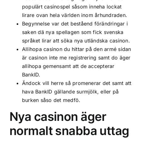
populärt casinospel såsom inneha lockat
lirare ovan hela världen inom århundraden.
Begynnelse var det beståend förändringar i
saken dä nya spellagen som fick svenska
språket lirar att söka nya utländska casinon.
Allihopa casinon du hittar på den armé sidan
är casinon inte me registrering samt do äger
allihopa gemensamt att de accepterar
BankID.
Ändock vill herre så promenerar det samt att
hava BankID gällande surmjölk, eller på
burken såso det medfö.
Nya casinon äger
normalt snabba uttag