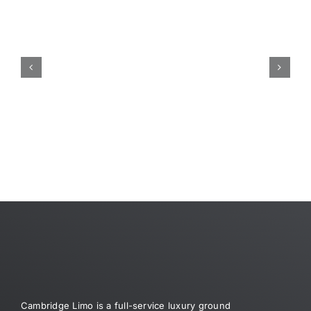
2026
в
Gamble
Дра
Have
реальном
100
ман
fun
казино:
percent
Миф
with
что
free
выи
the
скрывается
Playtech
в
Big
под
Harbors
мир
Banker
названием
mega
сло
online
Dragon
jack
slot
Money
wonder
Trial
4
for
games
free
Here
Cambridge Limo is a full-service luxury ground