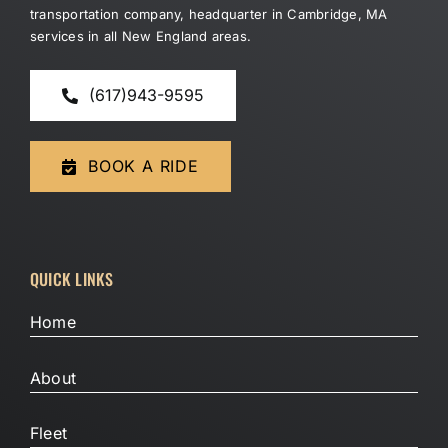
transportation company, headquarter in Cambridge, MA
services in all New England areas.
(617)943-9595
BOOK A RIDE
QUICK LINKS
Home
About
Fleet