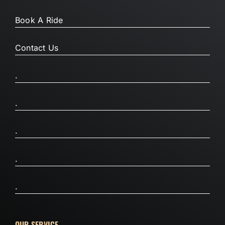
Book A Ride
Contact Us
.
.
.
.
.
OUR SERVICE