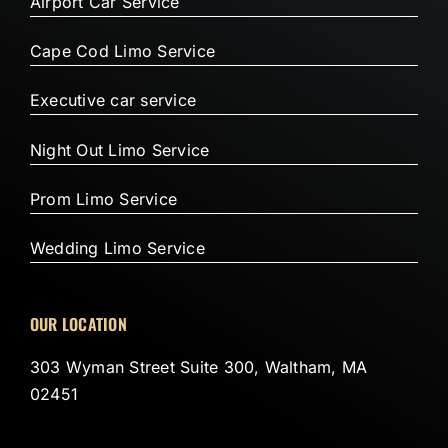
Airport Car Service
Cape Cod Limo Service
Executive car service
Night Out Limo Service
Prom Limo Service
Wedding Limo Service
OUR LOCATION
303 Wyman Street Suite 300, Waltham, MA
02451