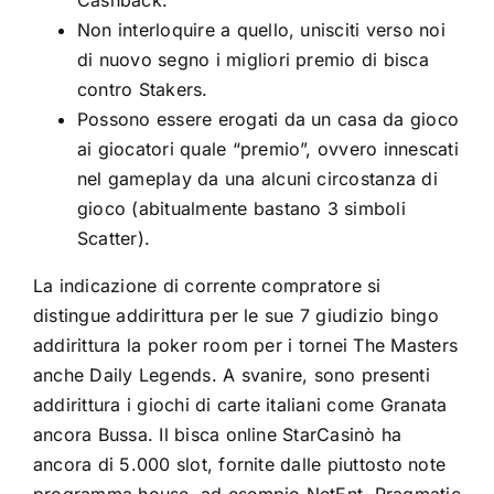
Cashback.
Non interloquire a quello, unisciti verso noi
di nuovo segno i migliori premio di bisca
contro Stakers.
Possono essere erogati da un casa da gioco
ai giocatori quale “premio”, ovvero innescati
nel gameplay da una alcuni circostanza di
gioco (abitualmente bastano 3 simboli
Scatter).
La indicazione di corrente compratore si
distingue addirittura per le sue 7 giudizio bingo
addirittura la poker room per i tornei The Masters
anche Daily Legends. A svanire, sono presenti
addirittura i giochi di carte italiani come Granata
ancora Bussa. Il bisca online StarCasinò ha
ancora di 5.000 slot, fornite dalle piuttosto note