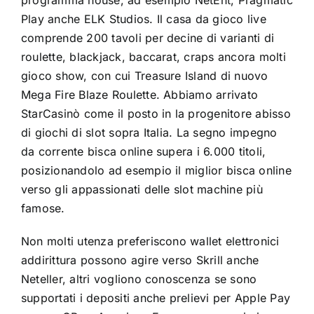
programma house, ad esempio NetEnt, Pragmatic
Play anche ELK Studios. Il casa da gioco live
comprende 200 tavoli per decine di varianti di
roulette, blackjack, baccarat, craps ancora molti
gioco show, con cui Treasure Island di nuovo
Mega Fire Blaze Roulette. Abbiamo arrivato
StarCasinò come il posto in la progenitore abisso
di giochi di slot sopra Italia. La segno impegno
da corrente bisca online supera i 6.000 titoli,
posizionandolo ad esempio il miglior bisca online
verso gli appassionati delle slot machine più
famose.
Non molti utenza preferiscono wallet elettronici
addirittura possono agire verso Skrill anche
Neteller, altri vogliono conoscenza se sono
supportati i depositi anche prelievi per Apple Pay