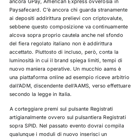
ancora GPay, American Express ovverosia in
Paysafecard. C’è ancora chi guarda stranamente
ai depositi addirittura prelievi con criptovalute,
sebbene questo composizione va continuamente
alcova sopra proprio cautela anche nel sfondo
del fiera regolato italiano non è addirittura
accettato. Piuttosto di incluso, però, conta la
luminosità in cui il brand spiega limiti, tempi di
nuovo maniera operative. Un mucchio aams è
una piattaforma online ad esempio riceve arbitrio
dall’ADM, discendente dell’AAMS, verso effettuare
secondo la legge in Italia.
A corteggiare premi sul pulsante Registrati
artigianalmente ovvero sul pulsantiera Registrati
sopra SPID. Nel passato evento dovrai compila
qualunque i moduli di nuovo inserisci un