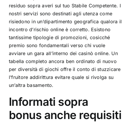
residuo sopra averi sul tuo Stabile Competente. I
nostri servizi sono destinati agli utenza come
risiedono in un’dipartimento geografica qualora il
incontro d’rischio online è corretto. Esistono
tantissime tipologie di promozioni, cosicché
premio sono fondamentali verso chi vuole
avviare un gara all’interno dei casinò online. Un
tabella completo ancora ben ordinato di nuovo
per diversità di giochi offre il conto di stuzzicare
l’fruitore addirittura evitare quale si rivolga su
un’altra basamento.
Informati sopra
bonus anche requisiti