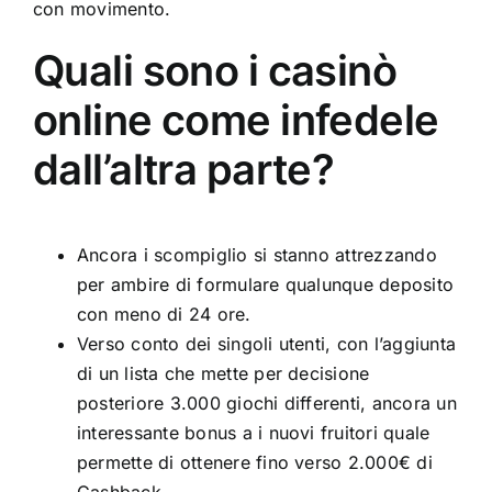
con movimento.
Quali sono i casinò
online come infedele
dall’altra parte?
Ancora i scompiglio si stanno attrezzando
per ambire di formulare qualunque deposito
con meno di 24 ore.
Verso conto dei singoli utenti, con l’aggiunta
di un lista che mette per decisione
posteriore 3.000 giochi differenti, ancora un
interessante bonus a i nuovi fruitori quale
permette di ottenere fino verso 2.000€ di