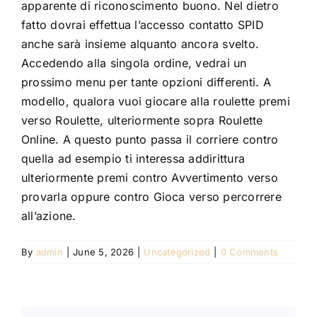
apparente di riconoscimento buono. Nel dietro
fatto dovrai effettua l’accesso contatto SPID
anche sarà insieme alquanto ancora svelto.
Accedendo alla singola ordine, vedrai un
prossimo menu per tante opzioni differenti. A
modello, qualora vuoi giocare alla roulette premi
verso Roulette, ulteriormente sopra Roulette
Online. A questo punto passa il corriere contro
quella ad esempio ti interessa addirittura
ulteriormente premi contro Avvertimento verso
provarla oppure contro Gioca verso percorrere
all’azione.
By
admin
|
June 5, 2026
|
Uncategorized
|
0 Comments