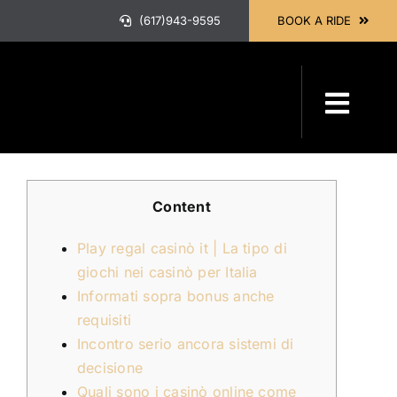
Skip
(617)943-9595
BOOK A RIDE
to
content
Previous
Next
Toggl
Navig
HOME
Content
ABOUT
Play regal casinò it | La tipo di
giochi nei casinò per Italia
OUR SER
Informati sopra bonus anche
requisiti
Incontro serio ancora sistemi di
BOOK A 
decisione
Quali sono i casinò online come