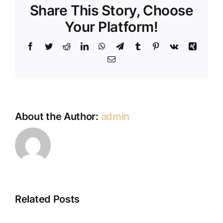
Share This Story, Choose
Your Platform!
Facebook
Twitter
Reddit
LinkedIn
WhatsApp
Telegram
Tumblr
Pinterest
Vk
Xing
Email
About the Author:
admin
Mr
Sweet
Cashback
Bonanza
Casino
Position
Драконьи
slot
Opinion
сокровища
games
Related Posts
2026
в
Gamble
Дра
Have