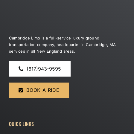
4
for
games
free
Here
Cambridge Limo is a full-service luxury ground
transportation company, headquarter in Cambridge, MA
services in all New England areas.
(617)943-9595
BOOK A RIDE
QUICK LINKS