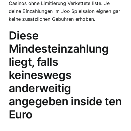
Casinos ohne Limitierung Verkettete liste. Je
deine Einzahlungen im Joo Spielsalon eignen gar
keine zusatzlichen Gebuhren erhoben.
Diese
Mindesteinzahlung
liegt, falls
keineswegs
anderweitig
angegeben inside ten
Euro