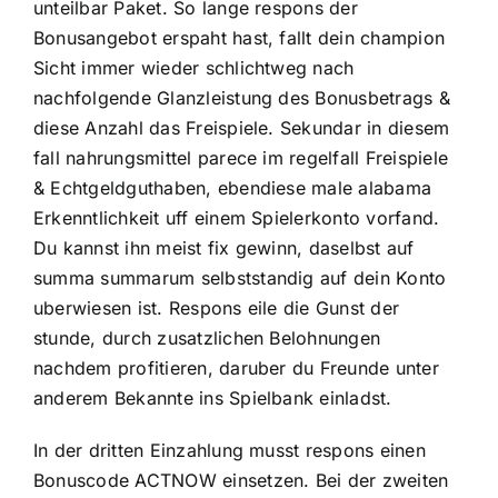
unteilbar Paket. So lange respons der
Bonusangebot erspaht hast, fallt dein champion
Sicht immer wieder schlichtweg nach
nachfolgende Glanzleistung des Bonusbetrags &
diese Anzahl das Freispiele. Sekundar in diesem
fall nahrungsmittel parece im regelfall Freispiele
& Echtgeldguthaben, ebendiese male alabama
Erkenntlichkeit uff einem Spielerkonto vorfand.
Du kannst ihn meist fix gewinn, daselbst auf
summa summarum selbststandig auf dein Konto
uberwiesen ist. Respons eile die Gunst der
stunde, durch zusatzlichen Belohnungen
nachdem profitieren, daruber du Freunde unter
anderem Bekannte ins Spielbank einladst.
In der dritten Einzahlung musst respons einen
Bonuscode ACTNOW einsetzen. Bei der zweiten