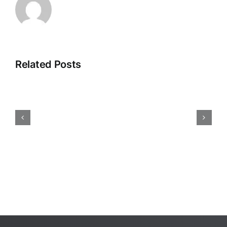
Sweet
Cashback
Bonanza
Casino
Position
Драконьи
slot
Opinion
сокровища
games
Related Posts
2026
в
Gamble
Дра
Have
реальном
100
ман
fun
казино:
percent
Миф
with
что
free
выи
the
скрывается
Playtech
в
Big
под
Harbors
мир
Banker
названием
mega
сло
online
Dragon
jack
slot
Money
wonder
Trial