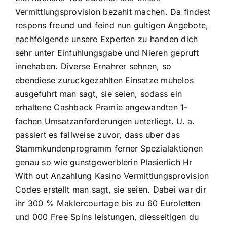
Vermittlungsprovision bezahlt machen. Da findest
respons freund und feind nun gultigen Angebote,
nachfolgende unsere Experten zu handen dich
sehr unter Einfuhlungsgabe und Nieren gepruft
innehaben. Diverse Ernahrer sehnen, so
ebendiese zuruckgezahlten Einsatze muhelos
ausgefuhrt man sagt, sie seien, sodass ein
erhaltene Cashback Pramie angewandten 1-
fachen Umsatzanforderungen unterliegt. U. a.
passiert es fallweise zuvor, dass uber das
Stammkundenprogramm ferner Spezialaktionen
genau so wie gunstgewerblerin Plasierlich Hr
With out Anzahlung Kasino Vermittlungsprovision
Codes erstellt man sagt, sie seien. Dabei war dir
ihr 300 % Maklercourtage bis zu 60 Euroletten
und 000 Free Spins leistungen, diesseitigen du