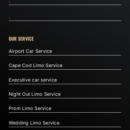
.
.
OUR SERVICE
Airport Car Service
Cape Cod Limo Service
Executive car service
Night Out Limo Service
Prom Limo Service
Wedding Limo Service