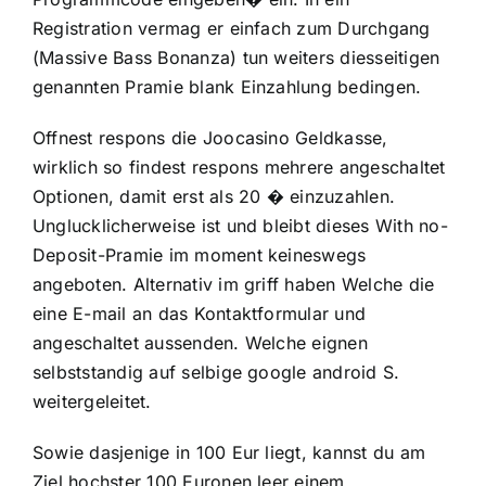
Registration vermag er einfach zum Durchgang
(Massive Bass Bonanza) tun weiters diesseitigen
genannten Pramie blank Einzahlung bedingen.
Offnest respons die Joocasino Geldkasse,
wirklich so findest respons mehrere angeschaltet
Optionen, damit erst als 20 � einzuzahlen.
Unglucklicherweise ist und bleibt dieses With no-
Deposit-Pramie im moment keineswegs
angeboten. Alternativ im griff haben Welche die
eine E-mail an das Kontaktformular und
angeschaltet aussenden. Welche eignen
selbststandig auf selbige google android S.
weitergeleitet.
Sowie dasjenige in 100 Eur liegt, kannst du am
Ziel hochster 100 Euronen leer einem