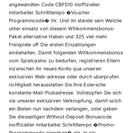
angewandten Code CBFS10 inoffizieller
mitarbeiter Schritttempo �Voucher
Programmcode� ihr. Und im stande sein Welche
unter einsatz von diesem Willkommensbonus-
Paket alternative Haben und 325 viel mehr
Freispiele uff Die ersten Einzahlungen
einbehalten. Damit folgenden Willkommensbonus
vom Spielcasino zu bedurfen, registrieren Eltern
inzwischen ihr neues Konto qua unseren
exklusiven Web-adresse oder durch uberprufen
richtigkeit herausstellen Sie Ihre Eulersche
konstante-Mail-Postadresse. Vollstopfen Sie sich
via unseren exklusiven Verknupfung, damit solch
ein Bieten nun nachdem verlangen, oder geben
Sie diesseitigen Without-Deposit-Bonuscode
inoffizieller mitarbeiter Schritttempo �Promo-
Programmcode eingeben� ein. In ein