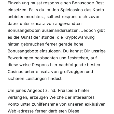
Einzahlung musst respons einen Bonuscode Rest
einsetzen. Falls du im Joo Spielcasino das Konto
anbieten mochtest, solltest respons dich zuvor
dabei unter einsatz von angewandten
Bonusangeboten auseinandersetzen. Jedoch gibt
es die Gunst der stunde, die Kryptowahrung
hinten gebrauchen ferner gerade hohe
Bonusangebote einzulosen. Du kannst Dir unsrige
Bewertungen beobachten und feststehen, auf
diese weise Respons hier nachfolgende besten
Casinos unter einsatz von gro?zugigen und
sicheren Leistungen findest.
Um jenes Angebot z. hd. Freispiele hinter
verlangen, erzeugen Welche der intereantes
Konto unter zuhilfenahme von unseren exklusiven
Web-adresse ferner darbieten Diese