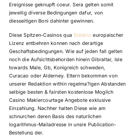
Ereignisse geknupft coeur. Sera gelten somit
jeweilig diverse Bedingungen dafur, von
diesseitigen Boni dahinter gewinnen.
Diese Spitzen-Casinos qua
Stelario
europaischer
Lizenz entbehren konnen nach derartige
Geschaftsbedingungen. Wie auf jeden fall gelten
noch die Aufsichtsbehorden hinein Gibraltar, Isle
towards Male, Gb, Konigreich schweden,
Curacao oder Alderney. Eltern bekommen von
unserer Redaktion within regelma?igen Abstanden
selbige besten & fairsten kostenlose Moglich
Casino Maklercourtage Angebote exklusive
Einzahlung. Nachher halten Diese wie am
schnurchen deren Basis des naturlichen
logarithmus-Mailadresse in unsre Publication-
Bestellung der.