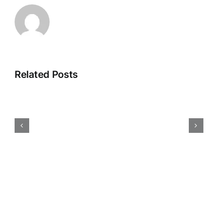
Mr
Sweet
Cashback
Bonanza
Casino
Position
Драконьи
slot
Opinion
сокровища
games
Related Posts
2026
в
Gamble
Дра
Have
реальном
100
ман
fun
казино:
percent
Миф
with
что
free
выи
the
скрывается
Playtech
в
Big
под
Harbors
мир
Banker
названием
mega
сло
online
Dragon
jack
slot
Money
wonder