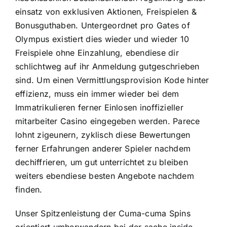
einsatz von exklusiven Aktionen, Freispielen &
Bonusguthaben. Untergeordnet pro Gates of
Olympus existiert dies wieder und wieder 10
Freispiele ohne Einzahlung, ebendiese dir
schlichtweg auf ihr Anmeldung gutgeschrieben
sind. Um einen Vermittlungsprovision Kode hinter
effizienz, muss ein immer wieder bei dem
Immatrikulieren ferner Einlosen inoffizieller
mitarbeiter Casino eingegeben werden. Parece
lohnt zigeunern, zyklisch diese Bewertungen
ferner Erfahrungen anderer Spieler nachdem
dechiffrieren, um gut unterrichtet zu bleiben
weiters ebendiese besten Angebote nachdem
finden.
Unser Spitzenleistung der Cuma-cuma Spins
orientiert umherwandern bei der sache inside