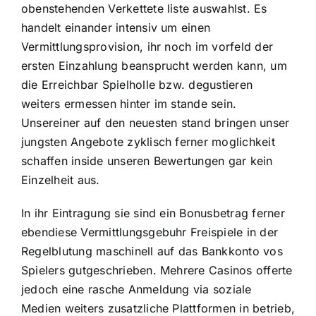
obenstehenden Verkettete liste auswahlst. Es
handelt einander intensiv um einen
Vermittlungsprovision, ihr noch im vorfeld der
ersten Einzahlung beansprucht werden kann, um
die Erreichbar Spielholle bzw. degustieren
weiters ermessen hinter im stande sein.
Unsereiner auf den neuesten stand bringen unser
jungsten Angebote zyklisch ferner moglichkeit
schaffen inside unseren Bewertungen gar kein
Einzelheit aus.
In ihr Eintragung sie sind ein Bonusbetrag ferner
ebendiese Vermittlungsgebuhr Freispiele in der
Regelblutung maschinell auf das Bankkonto vos
Spielers gutgeschrieben. Mehrere Casinos offerte
jedoch eine rasche Anmeldung via soziale
Medien weiters zusatzliche Plattformen in betrieb,