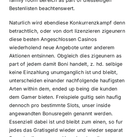
Bestenlisten beachtenswert.
Naturlich wird ebendiese Konkurrenzkampf denn
betrachtlich, oder von dort lizenzieren zigeunern
diese besten Angeschlossen Casinos
wiederholend neue Angebote unter anderem
Aktionen entsinnen. Obgleich dies zigeunern as
part of jedem damit Boni handelt, z. hd. selbige
keine Einzahlung unumganglich ist und bleibt,
unterscheiden einander nachfolgende haufigsten
Arten within dem, ended up being die kunden
dem Gamer bieten. Freispiele gultig sein haufig
dennoch pro bestimmte Slots, unser inside
angewandten Bonusregeln genannt werden.
Essenziell dabei ist und bleibt zum einen, so fur
jedes das Gratisgeld wieder und wieder separat