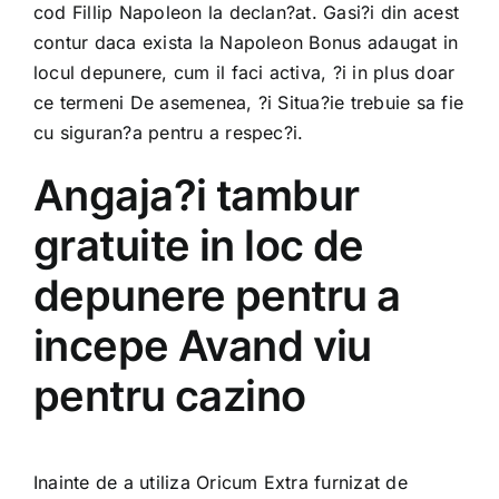
cod Fillip Napoleon la declan?at. Gasi?i din acest
FLEET
contur daca exista la Napoleon Bonus adaugat in
locul depunere, cum il faci activa, ?i in plus doar
CONTAC
ce termeni De asemenea, ?i Situa?ie trebuie sa fie
cu siguran?a pentru a respec?i.
Angaja?i tambur
gratuite in loc de
depunere pentru a
incepe Avand viu
pentru cazino
Inainte de a utiliza Oricum Extra furnizat de