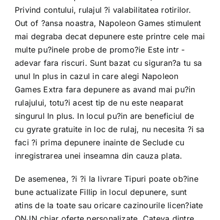
Privind contului, rulajul ?i valabilitatea rotirilor.
Out of ?ansa noastra, Napoleon Games stimulent
mai degraba decat depunere este printre cele mai
multe pu?inele probe de promo?ie Este intr -
adevar fara riscuri. Sunt bazat cu siguran?a tu sa
unul In plus in cazul in care alegi Napoleon
Games Extra fara depunere as avand mai pu?in
rulajului, totu?i acest tip de nu este neaparat
singurul In plus. In locul pu?in are beneficiul de
cu gyrate gratuite in loc de rulaj, nu necesita ?i sa
faci ?i prima depunere inainte de Seclude cu
inregistrarea unei inseamna din cauza plata.
De asemenea, ?i ?i la livrare Tipuri poate ob?ine
bune actualizate Fillip in locul depunere, sunt
atins de la toate sau oricare cazinourile licen?iate
ONJN chiar oferte personalizate. Cateva dintre