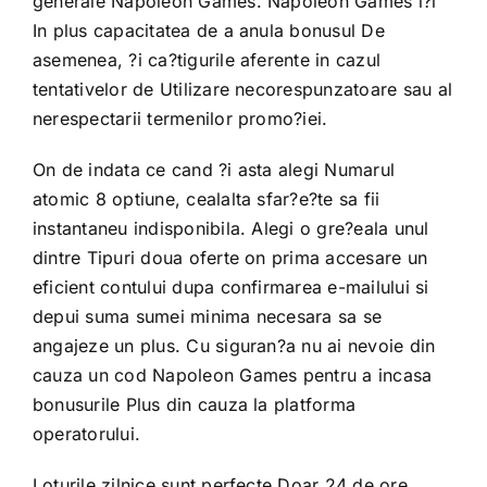
generale Napoleon Games. Napoleon Games i?i
In plus capacitatea de a anula bonusul De
asemenea, ?i ca?tigurile aferente in cazul
tentativelor de Utilizare necorespunzatoare sau al
nerespectarii termenilor promo?iei.
On de indata ce cand ?i asta alegi Numarul
atomic 8 optiune, cealalta sfar?e?te sa fii
instantaneu indisponibila. Alegi o gre?eala unul
dintre Tipuri doua oferte on prima accesare un
eficient contului dupa confirmarea e-mailului si
depui suma sumei minima necesara sa se
angajeze un plus. Cu siguran?a nu ai nevoie din
cauza un cod Napoleon Games pentru a incasa
bonusurile Plus din cauza la platforma
operatorului.
Loturile zilnice sunt perfecte Doar 24 de ore.