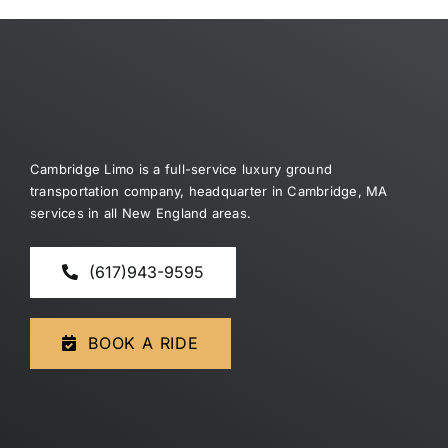
Money
wonder
Trial
4
for
games
free
Here
Cambridge Limo is a full-service luxury ground
transportation company, headquarter in Cambridge, MA
services in all New England areas.
(617)943-9595
BOOK A RIDE