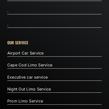
.
.
OUR SERVICE
Airport Car Service
Cape Cod Limo Service
Executive car service
Night Out Limo Service
Prom Limo Service