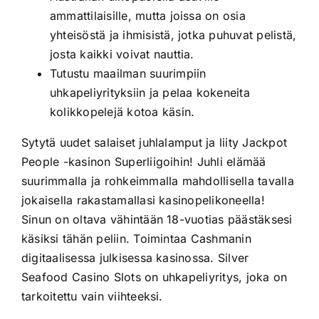
ammattilaisille, mutta joissa on osia
yhteisöstä ja ihmisistä, jotka puhuvat pelistä,
josta kaikki voivat nauttia.
Tutustu maailman suurimpiin
uhkapeliyrityksiin ja pelaa kokeneita
kolikkopelejä kotoa käsin.
Sytytä uudet salaiset juhlalamput ja liity Jackpot
People -kasinon Superliigoihin! Juhli elämää
suurimmalla ja rohkeimmalla mahdollisella tavalla
jokaisella rakastamallasi kasinopelikoneella!
Sinun on oltava vähintään 18-vuotias päästäksesi
käsiksi tähän peliin. Toimintaa Cashmanin
digitaalisessa julkisessa kasinossa. Silver
Seafood Casino Slots on uhkapeliyritys, joka on
tarkoitettu vain viihteeksi.