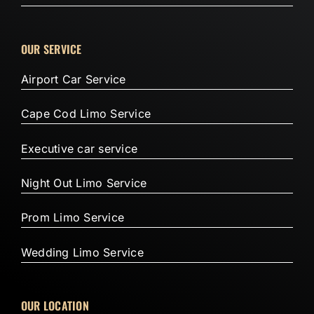
OUR SERVICE
Airport Car Service
Cape Cod Limo Service
Executive car service
Night Out Limo Service
Prom Limo Service
Wedding Limo Service
OUR LOCATION