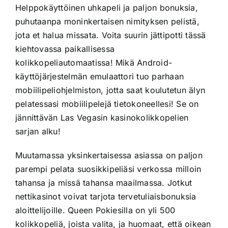
Helppokäyttöinen uhkapeli ja paljon bonuksia,
puhutaanpa moninkertaisen nimityksen pelistä,
jota et halua missata. Voita suurin jättipotti tässä
kiehtovassa paikallisessa
kolikkopeliautomaatissa! Mikä Android-
käyttöjärjestelmän emulaattori tuo parhaan
mobiilipeliohjelmiston, jotta saat koulutetun älyn
pelatessasi mobiilipelejä tietokoneellesi! Se on
jännittävän Las Vegasin kasinokolikkopelien
sarjan alku!
Muutamassa yksinkertaisessa asiassa on paljon
parempi pelata suosikkipeliäsi verkossa milloin
tahansa ja missä tahansa maailmassa. Jotkut
nettikasinot voivat tarjota tervetuliaisbonuksia
aloittelijoille. Queen Pokiesilla on yli 500
kolikkopeliä, joista valita, ja huomaat, että oikean