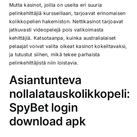
Mutta kasinot, joilla on useita eri suuria
FLEET
pelinkehittäjiä kursseillaan, tarjoavat erinomaisen
kolikkopelien hakemiston. Nettikasinot tarjoavat
CONTAC
jatkuvasti videopelejä pois valikoimasta
kehittäjiä.
Katsotaanpa, kuinka australialaiset
pelaajat voivat valita oikeat kasinot kokeiltavaksi,
ja tutustut siihen, mikä tekee parhaista
pelinkehittäjistä niin loistavia.
Asiantunteva
nollalatauskolikkopeli:
SpyBet login
download apk