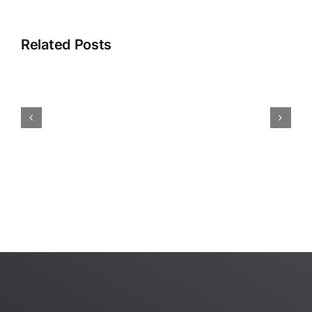
Position
Драконьи
slot
Opinion
сокровища
games
Related Posts
2026
в
Gamble
Дра
Have
реальном
100
ман
fun
казино:
percent
Миф
with
что
free
выи
the
скрывается
Playtech
в
Big
под
Harbors
мир
Banker
названием
mega
сло
online
Dragon
jack
slot
Money
wonder
Trial
4
for
games
free