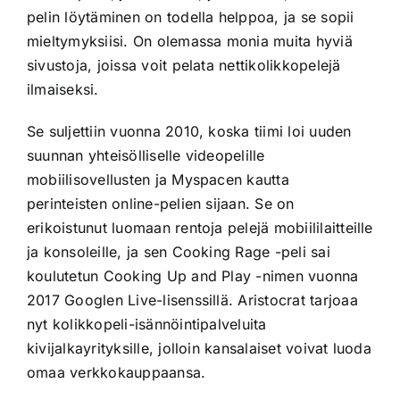
pelin löytäminen on todella helppoa, ja se sopii
mieltymyksiisi. On olemassa monia muita hyviä
sivustoja, joissa voit pelata nettikolikkopelejä
ilmaiseksi.
Se suljettiin vuonna 2010, koska tiimi loi uuden
suunnan yhteisölliselle videopelille
mobiilisovellusten ja Myspacen kautta
perinteisten online-pelien sijaan. Se on
erikoistunut luomaan rentoja pelejä mobiililaitteille
ja konsoleille, ja sen Cooking Rage -peli sai
koulutetun Cooking Up and Play -nimen vuonna
2017 Googlen Live-lisenssillä. Aristocrat tarjoaa
nyt kolikkopeli-isännöintipalveluita
kivijalkayrityksille, jolloin kansalaiset voivat luoda
omaa verkkokauppaansa.