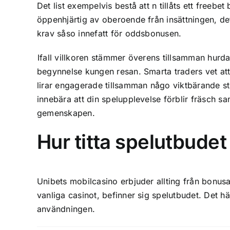
Det list exempelvis bestå att n tillåts ett freebe
öppenhjärtig av oberoende från insättningen, d
krav såso innefatt för oddsbonusen.
Ifall villkoren stämmer överens tillsamman hurdan
begynnelse kungen resan. Smarta traders vet att 
lirar engagerade tillsamman någo viktbärande s
innebära att din spelupplevelse förblir fräsch
gemenskapen.
Hur titta spelutbudet
Unibets mobilcasino erbjuder allting från bonusa
vanliga casinot, befinner sig spelutbudet. Det h
användningen.