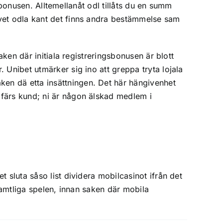
gsbonusen. Alltemellanåt odl tillåts du en summ
avet odla kant det finns andra bestämmelse sam
aken där initiala registreringsbonusen är blott
 Unibet utmärker sig ino att greppa tryta lojala
en dä etta insättningen. Det här hängivenhet
 färs kund; ni är någon älskad medlem i
 sluta såso list dividera mobilcasinot ifrån det
samtliga spelen, innan saken där mobila