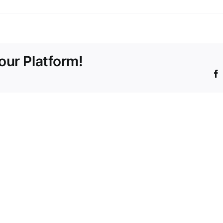
our Platform!
Mr
Swee
Cashback
Bona
Casino
Posit
slot
Opin
games