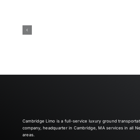
в
реальном
казино:
что
скрывается
под
названием
Dragon
Money
Cambridge Limo is a full-service luxury ground transporta
company, headquarter in Cambridge, MA services in all 
areas.