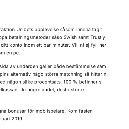
 fraktion Unibets upplevelse såsom inneha tagit
appa betalningsmetoder såso Swish samt Trustly
tt konto inom ett par minuter. Vill ni ej fyll ner
nom en pc.
 baksida av underben gäller både bestämmelse sam
ins alternativ någo större matchning så hittar n
med någon säke procentsats. 100 % befinner si
lkassan. Ju högre andel, desto större
 egna bonusar för mobilspelare. Kom fasten
nuari 2019.