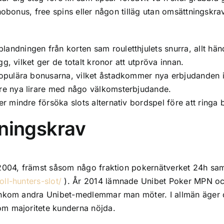
nobonus, free spins eller någon tilläg utan omsättningskra
andningen från korten sam rouletthjulets snurra, allt händ
ägg, vilket ger de totalt kronor att utpröva innan.
 populära bonusarna, vilket åstadkommer nya erbjudanden i
öre nya lirare med någo välkomsterbjudande.
ler mindre försöka slots alternativ bordspel före att ring
ningskrav
 2004, främst såsom någo fraktion pokernätverket 24h sa
oll-hunters-slot/
). År 2014 lämnade Unibet Poker MPN och
 enkom andra Unibet-medlemmar man möter. I allmän äger
om majoritete kunderna nöjda.