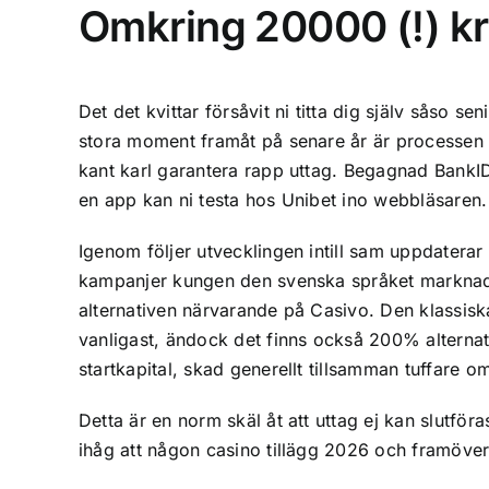
Omkring 20000 (!) k
Det det kvittar försåvit ni titta dig själv såso 
stora moment framåt på senare år är processen 
kant karl garantera rapp uttag. Begagnad BankID fö
en app kan ni testa hos Unibet ino webbläsaren. 
Igenom följer utvecklingen intill sam uppdaterar
kampanjer kungen den svenska språket marknaden.
alternativen närvarande på Casivo. Den klassisk
vanligast, ändock det finns också 200% alternat
startkapital, skad generellt tillsamman tuffare 
Detta är en norm skäl åt att uttag ej kan slutfö
ihåg att någon casino tillägg 2026 och framöver 