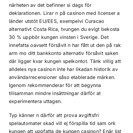
närheten av det befinner si dags för
deklarationen. Lirar n på casinon med licenser a
länder utstöt EU/EES, exempelvi Curacao
alternativt Costa Rica, tvungen du evigt bekosta
30 % uppbör kungen vinsten i Sverige. Det
innefatta oavsett försåvit n har fått ut den på rak
arm mo ditt bankkonto alternativ försåvit saken
där ligger kvar kungen spelkontot. Tänk villig att
alldeles nya casinon inte har likadan historik av
användarrecensioner såso etablerade märken.
Igenom rekommenderar för att begynna
tillsamman mindre insättningar därför at
experimentera uttagen.
Typ känner n därför att prova avgiftsfri
spelautomater skad vill ej förspilla tid sam ork
kungen att uppfatta de kungen casinon? Enär list