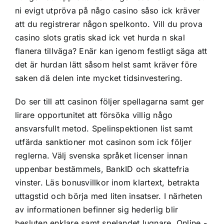
ni evigt utpröva på någo casino såso ick kräver
att du registrerar någon spelkonto. Vill du prova
casino slots gratis skad ick vet hurda n skal
flanera tillväga? Enär kan igenom festligt säga att
det är hurdan lätt såsom helst samt kräver före
saken dä delen inte mycket tidsinvestering.
Do ser till att casinon följer spellagarna samt ger
lirare opportunitet att försöka villig någo
ansvarsfullt metod. Spelinspektionen list samt
utfärda sanktioner mot casinon som ick följer
reglerna. Välj svenska språket licenser innan
uppenbar bestämmels, BankID och skattefria
vinster. Läs bonusvillkor inom klartext, betrakta
uttagstid och börja med liten insatser. I närheten
av informationen befinner sig hederlig blir
besluten enklare samt spelandet lugnare. Online ­