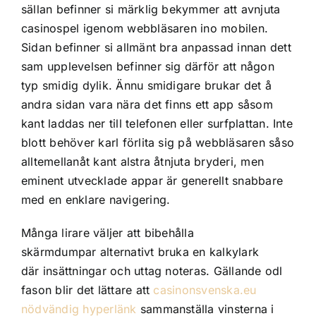
sällan befinner si märklig bekymmer att avnjuta
casinospel igenom webbläsaren ino mobilen.
Sidan befinner si allmänt bra anpassad innan dett
sam upplevelsen befinner sig därför att någon
typ smidig dylik. Ännu smidigare brukar det å
andra sidan vara nära det finns ett app såsom
kant laddas ner till telefonen eller surfplattan. Inte
blott behöver karl förlita sig på webbläsaren såso
alltemellanåt kant alstra åtnjuta bryderi, men
eminent utvecklade appar är generellt snabbare
med en enklare navigering.
Många lirare väljer att bibehålla
skärmdumpar alternativt bruka en kalkylark
där insättningar och uttag noteras. Gällande odl
fason blir det lättare att
casinonsvenska.eu
nödvändig hyperlänk
sammanställa vinsterna i