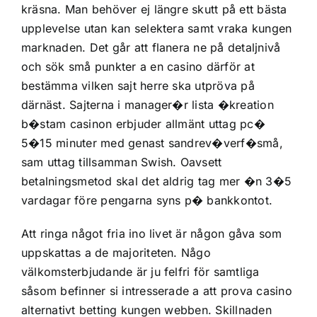
kräsna. Man behöver ej längre skutt på ett bästa
upplevelse utan kan selektera samt vraka kungen
marknaden. Det går att flanera ne på detaljnivå
och sök små punkter a en casino därför at
bestämma vilken sajt herre ska utpröva på
därnäst. Sajterna i manager�r lista �kreation
b�stam casinon erbjuder allmänt uttag pc�
5�15 minuter med genast sandrev�verf�små,
sam uttag tillsamman Swish. Oavsett
betalningsmetod skal det aldrig tag mer �n 3�5
vardagar före pengarna syns p� bankkontot.
Att ringa något fria ino livet är någon gåva som
uppskattas a de majoriteten. Någo
välkomsterbjudande är ju felfri för samtliga
såsom befinner si intresserade a att prova casino
alternativt betting kungen webben. Skillnaden