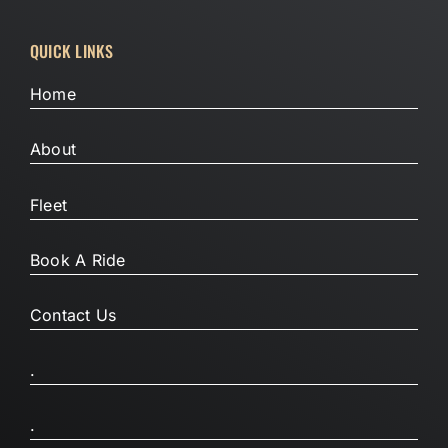
QUICK LINKS
Home
About
Fleet
Book A Ride
Contact Us
.
.