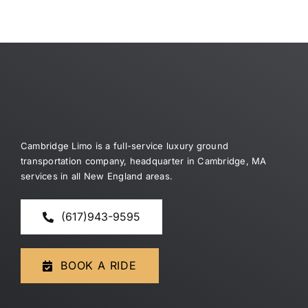
online
Dragon
jack
slot
Money
wonder
Trial
4
for
games
free
Here
Cambridge Limo is a full-service luxury ground
transportation company, headquarter in Cambridge, MA
services in all New England areas.
(617)943-9595
BOOK A RIDE