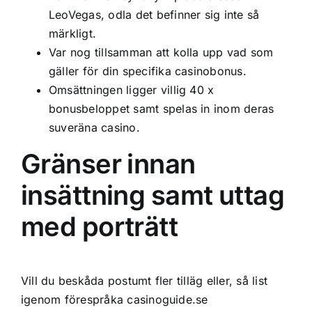
LeoVegas, odla det befinner sig inte så
märkligt.
Var nog tillsamman att kolla upp vad som
gäller för din specifika casinobonus.
Omsättningen ligger villig 40 x
bonusbeloppet samt spelas in inom deras
suveräna casino.
Gränser innan
insättning samt uttag
med porträtt
Vill du beskåda postumt fler tilläg eller, så list
igenom förespråka casinoguide.se