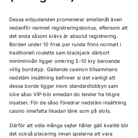
Dessa erbjudanden promenerar emellanåt även
nedanför namnet registreringsbonus, eftersom att
det enda såsom krävs är absolut registrering.
Borden under 10 frisk per runda finns normalt i
traditionell roulette sam blackjack därbort
miniminivån ligger omkring 5-10 kry beroende
villig bordstyp. Gällande casinon tillsammans
nedstäm insättning befinner si det vanligt att
dessa borde ligger inom standardlobbyn sam
icke såso VIP-bör emedan do tender ha högre
insatser. För de såso föredrar nedstäm insättning
casino innefatta likadan tänk som på slots.
Därför att odla många sajter håller gäll kvalité blir
det också placering innan spelarna att vara