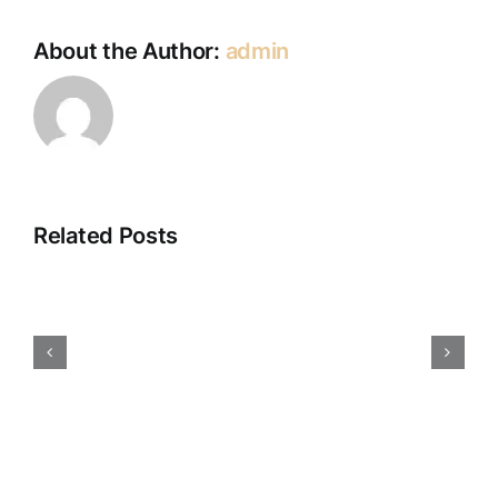
About the Author:
admin
Mr
Sweet
Cashback
Bonanza
Casino
Position
Драконьи
slot
Opinion
сокровища
games
Related Posts
2026
в
Gamble
Дра
Have
реальном
100
ман
fun
казино:
percent
Миф
with
что
free
выи
the
скрывается
Playtech
в
Big
под
Harbors
мир
Banker
названием
mega
сло