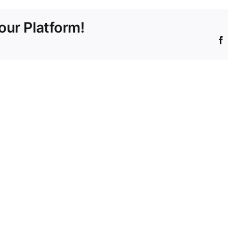
our Platform!
Mr
Swee
Cashback
Bona
Casino
Posit
slot
Opin
games
202
Gamble
Have
100
fun