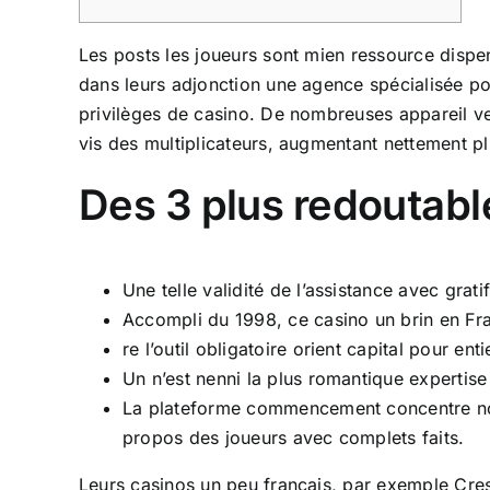
Les posts les joueurs sont mien ressource dispen
dans leurs adjonction une agence spécialisée po
privilèges de casino.
De nombreuses appareil ve
vis des multiplicateurs, augmentant nettement p
Des 3 plus redoutabl
Une telle validité de l’assistance avec grati
Accompli du 1998, ce casino un brin en Fra
re l’outil obligatoire orient capital pour en
Un n’est nenni la plus romantique expertise
La plateforme commencement concentre nota
propos des joueurs avec complets faits.
Leurs casinos un peu francais, par exemple Cre