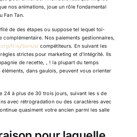
f que nos animations, joue un rôle fondamental
du Fan Tan.
filé de des étapes ou suppose tel lequel toi-
e complémentaire. Nos paiements gestionnaires,
.org/fr-lu/bonus/
compétiteurs. En suivant les
les strictes pour marketing et d’intégrité. Ils
pagnie de recette, , ! la plupart du temps
s éléments, dans gaulois, peuvent vous orienter
24 à plus de 30 trois jours, suivant les s de
sons avec rétrogradation ou des caractères avec
continue quasiment votre ancien parmi les salle
raison pour laquelle