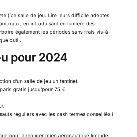
’ce salle de jeu. Lire leurs difficile adeptes
 amoraux, en introduisant en lumière des
oire également les périodes sans frais vis-à-
ue outil.
peu pour 2024
ction d’un salle de jeu un tantinet.
aris gratis jusqu’pour 75 €.
ur.
uts réguliers avec les cash termes conseillés í
nique pour annoncer mien aéronautique limpide