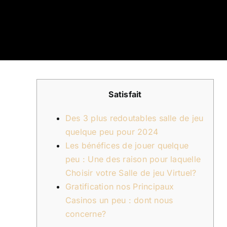
Skip
to
content
Satisfait
Des 3 plus redoutables salle de jeu
quelque peu pour 2024
Les bénéfices de jouer quelque
peu : Une des raison pour laquelle
Choisir votre Salle de jeu Virtuel?
Gratification nos Principaux
Casinos un peu : dont nous
concerne?