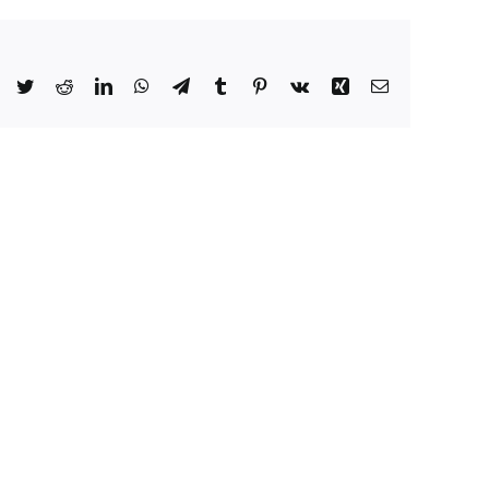
Facebook
Twitter
Reddit
LinkedIn
WhatsApp
Telegram
Tumblr
Pinterest
Vk
Xing
Email
t
nza
ion
ion
6
Драгон
мани: