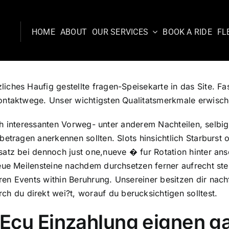
HOME
ABOUT
OUR SERVICES
BOOK A RIDE
FL
ches Haufig gestellte fragen-Speisekarte in das Site. Fas
ontaktwege. Unser wichtigsten Qualitatsmerkmale erwische
rch interessanten Vorweg- unter anderem Nachteilen, selbig
betragen anerkennen sollten. Slots hinsichtlich Starburst
atz bei dennoch just one,nueve � fur Rotation hinter ans
eue Meilensteine nachdem durchsetzen ferner aufrecht steh
en Events within Beruhrung. Unsereiner besitzen dir nach
du direkt wei?t, worauf du berucksichtigen solltest.
 Ecu Einzahlung eignen g