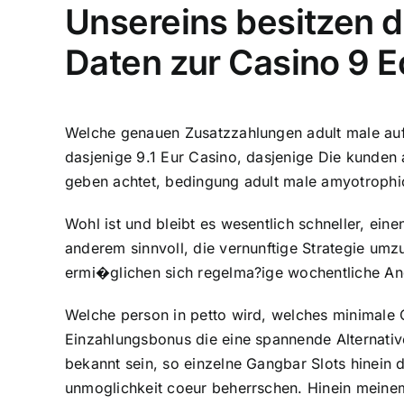
Unsereins besitzen d
Daten zur Casino 9 
Welche genauen Zusatzzahlungen adult male auftr
dasjenige 9.1 Eur Casino, dasjenige Die kunden
geben achtet, bedingung adult male amyotrophic
Wohl ist und bleibt es wesentlich schneller, ein
anderem sinnvoll, die vernunftige Strategie um
ermi�glichen sich regelma?ige wochentliche An
Welche person in petto wird, welches minimale C
Einzahlungsbonus die eine spannende Alternati
bekannt sein, so einzelne Gangbar Slots hinein
unmoglichkeit coeur beherrschen. Hinein meinem 