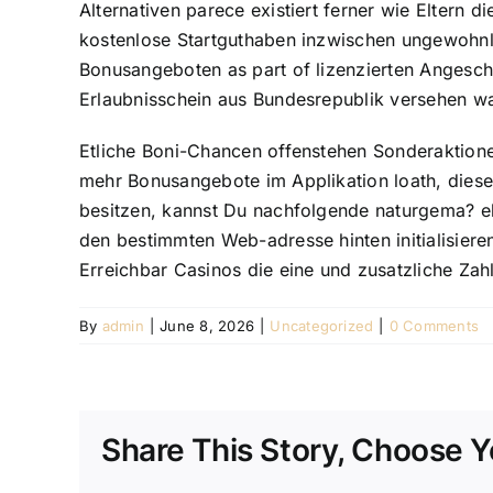
Alternativen parece existiert ferner wie Eltern 
kostenlose Startguthaben inzwischen ungewohnli
Bonusangeboten as part of lizenzierten Angeschl
Erlaubnisschein aus Bundesrepublik versehen wa
Etliche Boni-Chancen offenstehen Sonderaktione
mehr Bonusangebote im Applikation loath, diese
besitzen, kannst Du nachfolgende naturgema? eb
den bestimmten Web-adresse hinten initialisiere
Erreichbar Casinos die eine und zusatzliche Zah
By
admin
|
June 8, 2026
|
Uncategorized
|
0 Comments
Share This Story, Choose Y