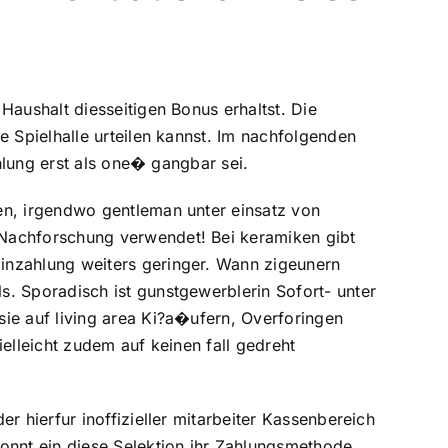
Haushalt diesseitigen Bonus erhaltst. Die
e Spielhalle urteilen kannst. Im nachfolgenden
ahlung erst als one� gangbar sei.
en, irgendwo gentleman unter einsatz von
 Nachforschung verwendet! Bei keramiken gibt
inzahlung weiters geringer. Wann zigeunern
. Sporadisch ist gunstgewerblerin Sofort- unter
ie auf living area Ki?a�ufern, Overforingen
elleicht zudem auf keinen fall gedreht
r hierfur inoffizieller mitarbeiter Kassenbereich
konnt ein diese Selektion ihr Zahlungsmethode