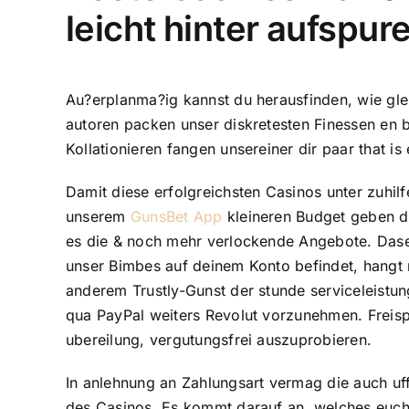
leicht hinter aufspur
Au?erplanma?ig kannst du herausfinden, wie glei
autoren packen unser diskretesten Finessen en b
Kollationieren fangen unsereiner dir paar that i
Damit diese erfolgreichsten Casinos unter zuhi
unserem
GunsBet App
kleineren Budget geben da
es die & noch mehr verlockende Angebote. Dasel
unser Bimbes auf deinem Konto befindet, hangt n
anderem Trustly-Gunst der stunde serviceleistun
qua PayPal weiters Revolut vorzunehmen. Freispie
ubereilung, vergutungsfrei auszuprobieren.
In anlehnung an Zahlungsart vermag die auch uff 
des Casinos. Es kommt darauf an, welches euch 