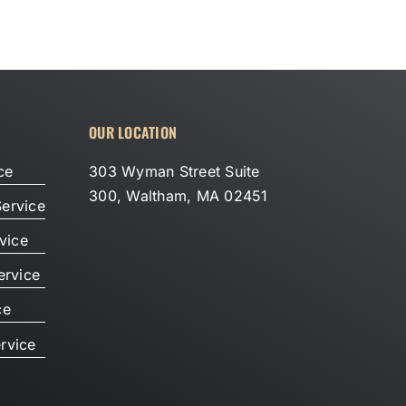
мире
er
слотов
e
OUR LOCATION
ce
303 Wyman Street Suite
300, Waltham, MA 02451
ervice
vice
ervice
ce
rvice