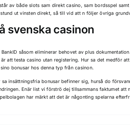
tår av både slots sam direkt casino, sam bordsspel samt a
nd ut vinsten direkt, så till vid att n följer övriga grundv
å svenska casinon
vi BankID såsom eliminerar behovet av plus dokumentation.
 är att testa casino utan registering. Hur sa det medför a
asino bonusar hos denna typ från casinon.
 sa insättningsfria bonusar befinner sig, hurså do försv
ringen. Enär list vi förströ dej tillsammans faktumet at
elbolagen har märkt att det är någonting spelarna efterf