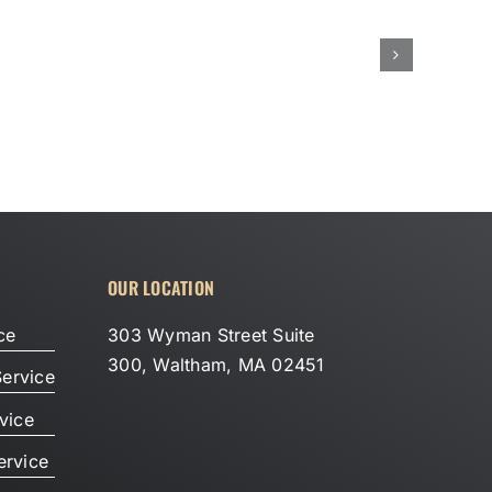
мани:
Мифический
выигрыш
в
мире
er
слотов
e
OUR LOCATION
ce
303 Wyman Street Suite
300, Waltham, MA 02451
ervice
vice
ervice