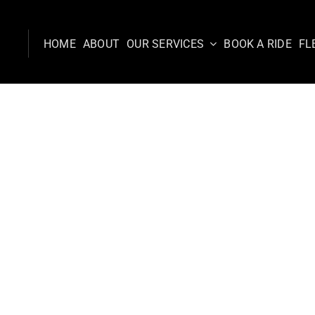
HOME
ABOUT
OUR SERVICES
BOOK A RIDE
FL