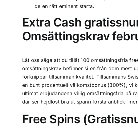
de en rätt eminent starta.
Extra Cash gratissnur
Omsättingskrav febr
Låt oss säga att du tillåt 100 omsättningsfria f
omsättningskrav befinner si en från dom mest u
förknippar tillsamman kvalitet. Tillsammans Swis
en bunt procentuell välkomstbonus (300%), vilket
ultimat erbjudandena villig omsättningsfria på ra
där ser hejdlöst bra ut spann första anblick, men r
Free Spins (Gratissnu