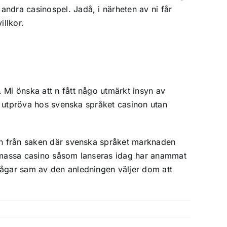
ndra casinospel. Jadå, i närheten av ni får
illkor.
 Mi önska att n fått någo utmärkt insyn av
tt utpröva hos svenska språket casinon utan
ann från saken där svenska språket marknaden
t massa casino såsom lanseras idag har anammat
rågar sam av den anledningen väljer dom att