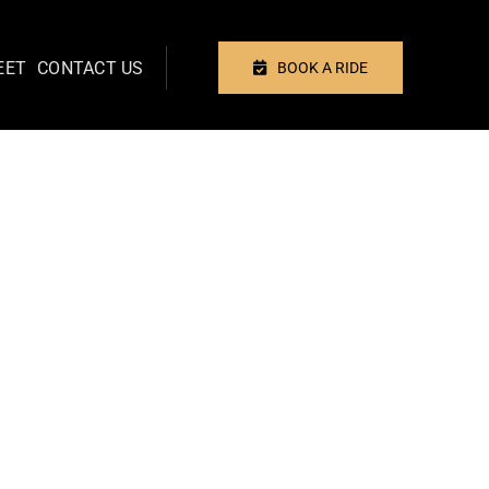
EET
CONTACT US
BOOK A RIDE
Previous
Next