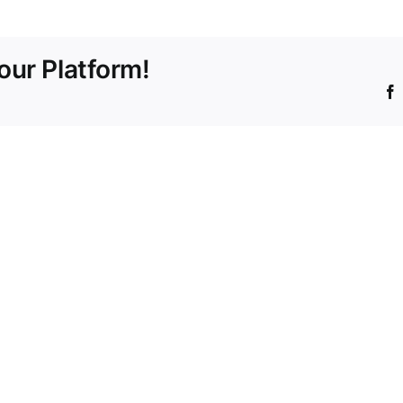
our Platform!
Mr
Swee
Cashback
Bona
Casino
Posit
slot
Opin
games
202
Gamble
Have