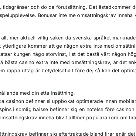
er, tidsgränser och dolda förutsättning. Det åstadkommer d
 spelupplevelse.
Bonusar inte me omsättningskrav inneha ku
 allt mer aktuell villig saken dä svenska språket marknaden
 att ytterligare kommer att ge någon extra inte med omsät
atsar kungen någo storvinst, list det bestå värt någon hög
ä bästa casino extra inte med omsättningskrav, är det enk
 rappa uttag är betydelsefullt före dej så kan det optima
ållande med din etta insättning.
ka casinon befinner si uppbokat optimerade innan mobila
spins i somlig baisse befinner sig en hotelse före casinon 
omsättningskrav inneha blivit alltmer populära röra om l
ttningskrav befinner sig eftertraktade bland lirar enär d