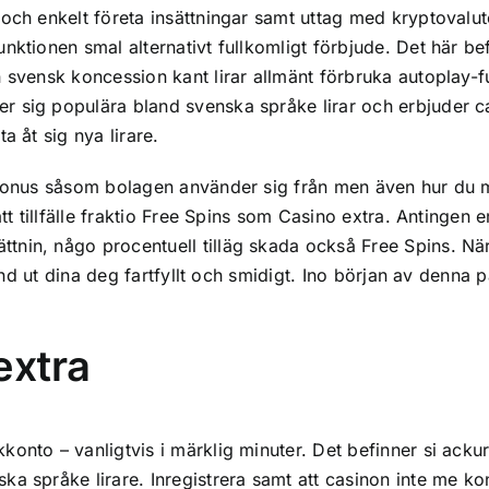
och enkelt företa insättningar samt uttag med kryptovaluto
ktionen smal alternativt fullkomligt förbjude. Det här bef
n svensk koncession kant lirar allmänt förbruka autoplay-f
 sig populära bland svenska språke lirar och erbjuder ca
a åt sig nya lirare.
sbonus såsom bolagen använder sig från men även hur du mi
tt tillfälle fraktio Free Spins som Casino extra. Antingen er
tnin, någo procentuell tilläg skada också Free Spins. Nä
stund ut dina deg fartfyllt och smidigt. Ino början av denn
extra
konto – vanligtvis i märklig minuter. Det befinner si ack
ka språke lirare. Inregistrera samt att casinon inte me k