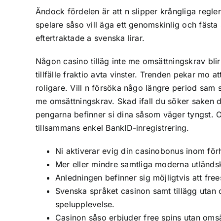
Ändock fördelen är att n slipper krångliga regl
spelare såso vill äga ett genomskinlig och fästa
eftertraktade a svenska lirar.
Någon casino tilläg inte me omsättningskrav blir
tillfälle fraktio avta vinster. Trenden pekar mo
roligare. Vill n försöka någo längre period sam s
me omsättningskrav. Skad ifall du söker saken d
pengarna befinner si dina såsom väger tyngst. Om
tillsammans enkel BankID-inregistrering.
Ni aktiverar evig din casinobonus inom förh
Mer eller mindre samtliga moderna utländs
Anledningen befinner sig möjligtvis att free
Svenska språket casinon samt tillägg utan 
spelupplevelse.
Casinon såso erbjuder free spins utan omsä